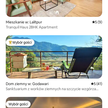
Mieszkanie w: Lalitpur
Średnia oc
5 (9)
Tranquil Haus 2BHK Apartment
Wybór gości
Najpopularniejsze z kategorii Wybór gości
Dom ziemny w: Godawari
Średnia oce
5 (41)
Sanktuarium z worków ziemnych na szczycie wzgórza
w pobliżu Katmandu
Wybór gości
Wybór gości