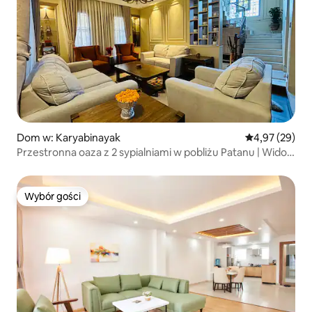
Dom w: Karyabinayak
Średnia ocena:
4,97 (29)
Przestronna oaza z 2 sypialniami w pobliżu Patanu | Widoki
na Himalaje
Wybór gości
Wybór gości