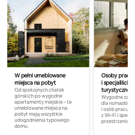
W pełni umeblowane
Osoby pracują
miejsca na pobyt
i specjaliści z
turystycznej
Od spokojnych chatek
górskich po wygodne
Wygodne zakw
apartamenty miejskie – te
dla nomadów 
umeblowane miejsca na
i osób pracując
pobyt mają wszystkie
z Wi-Fi i specja
udogodnienia typowego
przestrzenią do
domu.