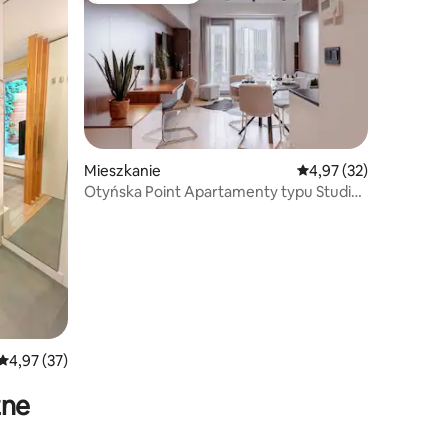
Mieszkanie
Średnia ocena: 4,97 na 
4,97 (32)
Otyńska Point Apartamenty typu Studio
bez tarasu
Średnia ocena: 4,97 na 5, liczba recenzji: 37
4,97 (37)
zne