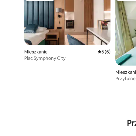
Mieszkanie
Średnia ocena: 5 na
5 (6)
Plac Symphony City
Mieszkan
Przytuln
łóżkiem!
Pr