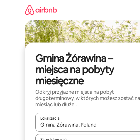
Przejdź
do
treści
Gmina Żórawina –
miejsca na pobyty
miesięczne
Odkryj przyjazne miejsca na pobyt
długoterminowy, w których możesz zostać n
miesiąc lub dłużej.
Lokalizacja
Gdy wyniki będą dostępne, możesz poruszać się p
Zameldowanie