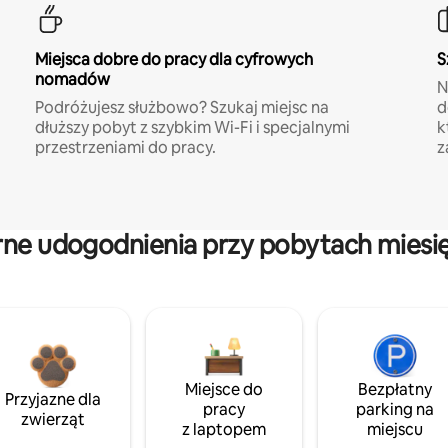
Miejsca dobre do pracy dla cyfrowych
S
nomadów
N
Podróżujesz służbowo? Szukaj miejsc na
d
dłuższy pobyt z szybkim Wi-Fi i specjalnymi
k
przestrzeniami do pracy.
z
rne udogodnienia przy pobytach miesi
Miejsce do
Bezpłatny
Przyjazne dla
pracy
parking na
zwierząt
z laptopem
miejscu