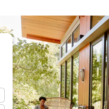
a
o nich za pomocą klawiszy strzałek w górę i w dół lub przeglądać j