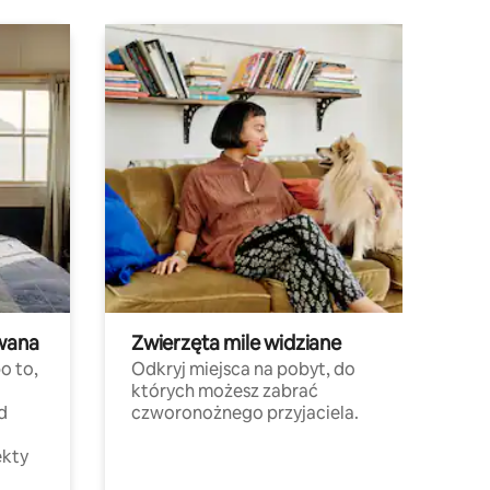
wana
Zwierzęta mile widziane
o to,
Odkryj miejsca na pobyt, do
których możesz zabrać
d
czworonożnego przyjaciela.
ekty