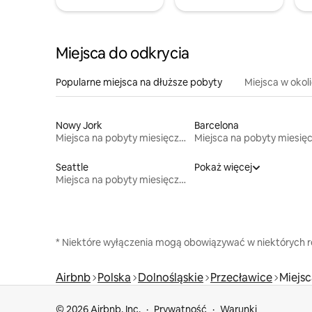
Miejsca do odkrycia
Popularne miejsca na dłuższe pobyty
Miejsca w okol
Nowy Jork
Barcelona
Miejsca na pobyty miesięczne
Seattle
Pokaż więcej
Miejsca na pobyty miesięczne
* Niektóre wyłączenia mogą obowiązywać w niektórych re
Airbnb
Polska
Dolnośląskie
Przecławice
Miejsc
© 2026 Airbnb, Inc.
Prywatność
Warunki