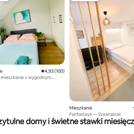
 5, liczba recenzji: 6
ie
Średnia ocena: 4,93 na 5, liczba recenzji: 100
4,93 (100)
e mieszkanie z wygodnym
Mieszkanie
Fantastays — Szesnaście
zytulne domy i świetne stawki miesięc