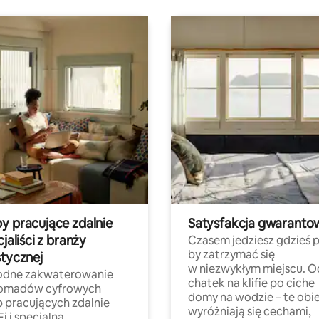
y pracujące zdalnie
Satysfakcja gwaranto
cjaliści z branży
Czasem jedziesz gdzieś p
by zatrzymać się
stycznej
w niezwykłym miejscu. O
dne zakwaterowanie
chatek na klifie po ciche
nomadów cyfrowych
domy na wodzie – te obi
b pracujących zdalnie
wyróżniają się cechami,
Fi i specjalną