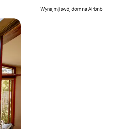
Wynajmij swój dom na Airbnb
e za pomocą gestów dotykowych lub przesuwania.