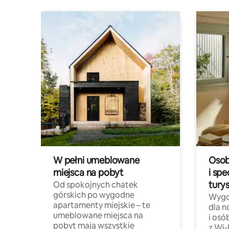
W pełni umeblowane
Osob
miejsca na pobyt
i spe
tury
Od spokojnych chatek
górskich po wygodne
Wygo
apartamenty miejskie – te
dla 
umeblowane miejsca na
i osó
pobyt mają wszystkie
z Wi-