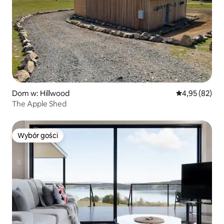
Dom w: Hillwood
Średnia ocena:
4,95 (82)
The Apple Shed
Wybór gości
Wybór gości