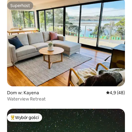
Superhost
Superhost
Dom w: Kayena
Średnia ocena
4,9 (48)
Waterview Retreat
Wybór gości
Najpopularniejsze z kategorii Wybór gości