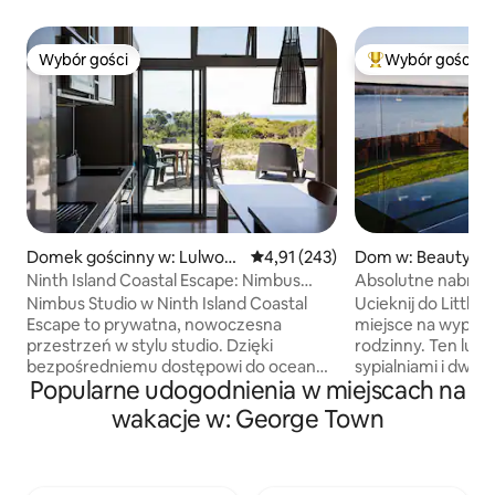
Wybór gości
Wybór gości
Wybór gości
Najpopularniejsze
Domek gościnny w: Lulwort
Średnia ocena: 4,91 na 5, liczba 
4,91 (243)
Dom w: Beauty Po
h
Ninth Island Coastal Escape: Nimbus
Studio
Nimbus Studio w Ninth Island Coastal
Ucieknij do Little 
Escape to prywatna, nowoczesna
miejsce na wypocz
przestrzeń w stylu studio. Dzięki
rodzinny. Ten lu
bezpośredniemu dostępowi do oceanu
sypialniami i dwie
Popularne udogodnienia w miejscach na
(i kilku minutom spaceru do plaży
się na nabrzeżu w 
surfingowej) oraz kortowi tenisowemu
Podziwiaj wspaniał
wakacje w: George Town
na miejscu, jest to wspaniałe miejsce dla
prywatnym tarasie
osób lubiących treści lub
przy ognisku. Do
konkurencyjność. Na miejscu znajdują
wyposażoną kuchn
się dwa budynki, które stoją w bliskiej
przestrzeń miesz