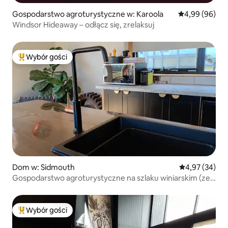
Gospodarstwo agroturystyczne w: Karoola
Średnia ocena:
4,99 (96)
Windsor Hideaway – odłącz się, zrelaksuj
Wybór gości
Najpopularniejsze z kategorii Wybór gości
Dom w: Sidmouth
Średnia ocena:
4,97 (34)
Gospodarstwo agroturystyczne na szlaku winiarskim (ze
śniadaniem)
Wybór gości
Najpopularniejsze z kategorii Wybór gości