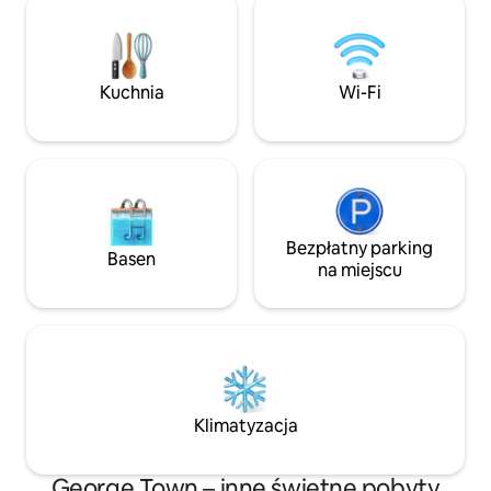
odległości, ale jako goście „Nimbus
skorzystać z darmowych kajaków, aby
Studio” masz gwarancję, że będziesz
odkryć rzekę lub 
jedyną osobą na miejscu. O ile nie
jacuzzi. W samym 
zostanie zarezerwowana kompletna
winiarskiego Tamar
Kuchnia
Wi-Fi
ucieczka (oba budynki), „Noir Two
House/Seahorsewo
Bedroom” zostanie zablokowany
krótkiego spaceru
podczas Twojego pobytu.
Bezpłatny parking
Basen
na miejscu
Klimatyzacja
George Town – inne świetne pobyty