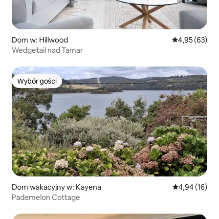
Dom w: Hillwood
Średnia ocena:
4,95 (63)
Wedgetail nad Tamar
Wybór gości
Wybór gości
Dom wakacyjny w: Kayena
Średnia ocena:
4,94 (16)
Pademelon Cottage