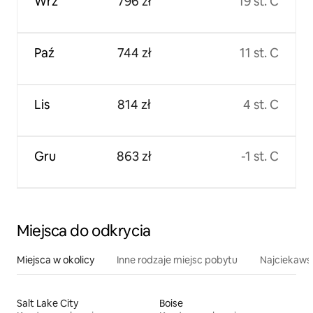
Wrz
796 zł
19 st. C
Paź
744 zł
11 st. C
Lis
814 zł
4 st. C
Gru
863 zł
-1 st. C
Miejsca do odkrycia
Miejsca w okolicy
Inne rodzaje miejsc pobytu
Najciekawsz
Salt Lake City
Boise