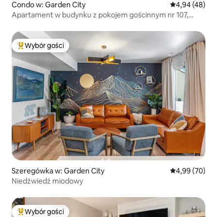
Condo w: Garden City
Średnia ocena:
4,94 (48)
Apartament w budynku z pokojem gościnnym nr 107,
parter, widok na basen
Wybór gości
Najpopularniejsze z kategorii Wybór gości
Szeregówka w: Garden City
Średnia ocena:
4,99 (70)
Niedźwiedź miodowy
Wybór gości
Najpopularniejsze z kategorii Wybór gości