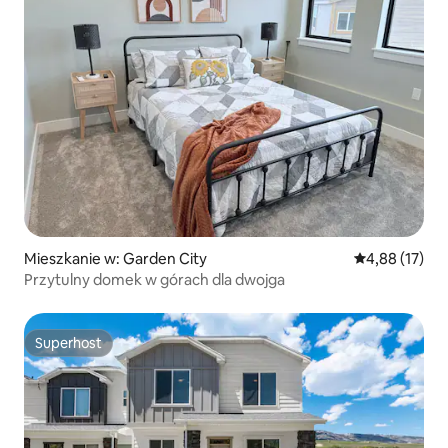
Mieszkanie w: Garden City
Średnia ocena:
4,88 (17)
Przytulny domek w górach dla dwojga
Superhost
Superhost