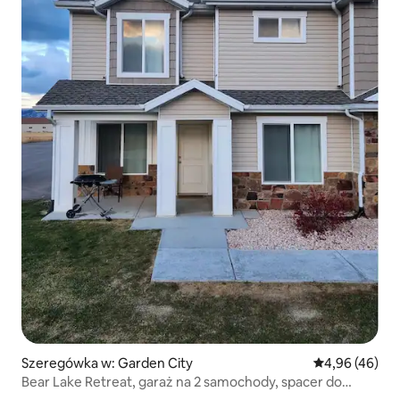
Szeregówka w: Garden City
Średnia ocena:
4,96 (46)
Bear Lake Retreat, garaż na 2 samochody, spacer do
centrum