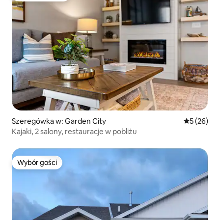
Szeregówka w: Garden City
Średnia oce
5 (26)
Kajaki, 2 salony, restauracje w pobliżu
Wybór gości
Wybór gości