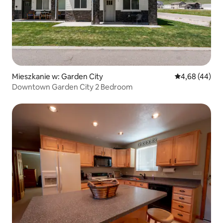
Mieszkanie w: Garden City
Średnia ocena:
4,68 (44)
Downtown Garden City 2 Bedroom