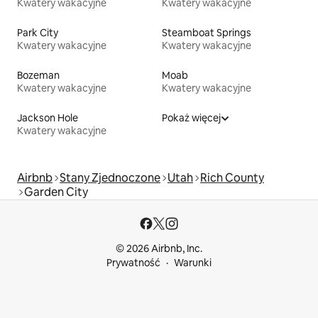
Kwatery wakacyjne
Kwatery wakacyjne
Park City
Steamboat Springs
Kwatery wakacyjne
Kwatery wakacyjne
Bozeman
Moab
Kwatery wakacyjne
Kwatery wakacyjne
Jackson Hole
Pokaż więcej
Kwatery wakacyjne
Airbnb
Stany Zjednoczone
Utah
Rich County
Garden City
© 2026 Airbnb, Inc.
Prywatność
Warunki