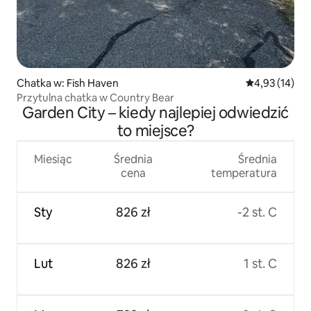
Chatka w: Fish Haven
Średnia ocena:
4,93 (14)
Przytulna chatka w Country Bear
Garden City – kiedy najlepiej odwiedzić
to miejsce?
Miesiąc
Średnia
Średnia
cena
temperatura
Sty
826 zł
-2 st. C
Lut
826 zł
1 st. C