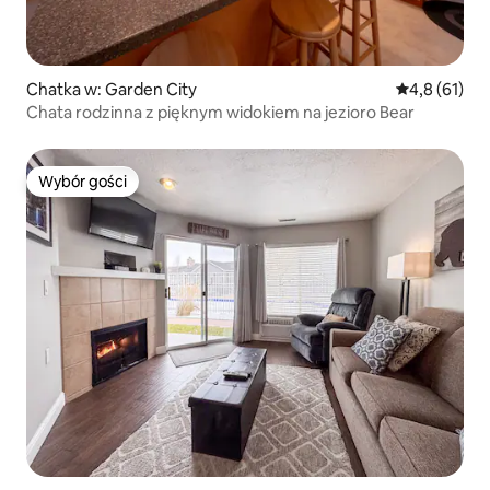
Chatka w: Garden City
Średnia ocena
4,8 (61)
Chata rodzinna z pięknym widokiem na jezioro Bear
Wybór gości
Wybór gości