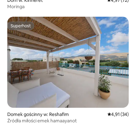
Dom w: Kinneret
Średnia ocena:
4,97 (72)
Moringa
Superhost
Superhost
Domek gościnny w: Reshafim
Średnia ocena:
4,91 (34)
Źródła miłości emek hamaayanot