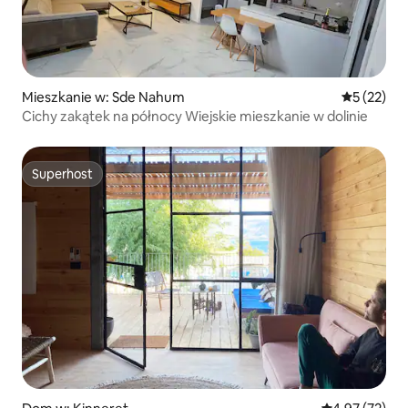
Mieszkanie w: Sde Nahum
Średnia oce
5 (22)
Cichy zakątek na północy Wiejskie mieszkanie w dolinie
Superhost
Superhost