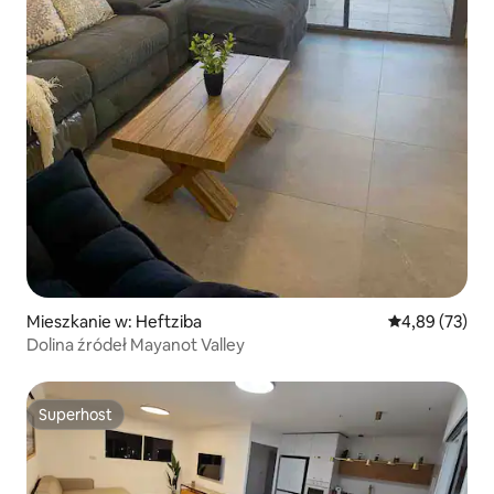
Mieszkanie w: Heftziba
Średnia ocena:
4,89 (73)
Dolina źródeł Mayanot Valley
Superhost
Superhost