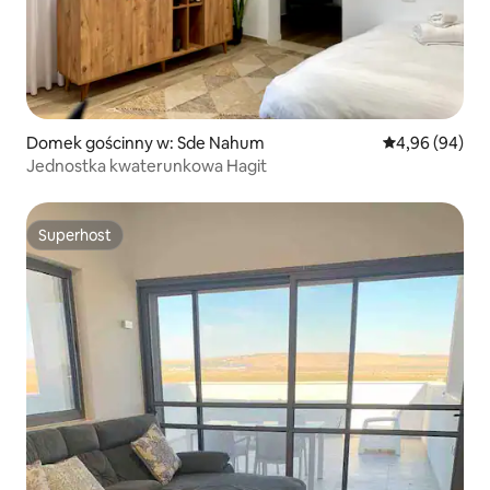
Domek gościnny w: Sde Nahum
Średnia ocena:
4,96 (94)
Jednostka kwaterunkowa Hagit
Superhost
Superhost