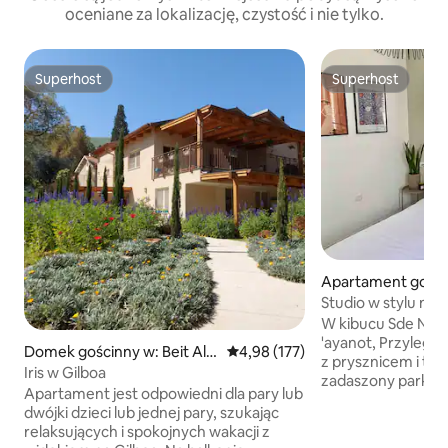
oceniane za lokalizację, czystość i nie tylko.
Superhost
Superhost
Superhost
Superhost
Apartament gości
e Nahum
Studio w stylu no
W kibucu Sde Na
'ayanot, Przyległe mieszkanie
Domek gościnny w: Beit Alf
Średnia ocena: 4,98 na 5, liczba 
4,98 (177)
z prysznicem i toa
a
Iris w Gilboa
zadaszony parking
Apartament jest odpowiedni dla pary lub
wejścia do mieszk
dwójki dzieci lub jednej pary, szukając
wypoczynkowa, lo
relaksujących i spokojnych wakacji z
kawy, czajnik i wsz