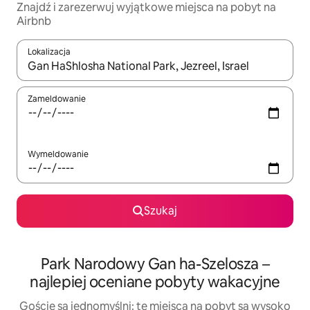
Znajdź i zarezerwuj wyjątkowe miejsca na pobyt na
Airbnb
Lokalizacja
Gdy wyniki będą dostępne, możesz poruszać się po nich za pom
Zameldowanie
Wymeldowanie
Szukaj
Park Narodowy Gan ha-Szelosza –
najlepiej oceniane pobyty wakacyjne
Goście są jednomyślni: te miejsca na pobyt są wysoko