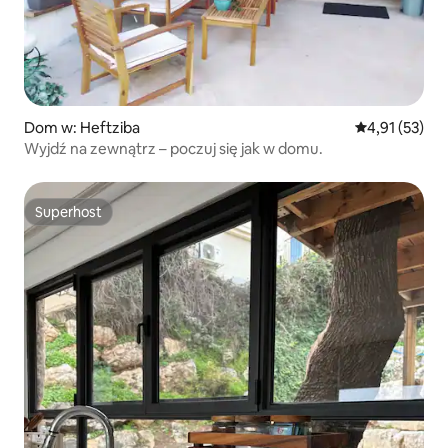
Dom w: Heftziba
Średnia ocena:
4,91 (53)
Wyjdź na zewnątrz – poczuj się jak w domu.
Superhost
Superhost