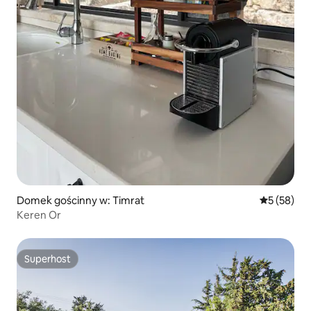
Domek gościnny w: Timrat
Średnia oce
5 (58)
Keren Or
Superhost
Superhost