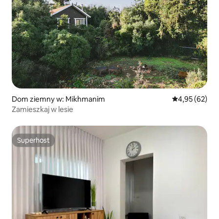
Dom ziemny w: Mikhmanim
Średnia ocena:
4,95 (62)
Zamieszkaj w lesie
Superhost
Superhost