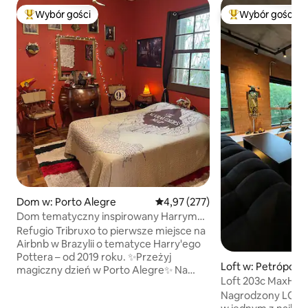
Wybór gości
Wybór gości
Najpopularniejsze z kategorii Wybór gości
Najpopularniejsze
Dom w: Porto Alegre
Średnia ocena: 4,97 na 5, liczba 
4,97 (277)
Dom tematyczny inspirowany Harrym
Potterem / prywatny
Refugio Tribruxo to pierwsze miejsce na
Airbnb w Brazylii o tematyce Harry'ego
Pottera – od 2019 roku. ✨Przeżyj
Loft w: Petrópolis
magiczny dzień w Porto Alegre✨ Na
Loft 203c MaxHaus - w/ pvt Jacu
360 m² znajdziesz: •2 sypialnie •Łazienka
Parking
Nagrodzony LOFT 
• pełna kuchnia •sala •podwórko