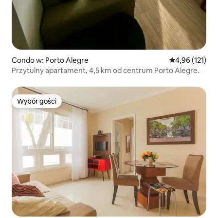
Condo w: Porto Alegre
Średnia ocena: 
4,96 (121)
Przytulny apartament, 4,5 km od centrum Porto Alegre.
Wybór gości
Wybór gości