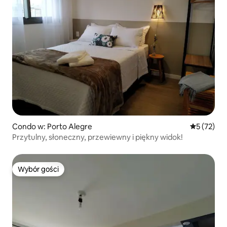
Condo w: Porto Alegre
Średnia oce
5 (72)
Przytulny, słoneczny, przewiewny i piękny widok!
Wybór gości
Wybór gości