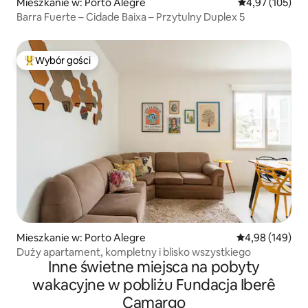
Mieszkanie w: Porto Alegre
Średnia ocena: 
4,97 (105)
Barra Fuerte – Cidade Baixa – Przytulny Duplex 5
Wybór gości
Najpopularniejsze z kategorii Wybór gości
Mieszkanie w: Porto Alegre
Średnia ocena: 
4,98 (149)
Duży apartament, kompletny i blisko wszystkiego
Inne świetne miejsca na pobyty
wakacyjne w pobliżu Fundacja Iberê
Camargo