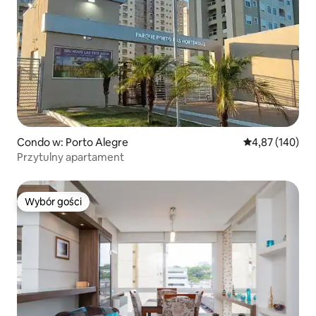
Condo w: Porto Alegre
Średnia ocena: 
4,87 (140)
Przytulny apartament
Wybór gości
Wybór gości