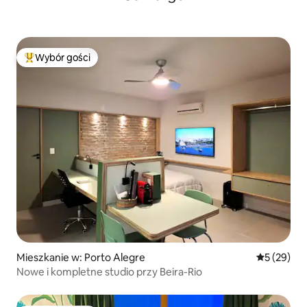
Wybór gości
Najpopularniejsze z kategorii Wybór gości
Mieszkanie w: Porto Alegre
Średnia oce
5 (29)
Nowe i kompletne studio przy Beira-Rio