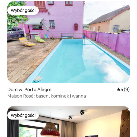
Wybór gości
Wybór gości
Dom w: Porto Alegre
Średnia oc
5 (9)
Maison Rosé: basen, kominek i wanna
Wybór gości
Wybór gości