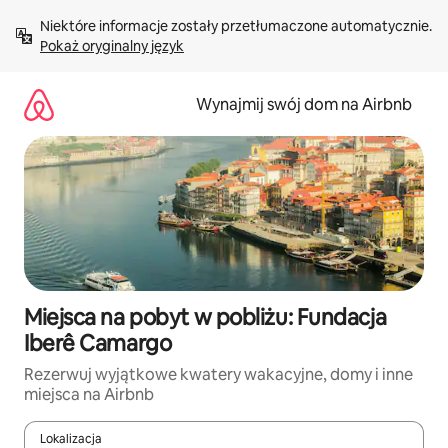
Przejdź
Niektóre informacje zostały przetłumaczone automatycznie. 
do
Pokaż oryginalny język
treści
Wynajmij swój dom na Airbnb
Miejsca na pobyt w pobliżu: Fundacja
Iberê Camargo
Rezerwuj wyjątkowe kwatery wakacyjne, domy i inne
miejsca na Airbnb
Lokalizacja