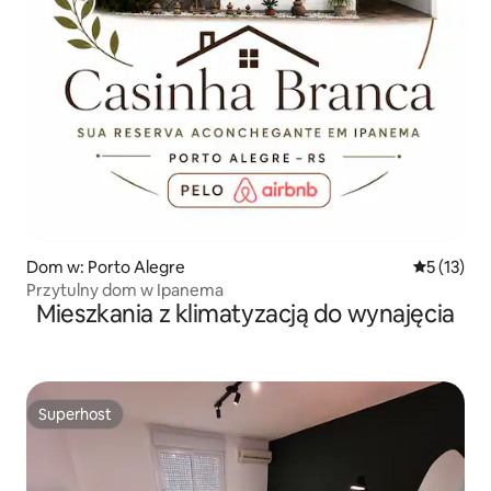
Dom w: Porto Alegre
Średnia oce
5 (13)
Przytulny dom w Ipanema
Mieszkania z klimatyzacją do wynajęcia
Superhost
Superhost