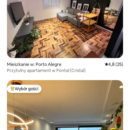
Mieszkanie w: Porto Alegre
Średnia ocena
4,8 (25)
Przytulny apartament w Pontal (Cristal)
Wybór gości
Najpopularniejsze z kategorii Wybór gości