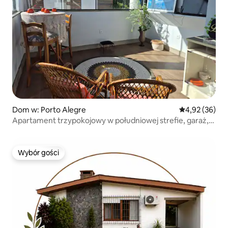
Dom w: Porto Alegre
Średnia ocena:
4,92 (36)
Apartament trzypokojowy w południowej strefie, garaż,
grill, solarium
Wybór gości
Wybór gości