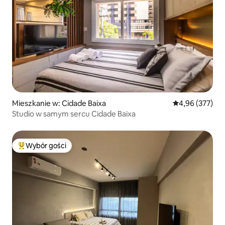
Mieszkanie w: Cidade Baixa
Średnia ocena: 
4,96 (377)
Studio w samym sercu Cidade Baixa
Wybór gości
Najpopularniejsze z kategorii Wybór gości