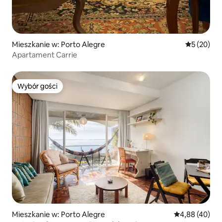
Mieszkanie w: Porto Alegre
Średnia oce
5 (20)
Apartament Carrie
Wybór gości
Wybór gości
Mieszkanie w: Porto Alegre
Średnia ocena:
4,88 (40)