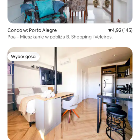
Condo w: Porto Alegre
Średnia ocena: 
4,92 (145)
Poa – Mieszkanie w pobliżu B. Shopping i Veleiros.
Wybór gości
Wybór gości