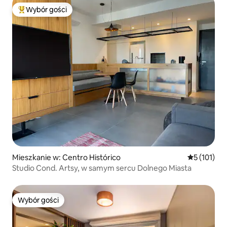
Wybór gości
Najpopularniejsze z kategorii Wybór gości
Mieszkanie w: Centro Histórico
Średnia ocen
5 (101)
Studio Cond. Artsy, w samym sercu Dolnego Miasta
Wybór gości
Wybór gości