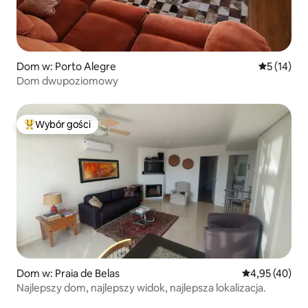
Dom w: Porto Alegre
Średnia oce
5 (14)
Dom dwupoziomowy
Wybór gości
Najpopularniejsze z kategorii Wybór gości
Dom w: Praia de Belas
Średnia ocena:
4,95 (40)
Najlepszy dom, najlepszy widok, najlepsza lokalizacja.