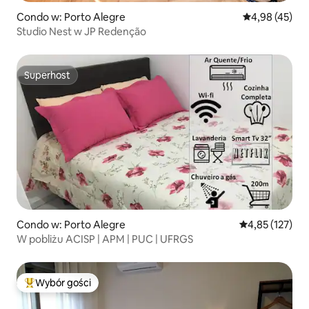
Condo w: Porto Alegre
Średnia ocena:
4,98 (45)
Studio Nest w JP Redenção
Superhost
Superhost
Condo w: Porto Alegre
Średnia ocena: 
4,85 (127)
W pobliżu ACISP | APM | PUC | UFRGS
Wybór gości
Najpopularniejsze z kategorii Wybór gości