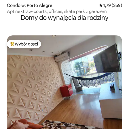
Condo w: Porto Alegre
Średnia ocena: 
4,79 (269)
Apt next law-courts, offices, skate park z garażem
Domy do wynajęcia dla rodziny
Wybór gości
Najpopularniejsze z kategorii Wybór gości