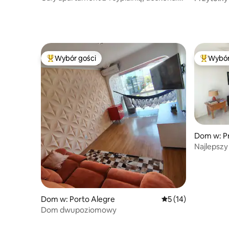
lokalizacja
centrum P
Wybór gości
Wybór
Najpopularniejsze z kategorii Wybór gości
Najpopul
Dom w: Pr
Najlepszy
najlepsza 
Dom w: Porto Alegre
Średnia ocena: 5 na 
5 (14)
Dom dwupoziomowy