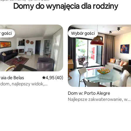
Domy do wynajęcia dla rodziny
orto Alegre.
 gości
Wybór gości
arniejsze z kategorii Wybór gości
Wybór gości
aia de Belas
Średnia ocena: 4,95 na 5, liczba recenzji: 40
4,95 (40)
 dom, najlepszy widok,
lokalizacja.
Dom w: Porto Alegre
Najlepsze zakwaterowanie, w
sąsiedztwie dzielnicy Santana, 
parkingowe
5, liczba recenzji: 14