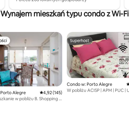
Wynajem mieszkań typu condo z Wi-Fi
ości
Superhost
ości
Superhost
Condo w: Porto Alegre
Ś
W pobliżu ACISP | APM | PUC |
Porto Alegre
Średnia ocena: 4,92 na 5, liczba recenzji: 145
4,92 (145)
szkanie w pobliżu B. Shopping i
, liczba recenzji: 140