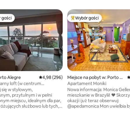
 gości
Wybór gości
arniejsze z kategorii Wybór gości
Najpopularniejsze z kategorii 
orto Alegre
Średnia ocena: 4,98 na 5, liczba recenzji: 296
4,98 (296)
Miejsce na pobyt w: Porto Al
Ś
egre
arny loft (w centrum
Apartament Moniki
) - z widokiem na rzekę
 się w stylowym,
Nowa informacja: Monica Gelle
ym, przytulnym i w pełni
mieszkanie w Brazylii! ❤ Skorzystaj z
ym miejscu, idealnym dla par,
okazji i już teraz obserwuj:
óżujących służbowo lub tych,
@apedamonica Mon uwielbia być
ukają komfortu,
gospodynią, i tutaj pomyślała o
eństwa i wyjątkowych wrażeń.
WSZYSTKIM, aby zapewnić fa
się w kompleksie Barra
FRIENDS jak najbardziej wciąga
, liczba recenzji: 332
Sul, w którym można znaleźć
wrażenia, tak jakby to było w