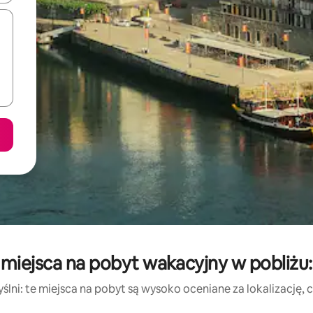
miejsca na pobyt wakacyjny w pobliżu:
lni: te miejsca na pobyt są wysoko oceniane za lokalizację, cz