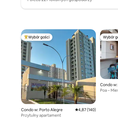
Wybór gości
Wybór g
Najpopularniejsze z kategorii Wybór gości
Wybór g
Condo w: 
Poa – Mie
Veleiros.
Condo w: Porto Alegre
Średnia ocena: 4,87 na 5
4,87 (140)
Przytulny apartament