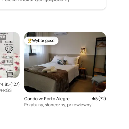
Wybór gości
Najpopularniejsze z kategorii Wybór gości
rednia ocena: 4,85 na 5, liczba recenzji: 127
4,85 (127)
 UFRGS
Condo w: Porto Alegre
Średnia ocena: 5 na
5 (72)
Przytulny, słoneczny, przewiewny i
piękny widok!