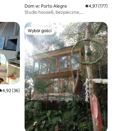
Dom w: Porto Alegre
Średnia ocena: 4,97 na 5
4,97 (177)
Studio house6, bezpieczne,
nowoczesne, Wi-Fi, bezpłatny parking
Wybór gości
Wybór gości
Średnia ocena: 4,92 na 5, liczba recenzji: 36
4,92 (36)
, solarium