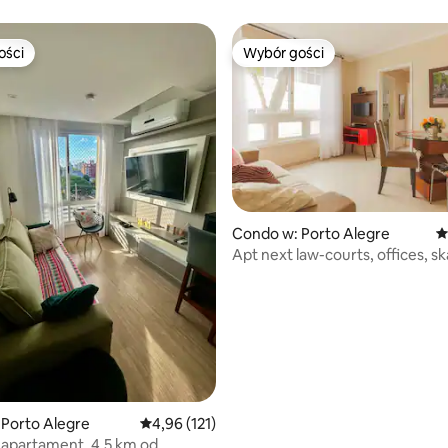
ości
Wybór gości
ości
Wybór gości
Condo w: Porto Alegre
Ś
Apt next law-courts, offices, sk
garażem
 liczba recenzji: 208
Porto Alegre
Średnia ocena: 4,96 na 5, liczba recenzji: 121
4,96 (121)
 apartament, 4,5 km od