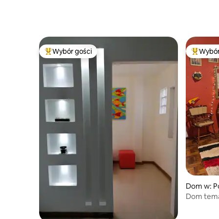
Wybór gości
Wybór
Najpopularniejsze z kategorii Wybór gości
Najpopul
Dom w: P
Dom tema
Potterem