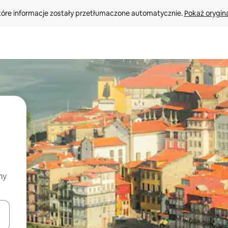
tóre informacje zostały przetłumaczone automatycznie. 
Pokaż orygina
my
o nich za pomocą klawiszy strzałek w górę i w dół lub przeglądać j