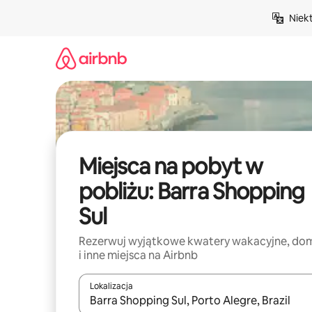
Przejdź
Niek
do
treści
Miejsca na pobyt w
pobliżu: Barra Shopping
Sul
Rezerwuj wyjątkowe kwatery wakacyjne, do
i inne miejsca na Airbnb
Lokalizacja
Gdy wyniki będą dostępne, możesz poruszać się p