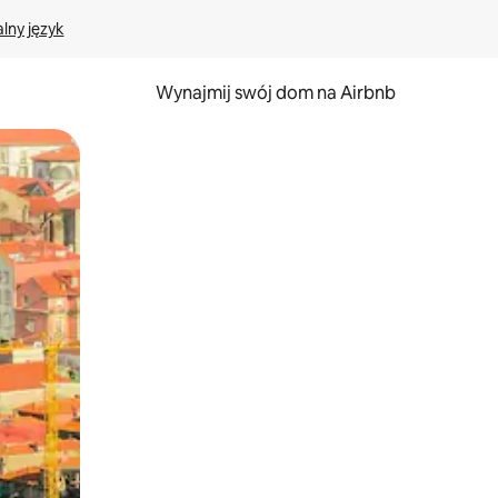
lny język
Wynajmij swój dom na Airbnb
e za pomocą gestów dotykowych lub przesuwania.