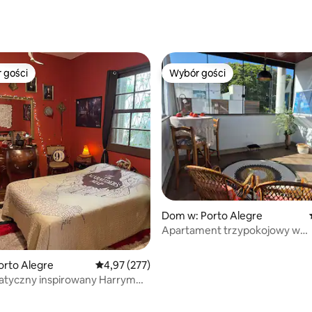
 gości
Wybór gości
arniejsze z kategorii Wybór gości
Wybór gości
Dom w: Porto Alegre
Apartament trzypokojowy w
południowej strefie, garaż, grill
orto Alegre
Średnia ocena: 4,97 na 5, liczba recenzji: 277
4,97 (277)
tyczny inspirowany Harrym
 / prywatny