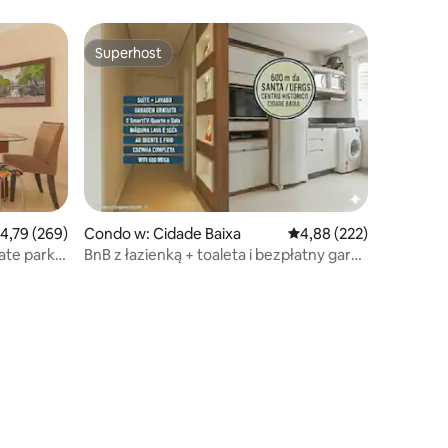
Superhost
Superhost
rednia ocena: 4,79 na 5, liczba recenzji: 269
4,79 (269)
Condo w: Cidade Baixa
Średnia ocena: 4,88 na 5
4,88 (222)
ate park z
BnB z łazienką + toaleta i bezpłatny garaż
(50 m)