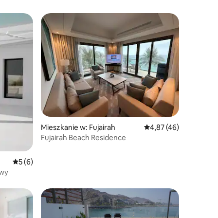
Mieszkanie w: Fujairah
Średnia ocena: 4,87 na 
4,87 (46)
Fujairah Beach Residence
Średnia ocena: 5 na 5, liczba recenzji: 6
5 (6)
owy