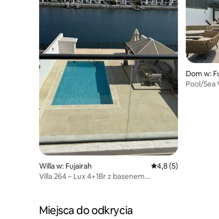
Dom w: Fu
Pool/Sea 
Own Pool
Willa w: Fujairah
Średnia ocena: 4,8 na
4,8 (5)
Villa 264 – Lux 4+1Br z basenem
i widokiem na morze
Miejsca do odkrycia