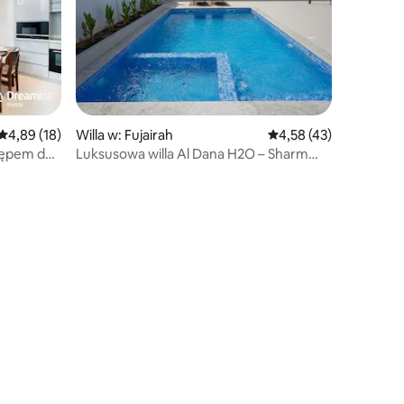
Średnia ocena: 4,89 na 5, liczba recenzji: 18
4,89 (18)
Willa w: Fujairah
Średnia ocena: 4,58 na 
4,58 (43)
Luksusowa willa Al Dana H2O – Sharm
Fujairah