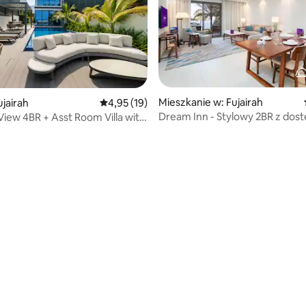
Mieszkanie w: Fujairah
jairah
Średnia ocena: 4,95 na 5, liczba recenzji: 19
4,95 (19)
Dream Inn - Stylowy 2BR z dostępem do
View 4BR + Asst Room Villa with
plaży
 5, liczba recenzji: 5