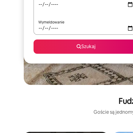
Wymeldowanie
Szukaj
Fudż
Goście są jednomyś