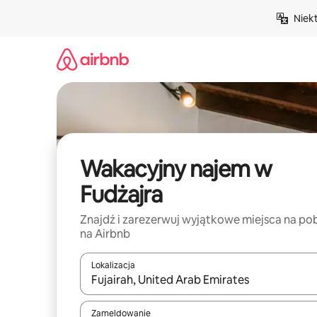
Przejdź
Niek
do
treści
Wakacyjny najem w
Fudżajra
Znajdź i zarezerwuj wyjątkowe miejsca na po
na Airbnb
Lokalizacja
Gdy wyniki będą dostępne, możesz poruszać się p
Zameldowanie