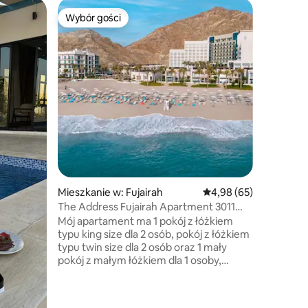
Gospodar
Wybór gości
Wybór g
Wybór gości
Wybór g
ne w: Wa
Pobyt w 
Wadi Ash
Palm Have
gospodar
schowane
Ashwani 
otoczony
i oszałam
oferuje 
uroku. Niezależnie od tego, czy jesteś tu
na weeke
spotkani
ponownie
Haven of
Mieszkanie w: Fujairah
Średnia ocena: 4,98 na 
4,98 (65)
wrażenia,
The Address Fujairah Apartment 3011
w mieści
Ground floor
Mój apartament ma 1 pokój z łóżkiem
typu king size dla 2 osób, pokój z łóżkiem
typu twin size dla 2 osób oraz 1 mały
pokój z małym łóżkiem dla 1 osoby,
wszystkie pokoje posiadają łazienkę, a
jedna łazienka jest dostępna w salonie,
który zawiera wygodne sofy. Ponadto