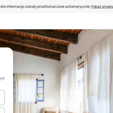
tóre informacje zostały przetłumaczone automatycznie. 
Pokaż orygina
byt
o nich za pomocą klawiszy strzałek w górę i w dół lub przeglądać j