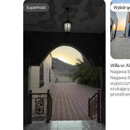
Superhost
Wybór g
Superhost
Wybór g
Willa w: 
Nagawa S
Nagawa St
wypoczyne
szukający
przestronn
prywatny 
w pełni w
łazienek 
Goście mo
świeżym p
widokiem 