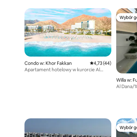
Wybór g
Wybór g
Condo w: Khor Fakkan
Średnia ocena: 4,73 na 
4,73 (44)
Apartament hotelowy w kurorcie Al
Watan w Fujairah
Willa w: F
Al Dana/18
Wybór g
Wybór g