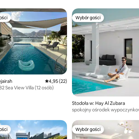
ości
Wybór gości
ości
Wybór gości
5, liczba recenzji: 44
ujairah
Średnia ocena: 4,95 na 5, liczba recenzji: 22
4,95 (22)
2 Sea View Villa (12 osób)
Stodoła w: Hay Al Zubara
spokojny ośrodek wypoczynk
ości
Wybór gości
ości
Wybór gości