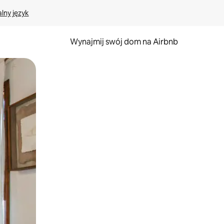
lny język
Wynajmij swój dom na Airbnb
e za pomocą gestów dotykowych lub przesuwania.