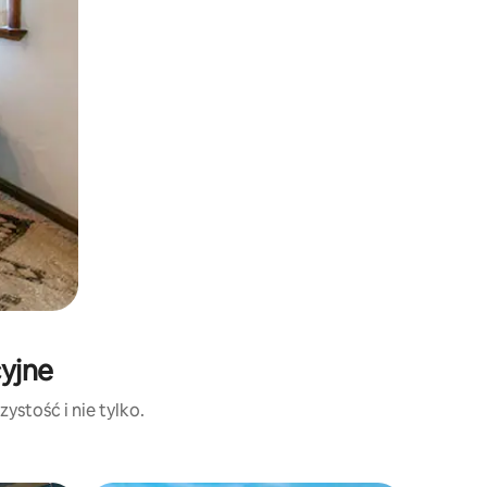
cyjne
ystość i nie tylko.