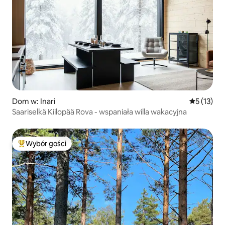
Dom w: Inari
Średnia oce
5 (13)
Saariselkä Kiilopää Rova - wspaniała willa wakacyjna
Wybór gości
Najpopularniejsze z kategorii Wybór gości