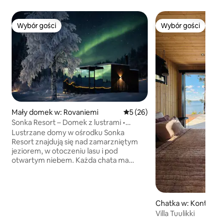
Wybór gości
Wybór gości
Wybór gości
Wybór gości
Mały domek w: Rovaniemi
Średnia ocena: 5 na 5, liczba
5 (26)
Sonka Resort – Domek z lustrami •
Widok na jezioro
Lustrzane domy w ośrodku Sonka
Resort znajdują się nad zamarzniętym
jeziorem, w otoczeniu lasu i pod
otwartym niebem. Każda chata ma
lustrzaną ścianę zewnętrzną
zapewniającą prywatność, szklaną
ścianę z widokiem na jezioro, podwójne
łóżko, rozkładaną sofę, aneks kuchenny,
Chatka w: Kontiola
łazienkę, Wi-Fi i ekran projektora. Na
Villa Tuulikki
życzenie możemy przygotować lokalne