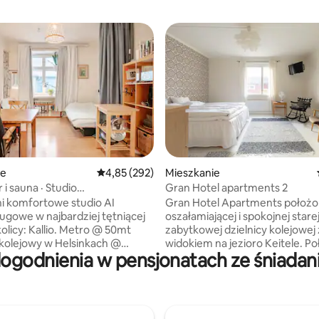
5, liczba recenzji: 72
ie
Średnia ocena: 4,85 na 5, liczba recenzji: 292
4,85 (292)
Mieszkanie
r i sauna · Studio
Gran Hotel apartments 2
esnym wyposażeniem ·
i komfortowe studio AI
Gran Hotel Apartments położo
gowe w najbardziej tętniącej
oszałamiającej i spokojnej starej
olicy: Kallio. Metro @ 50mt
zabytkowej dzielnicy kolejowej 
kolejowy w Helsinkach @
widokiem na jezioro Keitele. P
ogodnienia w pensjonatach ze śniadani
zaledwie kilka minut spacerem
RY 5X Ciesz się
centrum Suolahti, gdzie znajduj
cznymi ścieżkami rowerowymi
lokalne sklepy, biblioteka, biuro,
 Helsinek. ŚNIADANIE Na
kawiarnia... Lotnisko Jyväskylä 
poranek znajdziesz kilka rzeczy,
się zaledwie 20 minut jazdy od 