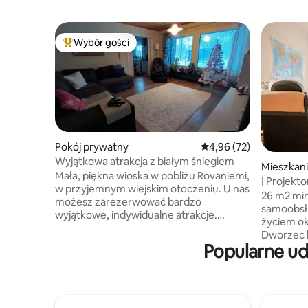
Wybór gości
Najpopularniejsze z kategorii Wybór gości
Pokój prywatny
Średnia ocena: 4,96 na 
4,96 (72)
Wyjątkowa atrakcja z białym śniegiem
Mieszkan
Mała, piękna wioska w pobliżu Rovaniemi,
| Projekto
w przyjemnym wiejskim otoczeniu. U nas
z nowocz
26 m2 min
możesz zarezerwować bardzo
samoobsłu
wyjątkowe, indywidualne atrakcje.
życiem ok
Wyprawa na połów podlodowy 60 € za
Dworzec 
osobę Grillowanie kiełbasek przy ognisku
Popularne ud
1,8 km PRANIE Jak reszta, jest
30 € za osobę Wycieczka na Auttikönkäki
samoobsługowy. ROWE
80 € za osobę Wycieczka do Korouoma
fantasty
90 € za osobę Wycieczka, aby zobaczyć
na łonie natury
zorzę polarną 80 € za osobę Safari na
pierwszy 
skuterze śnieżnym 95 € za osobę