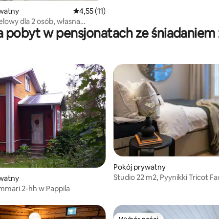
ywatny
Średnia ocena: 4,55 na 5, liczba recenzji: 11
4,55 (11)
elowy dla 2 osób, własna
a pobyt w pensjonatach ze śniadaniem
śniadanie wliczone w cenę
Pokój prywatny
Studio 22 m2, Pyynikki Tricot Fa
ywatny
pobliżu jeziora
mmari 2-hh w Pappila