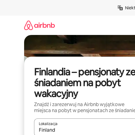
Przejdź
Niek
do
treści
Finlandia – pensjonaty z
śniadaniem na pobyt
wakacyjny
Znajdź i zarezerwuj na Airbnb wyjątkowe
miejsca na pobyt w pensjonatach ze śniadan
Lokalizacja
Gdy wyniki będą dostępne, możesz poruszać się p