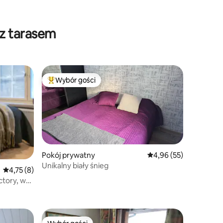
 z tarasem
Wybór gości
Najpopularniejsze z kategorii Wybór gości
Pokój prywatny
Średnia ocena: 4,96 na 
4,96 (55)
Unikalny biały śnieg
Średnia ocena: 4,75 na 5, liczba recenzji: 8
4,75 (8)
ctory, w