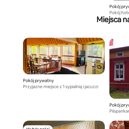
Pokój pr
Pokój hot
Miejsca n
toaleta, 
Pokój prywatny
Przyjazne miejsce z 1 sypialnią i jacuzzi
Pokój pr
Piispanka