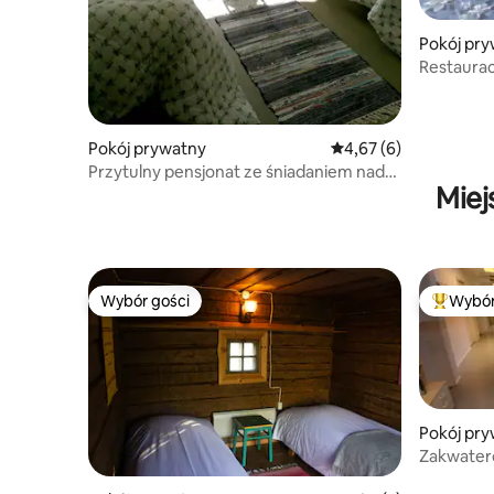
Pokój pr
Restaurac
Pokój prywatny
Średnia ocena: 4,67 na
4,67 (6)
Przytulny pensjonat ze śniadaniem nad
Miej
jeziorem
Wybór gości
Wybór
Wybór gości
Najpopul
Pokój pr
Zakwatero
jednej os