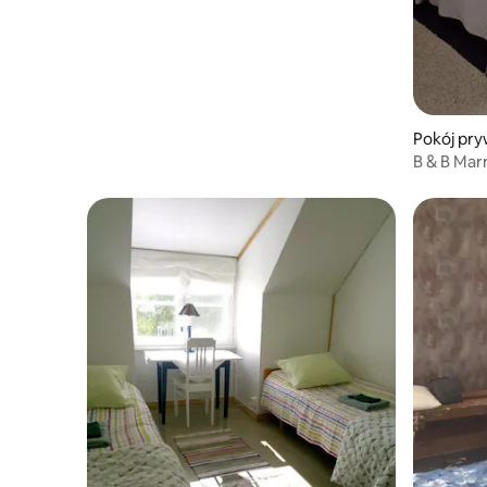
Pokój pr
B & B Marr