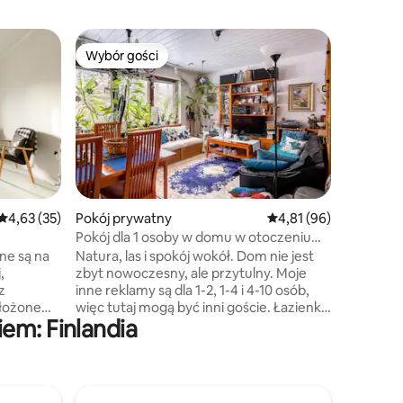
Pokój pr
Wybór gości
Wybór
Wybór gości
Najpopu
Pokój w s
Poznaj pi
zatrzymuj
Korpilaht
prawdziw
się w ur
prywatny
przestrze
zrelaksow
Średnia ocena: 4,63 na 5, liczba recenzji: 35
4,63 (35)
Pokój prywatny
Średnia ocena: 4,81 na 
4,81 (96)
Wliczone w cenę: -
Pokój dla 1 osoby w domu w otoczeniu
opalana dr
przyrody
ne są na
Natura, las i spokój wokół. Dom nie jest
Breakfast
,
zbyt nowoczesny, ale przytulny. Moje
Palju (f
z
inne reklamy są dla 1-2, 1-4 i 4-10 osób,
opalana 
ołożone
więc tutaj mogą być inni goście. Łazienka
czasowo)
em: Finlandia
 od
i kuchnia są wspólne. Sauna 1/tydzień.
ą się
Wycieczki przyrodnicze za dodatkową
opłatą. 20 min do lotniska, 10 min do stacji
znajduje
kolejowej Kivistö w Vantaa samochodem.
miasta
1 godz. komunikacją miejską (autobusem