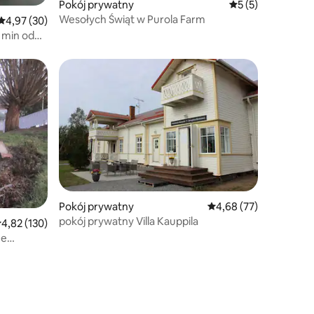
Pokój prywatny
Średnia ocena: 5 n
5 (5)
Wesołych Świąt w Purola Farm
Średnia ocena: 4,97 na 5, liczba recenzji: 30
4,97 (30)
 min od
Pokój prywatny
Średnia ocena: 4,68 na 
4,68 (77)
pokój prywatny Villa Kauppila
rednia ocena: 4,82 na 5, liczba recenzji: 130
4,82 (130)
ze