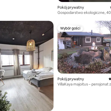
 5, liczba recenzji: 5
Pokój prywatny
Gospodarstwo ekologiczne, 40
Tampere
Wybór gości
Wybór gości
5, liczba recenzji: 12
Pokój prywatny
Ś
VillaKaya majoitus – pensjonat 
śniadaniem