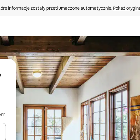
tóre informacje zostały przetłumaczone automatycznie. 
Pokaż orygina
e
iem
o nich za pomocą klawiszy strzałek w górę i w dół lub przeglądać j