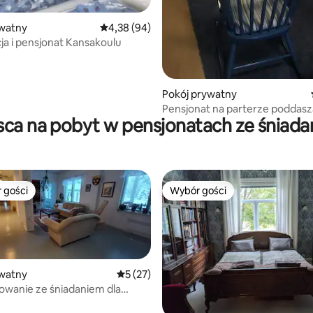
ywatny
Średnia ocena: 4,38 na 5, liczba recenzji: 94
4,38 (94)
ja i pensjonat Kansakoulu
 5, liczba recenzji: 6
Pokój prywatny
Pensjonat na parterze poddasz
sca na pobyt w pensjonatach ze śniad
 gości
Wybór gości
arniejsze z kategorii Wybór gości
Wybór gości
ywatny
Średnia ocena: 5 na 5, liczba recenzji: 27
5 (27)
wanie ze śniadaniem dla
oby