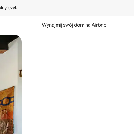
lny język
Wynajmij swój dom na Airbnb
e za pomocą gestów dotykowych lub przesuwania.