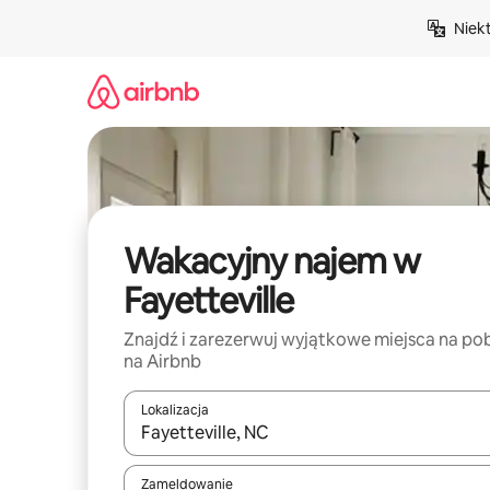
Przejdź
Niek
do
treści
Wakacyjny najem w
Fayetteville
Znajdź i zarezerwuj wyjątkowe miejsca na po
na Airbnb
Lokalizacja
Gdy wyniki będą dostępne, możesz poruszać się p
Zameldowanie