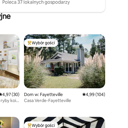
Poleca 37 lokalnych gospodarzy
yjne
Wybór gości
Najpopularniejsze z kategorii Wybór gości
Średnia ocena: 4,97 na 5, liczba recenzji: 30
4,97 (30)
Dom w: Fayetteville
Średnia ocena: 4,99 na 5
4,99 (104)
 ryby koi
Casa Verde-Fayetteville
Wybór gości
Wybór gości
Najpopularniejsze z kategorii Wybór gości