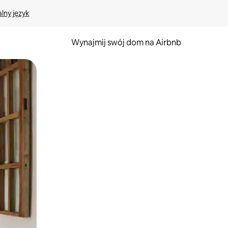
lny język
Wynajmij swój dom na Airbnb
e za pomocą gestów dotykowych lub przesuwania.