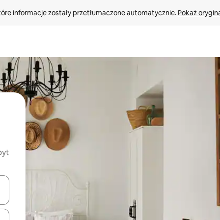
tóre informacje zostały przetłumaczone automatycznie. 
Pokaż orygina
byt
o nich za pomocą klawiszy strzałek w górę i w dół lub przeglądać j