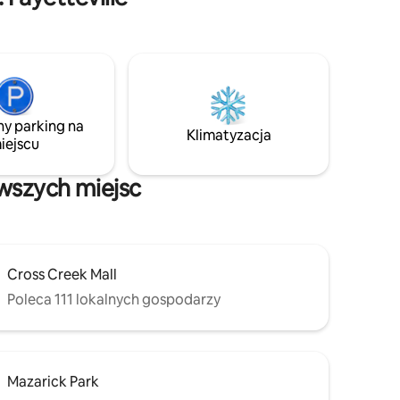
a w sypialni 55-calowy. Oba mają dostęp
do serwisów Netflix, Disney+, Premier
i Jellyfin. W sypialni znajduje się duże
łóżko dla dwóch osób dorosłych
i niemowlęcia, a w salonie rozkładana
sofa dla jednej osoby dorosłej lub dwojga
dzieci. Dzięki w pełni wyposażonej
ny parking na
kuchni, miejscu do pracy, łazience, pralni
Klimatyzacja
iejscu
i zamkniętemu podwórku jest to idealne
miejsce na każdy pobyt.
awszych miejsc
Cross Creek Mall
Poleca 111 lokalnych gospodarzy
Mazarick Park