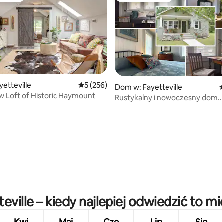
5, liczba recenzji: 28
yetteville
Średnia ocena: 5 na 5, liczba recenzji: 256
5 (256)
Dom w: Fayetteville
iew Loft of Historic Haymount
Rustykalny i nowoczesny dom
w Haymount
teville – kiedy najlepiej odwiedzić to mi
Kwi
Maj
Cze
Lip
Sie