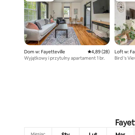
Dom w: Fayetteville
Średnia ocena: 4,89 na 
4,89 (28)
Loft w: Fa
Wyjątkowy i przytulny apartament 1 br.
Bird 's V
Fayet
Miesiąc
Sty
Lut
Mar