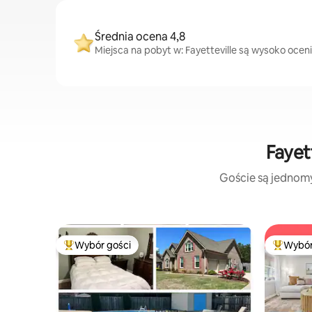
Średnia ocena 4,8
Miejsca na pobyt w: Fayetteville są wysoko oceni
Fayet
Goście są jednomyś
Wybór gości
Wybór
Najpopularniejsze z kategorii Wybór gości
Najpopul