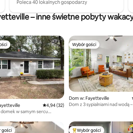
Poleca 40 lokalnych gospodarzy
etteville – inne świetne pobyty wakac
ości
Wybór gości
ości
Wybór gości
Dom w: Fayetteville
Dom z 3 sypialniami nad wodą –
5, liczba recenzji: 65
yetteville
Średnia ocena: 4,94 na 5, liczba recenzji: 32
4,94 (32)
i zabawki
 domek w samym sercu
le
 gości
Wybór gości
arniejsze z kategorii Wybór gości
Najpopularniejsze z kategorii 