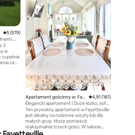
apartament
Znajdzies
rozkładan
zarówno w
Liberty, 
Średnia ocena: 5 na 5, liczba recenzji: 579
5 (579)
drzewami
i wykorzy
niami.
które pom
wydarzeń
z 3
profesjo
ny w
przedsięw
e zupełnie
połączen
enia ze
nitowymi
askim
oną
cal
i
ort Bragg,
Apartament gościnny w: Fay
Średnia ocena: 4,91 na 
4,91 (161)
pów
etteville
Elegancki apartament | Duże łóżko, sofa
 w
typu Queen, szybkie Wi-Fi
Ten prywatny apartament w Fayetteville
dlowe
jest idealny na rodzinne wizyty lub dla
głości 3,2
małych grup. Może pomieścić
ych w
maksymalnie trzech gości. W salonie
Fayetteville
znajduje się 65-calowy telewizor,