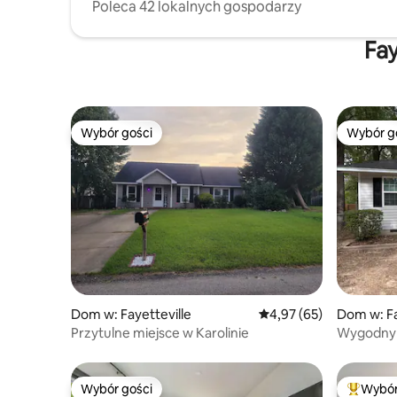
Poleca 42 lokalnych gospodarzy
Fay
Wybór gości
Wybór g
Wybór gości
Wybór g
Dom w: Fayetteville
Średnia ocena: 4,97 na 
4,97 (65)
Dom w: Fa
Przytulne miejsce w Karolinie
Wygodny
Fayettevil
Wybór gości
Wybór
Wybór gości
Najpopul