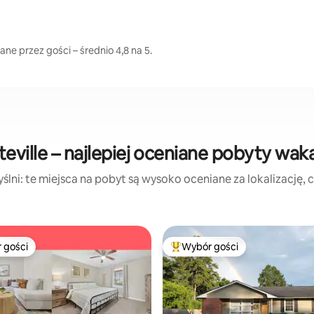
ane przez gości – średnio 4,8 na 5.
teville – najlepiej oceniane pobyty wak
lni: te miejsca na pobyt są wysoko oceniane za lokalizację, cz
 gości
Wybór gości
arniejsze z kategorii Wybór gości
Najpopularniejsze z kategorii 