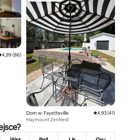
Średnia ocena: 4,99 na 5, liczba recenzji: 86
4,99 (86)
Dom w: Fayetteville
Średnia ocena: 4,93 na
4,93 (41)
Haymount ZenNest
ejsce?
Wrz
Paź
Lis
Gru