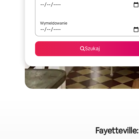
Wymeldowanie
Szukaj
Fayettevill