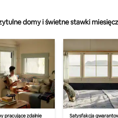
zytulne domy i świetne stawki miesięc
y pracujące zdalnie
Satysfakcja gwaranto