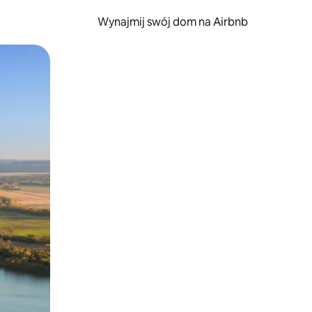
Wynajmij swój dom na Airbnb
e za pomocą gestów dotykowych lub przesuwania.