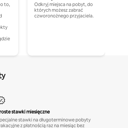
o to,
Odkryj miejsca na pobyt, do
których możesz zabrać
d
czworonożnego przyjaciela.
ekty
gdzie
ty
roste stawki miesięczne
pecjalne stawki na długoterminowe pobyty
akacyjne z płatnością raz na miesiąc bez