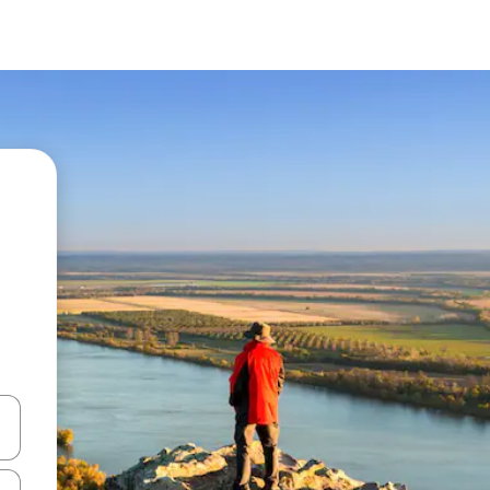
a
o nich za pomocą klawiszy strzałek w górę i w dół lub przeglądać j