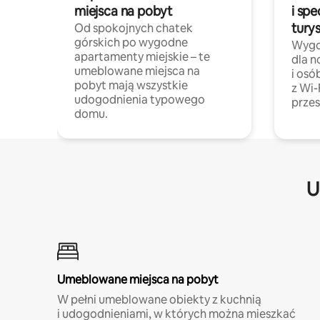
miejsca na pobyt
i spe
tury
Od spokojnych chatek
górskich po wygodne
Wygo
apartamenty miejskie – te
dla 
umeblowane miejsca na
i osó
pobyt mają wszystkie
z Wi-
udogodnienia typowego
przes
domu.
U
Umeblowane miejsca na pobyt
W pełni umeblowane obiekty z kuchnią
i udogodnieniami, w których można mieszkać