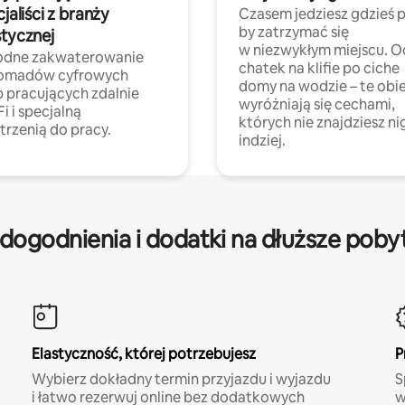
cjaliści z branży
Czasem jedziesz gdzieś p
by zatrzymać się
stycznej
w niezwykłym miejscu. O
dne zakwaterowanie
chatek na klifie po ciche
nomadów cyfrowych
domy na wodzie – te obi
b pracujących zdalnie
wyróżniają się cechami,
Fi i specjalną
których nie znajdziesz ni
trzenią do pracy.
indziej.
dogodnienia i dodatki na dłuższe poby
Elastyczność, której potrzebujesz
P
Wybierz dokładny termin przyjazdu i wyjazdu
S
i łatwo rezerwuj online bez dodatkowych
w