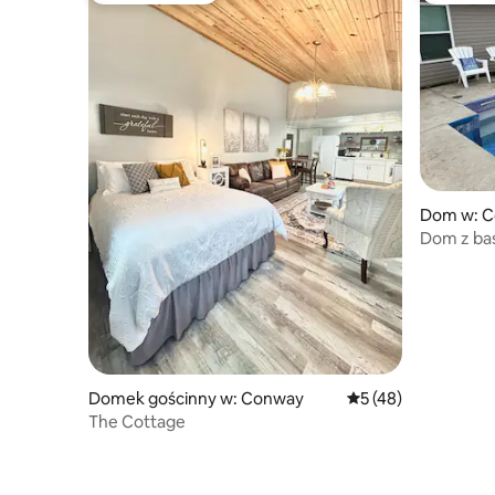
Dom w: 
Dom z b
Domek gościnny w: Conway
Średnia ocena: 5 na 
5 (48)
The Cottage