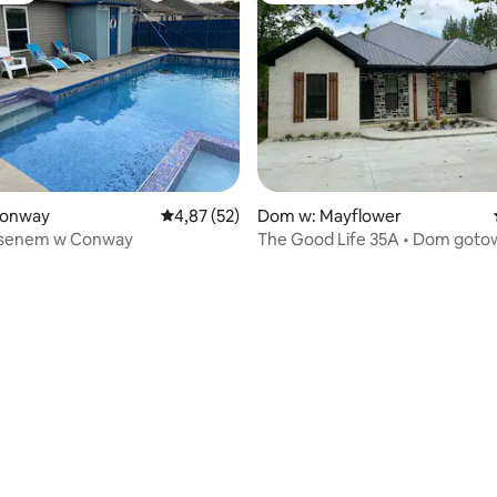
Conway
Średnia ocena: 4,87 na 5, liczba recenzji: 52
4,87 (52)
Dom w: Mayflower
asenem w Conway
The Good Life 35A • Dom goto
pracy, samodzielne zameldowa
5, liczba recenzji: 48