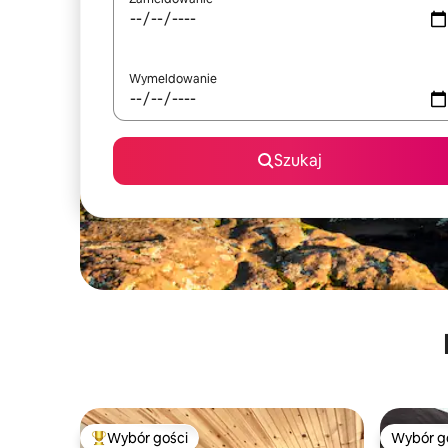
Wymeldowanie
Szukaj
Wybór gości
Wybór g
Najpopularniejsze z kategorii Wybór gości
Wybór g