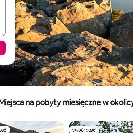
Miejsca na pobyty miesięczne w okolic
ości
Wybór gości
ości
Wybór gości