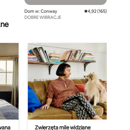
Dom w: Conway
Średnia ocena: 4,92 na 5
4,92 (165)
DOBRE WIBRACJE
zne
wana
Zwierzęta mile widziane