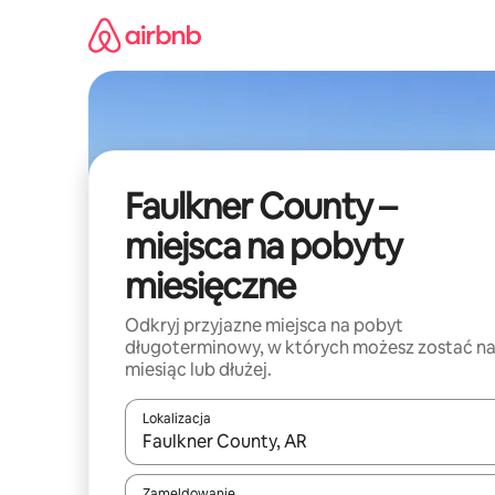
Przejdź
do
treści
Faulkner County –
miejsca na pobyty
miesięczne
Odkryj przyjazne miejsca na pobyt
długoterminowy, w których możesz zostać n
miesiąc lub dłużej.
Lokalizacja
Gdy wyniki będą dostępne, możesz poruszać się p
Zameldowanie