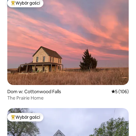
Wybór gości
Najpopularniejsze z kategorii Wybór gości
Dom w: Cottonwood Falls
Średnia ocen
5 (106)
The Prairie Home
Wybór gości
Najpopularniejsze z kategorii Wybór gości