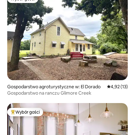
Wybór gości
Gospodarstwo agroturystyczne w: El Dorado
Średnia ocena:
4,92 (13)
Gospodarstwo na ranczu Glimore Creek
Wybór gości
Najpopularniejsze z kategorii Wybór gości