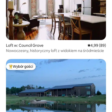
Loft w: Council Grove
Średnia ocena:
4,99 (89)
Nowoczesny, historyczny loft z widokiem na śródmieście
Wybór gości
Najpopularniejsze z kategorii Wybór gości