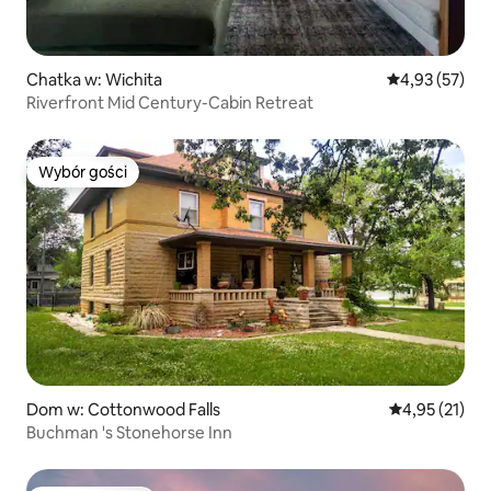
Chatka w: Wichita
Średnia ocena:
4,93 (57)
Riverfront Mid Century-Cabin Retreat
Wybór gości
Wybór gości
Dom w: Cottonwood Falls
Średnia ocena:
4,95 (21)
Buchman 's Stonehorse Inn