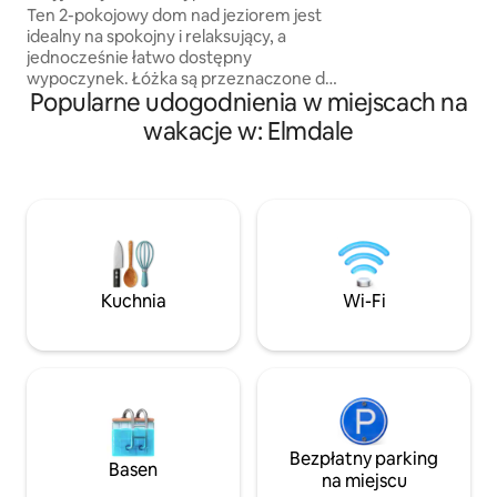
jeziorem
Ten 2-pokojowy dom nad jeziorem jest
i chłodzonym kamp
idealny na spokojny i relaksujący, a
aby zagrać w karty,
jednocześnie łatwo dostępny
zrobić spontaniczn
wypoczynek. Łóżka są przeznaczone dla
Basen typu „stock 
Popularne udogodnienia w miejscach na
maksymalnie 6 osób (łóżko typu queen
w połowie marca –
w głównej sypialni i łóżko piętrowe dla
i orzeźwiająca kąpi
wakacje w: Elmdale
czterech osób w drugiej sypialni).
Rozkładana sofa umożliwia również
gościom alternatywne opcje spania.
Część wiejskiej społeczności nad
jeziorem z łatwym dostępem do plaży
kąpielowej, wędkowania, kajakarstwa,
spacerów, jazdy na rowerze!! Pięć minut
jazdy do miejscowego miasta zapewnia
Kuchnia
Wi-Fi
łatwy dostęp do artyku sklepów
spożywczych, towarów ogólnych i
lokalnych restauracji.
Bezpłatny parking
Basen
na miejscu