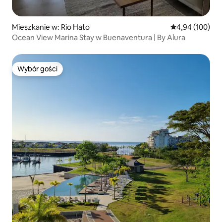
Mieszkanie w: Rio Hato
Średnia ocena: 
4,94 (100)
Ocean View Marina Stay w Buenaventura | By Alura
Wybór gości
Wybór gości