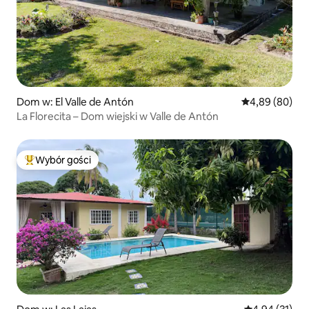
Dom w: El Valle de Antón
Średnia ocena:
4,89 (80)
La Florecita – Dom wiejski w Valle de Antón
Wybór gości
Najpopularniejsze z kategorii Wybór gości