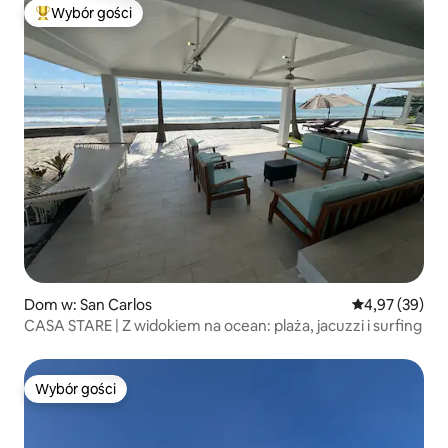
Wybór gości
Najpopularniejsze z kategorii Wybór gości
Dom w: San Carlos
Średnia ocena:
4,97 (39)
CASA STARE | Z widokiem na ocean: plaża, jacuzzi i surfing
Wybór gości
Wybór gości