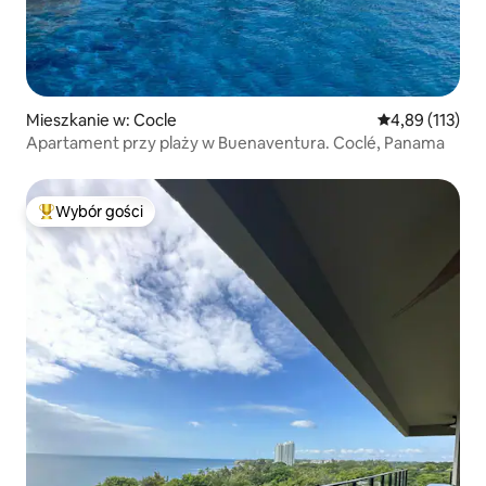
Mieszkanie w: Cocle
Średnia ocena: 
4,89 (113)
Apartament przy plaży w Buenaventura. Coclé, Panama
Wybór gości
Najpopularniejsze z kategorii Wybór gości