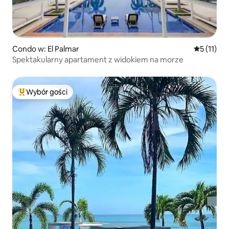
Condo w: El Palmar
Średnia oc
5 (11)
Spektakularny apartament z widokiem na morze
Wybór gości
Najpopularniejsze z kategorii Wybór gości