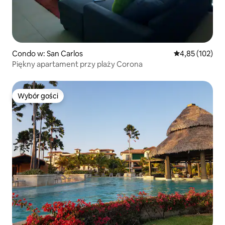
Condo w: San Carlos
Średnia ocena: 
4,85 (102)
Piękny apartament przy plaży Corona
Wybór gości
Wybór gości