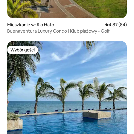
Mieszkanie w: Rio Hato
Średnia ocena:
4,87 (84)
Buenaventura Luxury Condo | Klub plażowy • Golf
Wybór gości
Wybór gości