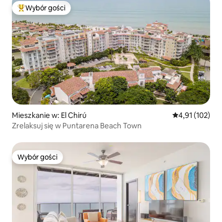
Wybór gości
Najpopularniejsze z kategorii Wybór gości
Mieszkanie w: El Chirú
Średnia ocena: 
4,91 (102)
Zrelaksuj się w Puntarena Beach Town
Wybór gości
Wybór gości