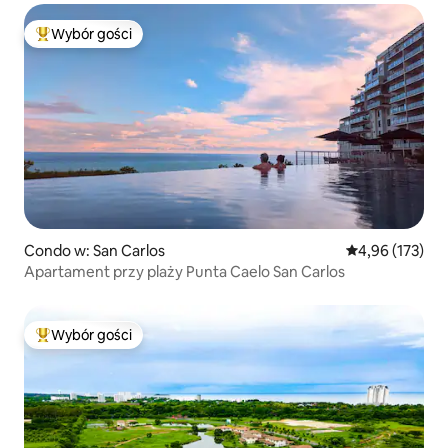
Wybór gości
Najpopularniejsze z kategorii Wybór gości
Condo w: San Carlos
Średnia ocena: 
4,96 (173)
Apartament przy plaży Punta Caelo San Carlos
Wybór gości
Najpopularniejsze z kategorii Wybór gości