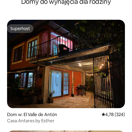
Domy do wynajęcia dla rodziny
Superhost
Superhost
Dom w: El Valle de Antón
Średnia ocena: 
4,78 (324)
Casa Antares by Esther