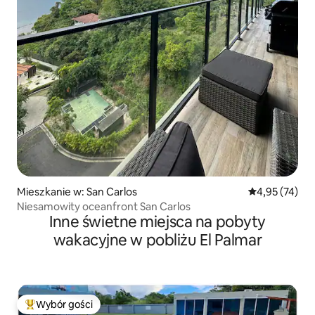
Mieszkanie w: San Carlos
Średnia ocena:
4,95 (74)
Niesamowity oceanfront San Carlos
Inne świetne miejsca na pobyty
wakacyjne w pobliżu El Palmar
Wybór gości
Najpopularniejsze z kategorii Wybór gości