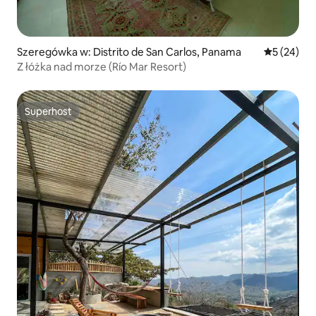
Szeregówka w: Distrito de San Carlos, Panama
Średnia oce
5 (24)
Z łóżka nad morze (Río Mar Resort)
Superhost
Superhost