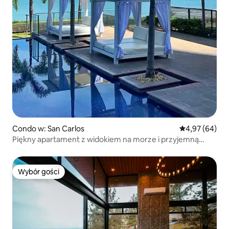
Condo w: San Carlos
Średnia ocena:
4,97 (64)
Piękny apartament z widokiem na morze i przyjemną
bryzą
Wybór gości
Wybór gości