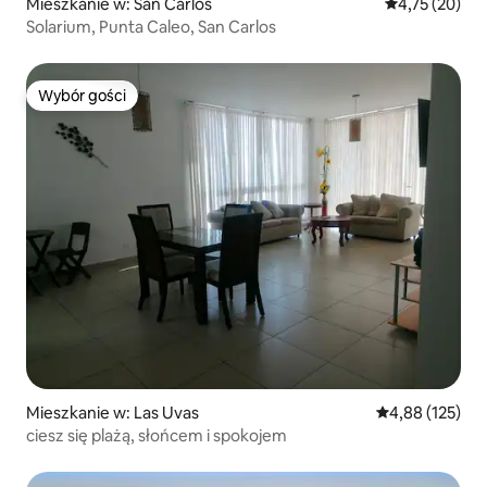
Mieszkanie w: San Carlos
Średnia ocena:
4,75 (20)
Solarium, Punta Caleo, San Carlos
Wybór gości
Wybór gości
Mieszkanie w: Las Uvas
Średnia ocena: 
4,88 (125)
ciesz się plażą, słońcem i spokojem