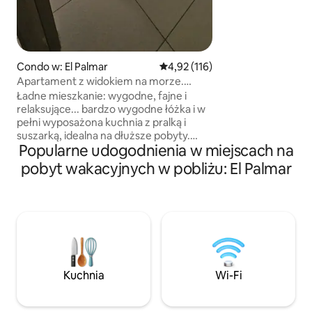
samochodem. W do
niesamowity base
i jacuzzi z hamak
niesamowite palm
zasilanie dzięki 
Condo w: El Palmar
Średnia ocena: 4,92 na 5, liczba 
4,92 (116)
zarządzania ener
Apartament z widokiem na morze.
Wspaniały widok na Pacyfik
Ładne mieszkanie: wygodne, fajne i
relaksujące... bardzo wygodne łóżka i w
pełni wyposażona kuchnia z pralką i
suszarką, idealna na dłuższe pobyty.
Popularne udogodnienia w miejscach na
Apartament z 3 dużymi basenami
i jednym dla dzieci, boiskiem do
pobyt wakacyjnych w pobliżu: El Palmar
siatkówki, miejscem do grillowania,
z widokiem na morze i dostępem do
plaży. Dobra jakość internetu i kablówki,
aby pozostać w kontakcie i pracować
zdalnie, 15 minut od Coronado, gdzie są
supermarkety i placówki handlowe.
Akceptujemy zwierzęta tylko w
przypadku pobytów dłuższych niż 15
Kuchnia
Wi-Fi
dni...