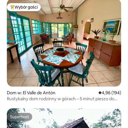
Wybór gości
Najpopularniejsze z kategorii Wybór gości
Dom w: El Valle de Antón
Średnia ocena: 
4,96 (194)
Rustykalny dom rodzinny w górach – 5 minut pieszo do
miasta!
Superhost
Superhost