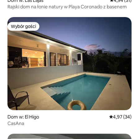
Dom w: Las Lajas
Średnia ocena:
4,94 (31)
Rajski dom na łonie natury w Playa Coronado z basenem
Wybór gości
Wybór gości
Dom w: El Higo
Średnia ocena:
4,97 (34)
CasAna