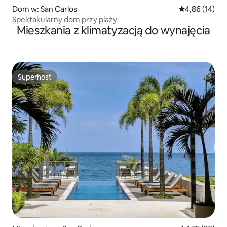
Dom w: San Carlos
Średnia ocena:
4,86 (14)
Spektakularny dom przy plaży
Mieszkania z klimatyzacją do wynajęcia
Superhost
Superhost