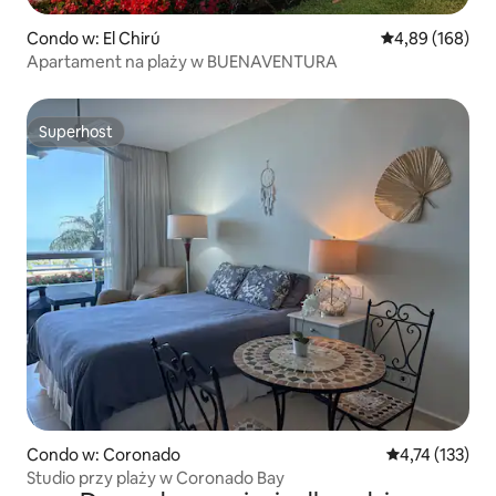
Condo w: El Chirú
Średnia ocena: 
4,89 (168)
Apartament na plaży w BUENAVENTURA
Superhost
Superhost
Condo w: Coronado
Średnia ocena: 
4,74 (133)
Studio przy plaży w Coronado Bay