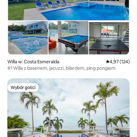
Willa w: Costa Esmeralda
Średnia ocena: 
4,97 (124)
#1 Willa z basenem, jacuzzi, bilardem, ping pongiem.
Wybór gości
Wybór gości