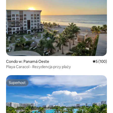
Condo w: Panamá Oeste
Średnia ocen
5 (100)
Playa Caracol - Rezydencja przy plaży
Superhost
Superhost