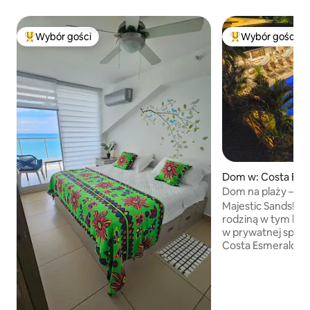
Wybór gości
Wybór gości
Najpopularniejsze z kategorii Wybór gości
Najpopularniejsze
Dom w: Costa Esm
Dom na plaży – n
i jacuzzi – zwier
Majestic Sands! Zre
rodziną w tym kawa
w prywatnej społe
Costa Esmeralda, S
od autostrady Pan-
minut od innych lo
Gorgona i Coronad
można dotrzeć w 