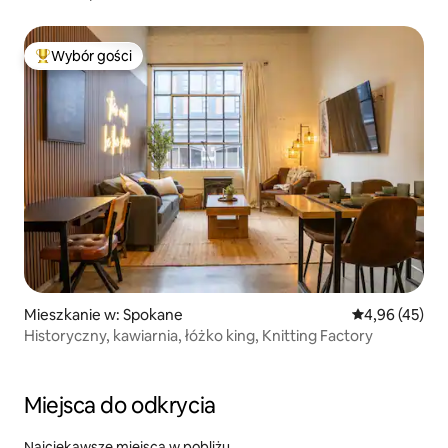
Wybór gości
Najpopularniejsze z kategorii Wybór gości
Mieszkanie w: Spokane
Średnia ocena:
4,96 (45)
Historyczny, kawiarnia, łóżko king, Knitting Factory
Miejsca do odkrycia
Najciekawsze miejsca w pobliżu