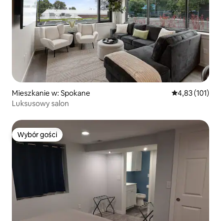
Mieszkanie w: Spokane
Średnia ocena: 
4,83 (101)
Luksusowy salon
Wybór gości
Wybór gości