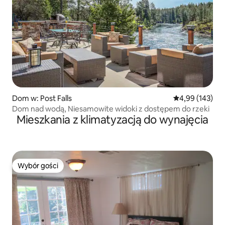
Dom w: Post Falls
Średnia ocena: 
4,99 (143)
Dom nad wodą, Niesamowite widoki z dostępem do rzeki
Mieszkania z klimatyzacją do wynajęcia
Wybór gości
Wybór gości