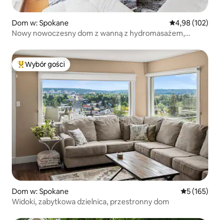
Dom w: Spokane
Średnia ocena: 
4,98 (102)
Nowy nowoczesny dom z wanną z hydromasażem,
podwórko
Wybór gości
Najpopularniejsze z kategorii Wybór gości
Dom w: Spokane
Średnia ocen
5 (165)
Widoki, zabytkowa dzielnica, przestronny dom