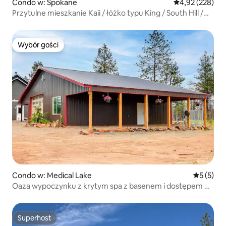
Condo w: Spokane
Średnia ocena: 
4,92 (228)
Przytulne mieszkanie Kaii / łóżko typu King / South Hill /
wiata garażowa
Wybór gości
Wybór gości
Condo w: Medical Lake
Średnia oc
5 (5)
Oaza wypoczynku z krytym spa z basenem i dostępem do
jeziora Clear Lake
Superhost
Superhost