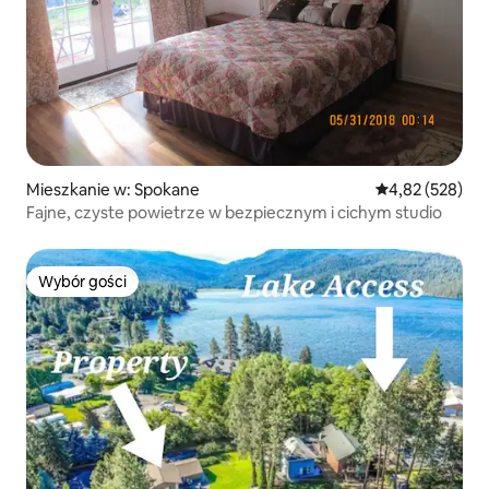
Mieszkanie w: Spokane
Średnia ocena: 
4,82 (528)
Fajne, czyste powietrze w bezpiecznym i cichym studio
Wybór gości
Wybór gości