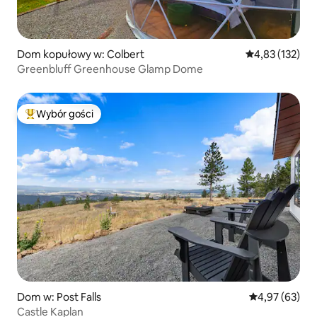
Dom kopułowy w: Colbert
Średnia ocena: 
4,83 (132)
Greenbluff Greenhouse Glamp Dome
Wybór gości
Najpopularniejsze z kategorii Wybór gości
Dom w: Post Falls
Średnia ocena:
4,97 (63)
Castle Kaplan