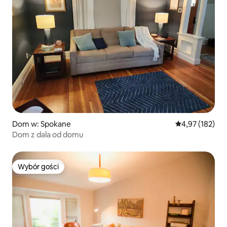
Dom w: Spokane
Średnia ocena: 
4,97 (182)
Dom z dala od domu
Wybór gości
Wybór gości