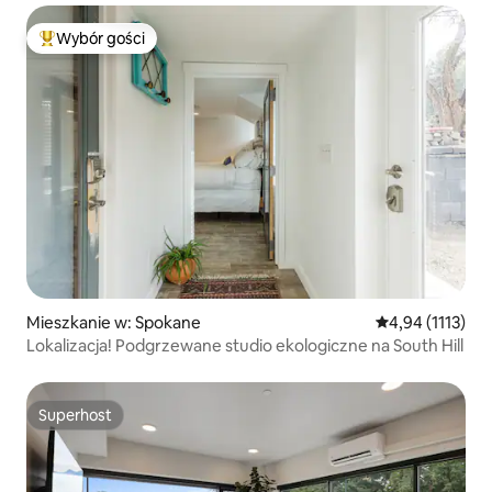
Wybór gości
Najpopularniejsze z kategorii Wybór gości
Mieszkanie w: Spokane
Średnia ocena: 4
4,94 (1113)
Lokalizacja! Podgrzewane studio ekologiczne na South Hill
Superhost
Superhost