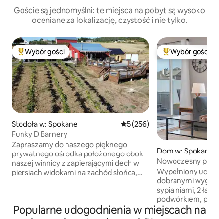
Goście są jednomyślni: te miejsca na pobyt są wysoko
oceniane za lokalizację, czystość i nie tylko.
Wybór gości
Wybór gości
Najpopularniejsze z kategorii Wybór gości
Najpopularniejsze
Stodoła w: Spokane
Średnia ocena: 5 na 5, liczba 
5 (256)
Funky D Barnery
Zapraszamy do naszego pięknego
Dom w: Spokane
prywatnego ośrodka położonego obok
Nowoczesny prze
naszej winnicy z zapierającymi dech w
z jacuzzi i palenis
Wypełniony udogod
piersiach widokami na zachód słońca,
dobranymi wygoda
gdzie można wypić kieliszek wina
sypialniami, 2 ła
podczas kąpieli w jacuzzi lub skorzystać
podwórkiem, patio
z norweskiej sauny cedrowej na
Popularne udogodnienia w miejscach na
hydromasażem i p
świeżym powietrzu i zanurzyć się w
pewnością zachwy
basenie. Następnie wróć do środka, zwiń