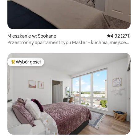
Mieszkanie w: Spokane
Średnia ocena: 
4,92 (271)
Przestronny apartament typu Master - kuchnia, miejsce
do pracy i nie tylko!
Wybór gości
Najpopularniejsze z kategorii Wybór gości