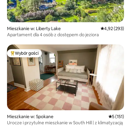
Mieszkanie w: Liberty Lake
Średnia ocena: 
4,92 (293)
Apartament dla 4 osób z dostępem do jeziora
Wybór gości
Najpopularniejsze z kategorii Wybór gości
Mieszkanie w: Spokane
Średnia ocen
5 (151)
Urocze i przytulne mieszkanie w South Hill | z klimatyzacją