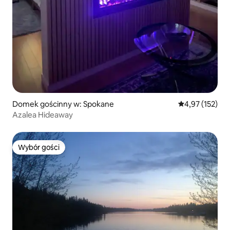
Domek gościnny w: Spokane
Średnia ocena: 
4,97 (152)
Azalea Hideaway
Wybór gości
Wybór gości