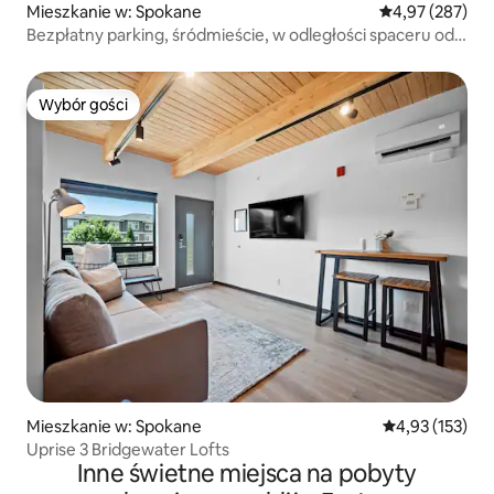
Mieszkanie w: Spokane
Średnia ocena: 
4,97 (287)
Bezpłatny parking, śródmieście, w odległości spaceru od
centrum kongresowego
Wybór gości
Wybór gości
Mieszkanie w: Spokane
Średnia ocena: 
4,93 (153)
Uprise 3 Bridgewater Lofts
Inne świetne miejsca na pobyty