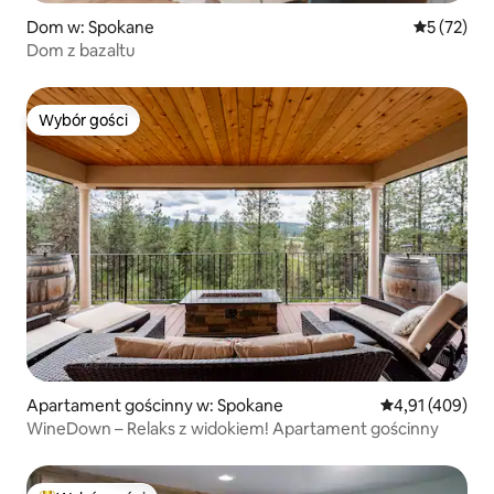
Dom w: Spokane
Średnia oce
5 (72)
Dom z bazaltu
Wybór gości
Wybór gości
Apartament gościnny w: Spokane
Średnia ocena: 
4,91 (409)
WineDown – Relaks z widokiem! Apartament gościnny