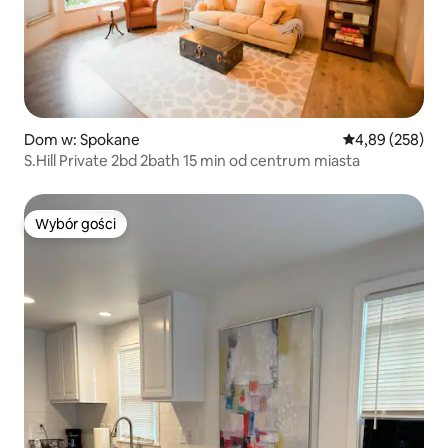
Dom w: Spokane
Średnia ocena: 
4,89 (258)
S.Hill Private 2bd 2bath 15 min od centrum miasta
Wybór gości
Wybór gości