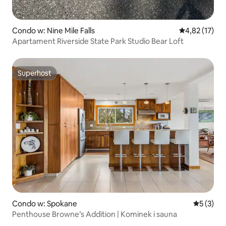
Condo w: Nine Mile Falls
Średnia ocena:
4,82 (17)
Apartament Riverside State Park Studio Bear Loft
Superhost
Superhost
Condo w: Spokane
Średnia oc
5 (3)
Penthouse Browne’s Addition | Kominek i sauna