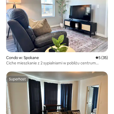
Condo w: Spokane
Średnia oce
5 (35)
Ciche mieszkanie z 2 sypialniami w pobliżu centrum
miasta
Superhost
Superhost