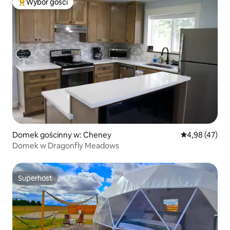
Wybór gości
Najpopularniejsze z kategorii Wybór gości
Domek gościnny w: Cheney
Średnia ocena:
4,98 (47)
Domek w Dragonfly Meadows
Superhost
Superhost