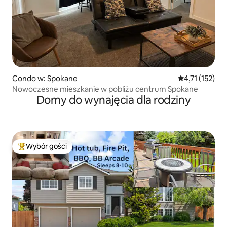
Condo w: Spokane
Średnia ocena: 
4,71 (152)
Nowoczesne mieszkanie w pobliżu centrum Spokane
Domy do wynajęcia dla rodziny
Wybór gości
Najpopularniejsze z kategorii Wybór gości