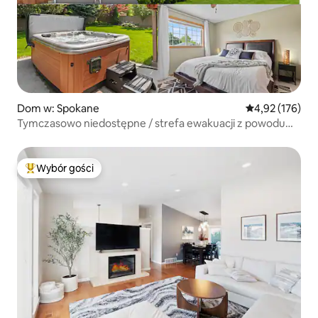
Dom w: Spokane
Średnia ocena: 
4,92 (176)
Tymczasowo niedostępne / strefa ewakuacji z powodu
pożaru 3
Wybór gości
Najpopularniejsze z kategorii Wybór gości