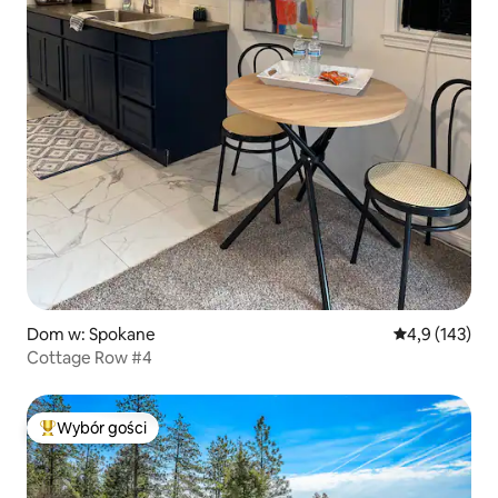
Dom w: Spokane
Średnia ocena:
4,9 (143)
Cottage Row #4
Wybór gości
Najpopularniejsze z kategorii Wybór gości