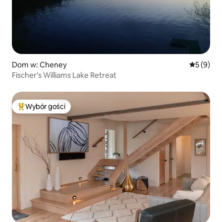
Dom w: Cheney
Średnia oc
5 (9)
Fischer's Williams Lake Retreat
Wybór gości
Najpopularniejsze z kategorii Wybór gości