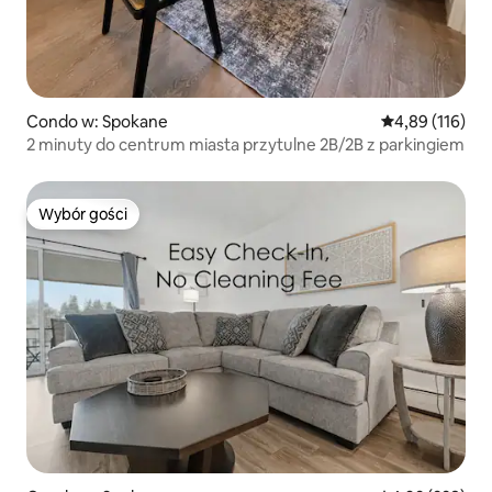
Condo w: Spokane
Średnia ocena: 
4,89 (116)
2 minuty do centrum miasta przytulne 2B/2B z parkingiem
Wybór gości
Wybór gości