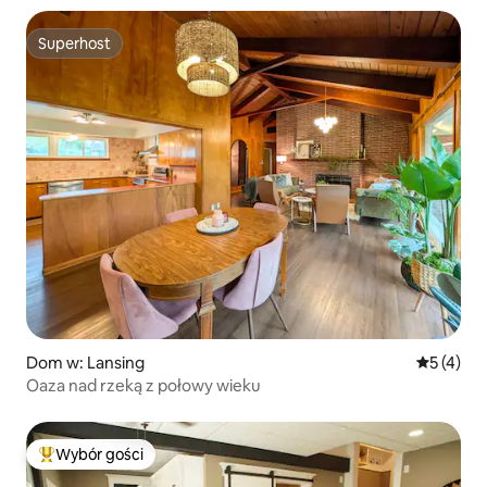
Superhost
Superhost
Dom w: Lansing
Średnia oc
5 (4)
Oaza nad rzeką z połowy wieku
Wybór gości
Najpopularniejsze z kategorii Wybór gości