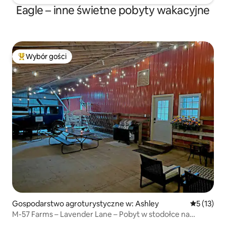
Eagle – inne świetne pobyty wakacyjne
Wybór gości
Najpopularniejsze z kategorii Wybór gości
Gospodarstwo agroturystyczne w: Ashley
Średnia oce
5 (13)
M-57 Farms – Lavender Lane – Pobyt w stodołce na
farmie!