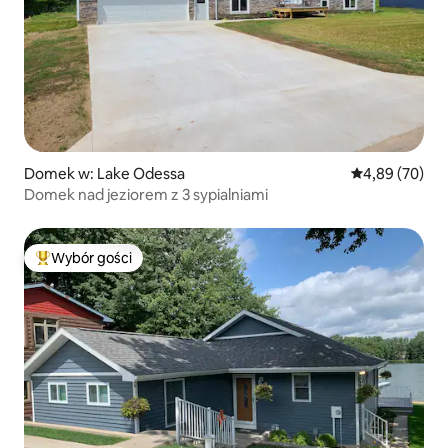
Domek w: Lake Odessa
Średnia ocena:
4,89 (70)
Domek nad jeziorem z 3 sypialniami
Wybór gości
Najpopularniejsze z kategorii Wybór gości