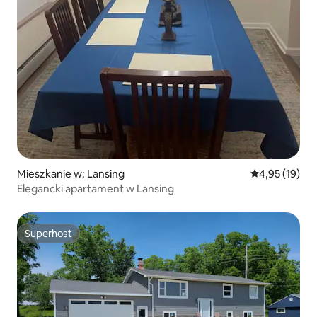
Mieszkanie w: Lansing
Średnia ocena:
4,95 (19)
Elegancki apartament w Lansing
Superhost
Superhost