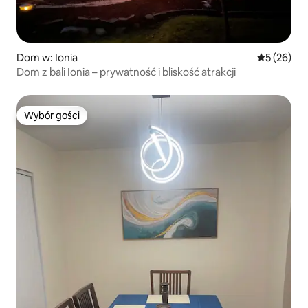
Dom w: Ionia
Średnia oce
5 (26)
Dom z bali Ionia – prywatność i bliskość atrakcji
Wybór gości
Wybór gości