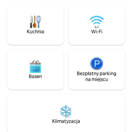
i wygody. Wykończona piwnica zawiera
który może pomieścić maksymalnie 2
wiele dodatków! Niezależnie od tego,
osoby dorosłe i 1 miejsce parkingowe,
czy jesteś tu sł
chyba że uzyskano uprzednią zgodę.
wypad, czy na ro
Wszelkie imprezy towarzyskie lub
ten dom ma wszys
wszelkiego rodzaju imprezy są
potrzebujesz do 
Kuchnia
Wi-Fi
zabronione. Przy rezerwacji oczekuje się
i niezapomnianego pob
ważnego dokumentu tożsamości ze
organizowanie imp
zdjęciem
jest niedozwolone
Bezpłatny parking
Basen
na miejscu
Klimatyzacja