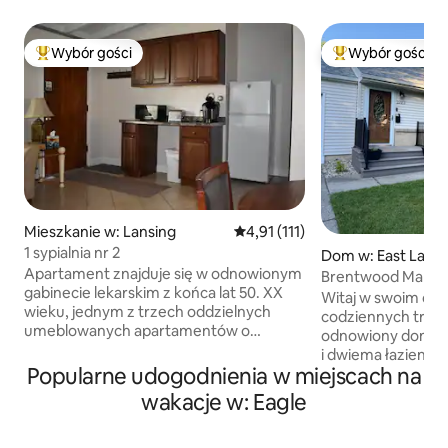
Wybór gości
Wybór gości
Najpopularniejsze z kategorii Wybór gości
Najpopularniejsze
Mieszkanie w: Lansing
Średnia ocena: 4,91 na 5, liczba 
4,91 (111)
1 sypialnia nr 2
Dom w: East Lansi
Apartament znajduje się w odnowionym
Brentwood Manor 
gabinecie lekarskim z końca lat 50. XX
i spokojne)
Witaj w swoim dom
wieku, jednym z trzech oddzielnych
codziennych trosk
umeblowanych apartamentów o
odnowiony dom z 
powierzchni 420 stóp kwadratowych,
i dwiema łazienkam
apartament z 1 sypialnią w ładnej okolicy
Popularne udogodnienia w miejscach na
czysty, stylowy i 
Lansing, 5 minut jazdy od centrum
o wygodzie. Położ
wakacje w: Eagle
miasta i 7 minut do MSU. W odległości
okolicy, zaledwie 
spaceru od Quality Dairy. Jest to
zapewni Ci idealne
przyjazny, niepalący, cichy kompleks,