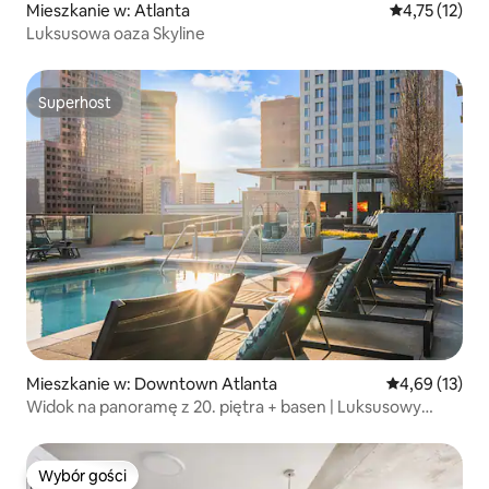
Mieszkanie w: Atlanta
Średnia ocena:
4,75 (12)
Luksusowa oaza Skyline
Superhost
Superhost
Mieszkanie w: Downtown Atlanta
Średnia ocena:
4,69 (13)
Widok na panoramę z 20. piętra + basen | Luksusowy
apartament z 1 sypialnią
Wybór gości
Wybór gości