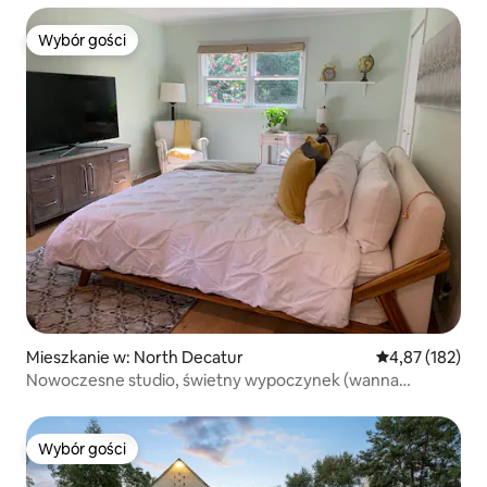
Wybór gości
Wybór gości
Mieszkanie w: North Decatur
Średnia ocena: 
4,87 (182)
Nowoczesne studio, świetny wypoczynek (wanna
z jacuzzi!)
Wybór gości
Wybór gości