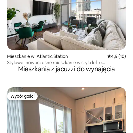
Mieszkanie w: Atlantic Station
Średnia ocena
4,9 (10)
Stylowe, nowoczesne mieszkanie w stylu loftu
Mieszkania z jacuzzi do wynajęcia
z 2 sypialniami w Midtown
Wybór gości
Wybór gości