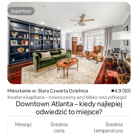
Superhost
Superhost
Mieszkanie w: Stara Czwarta Dzielnica
Średnia ocena
4,9 (50)
Kwatera kapitana – nowoczesny azyl blisko wszystkiego!
Downtown Atlanta – kiedy najlepiej
odwiedzić to miejsce?
Miesiąc
Średnia
Średnia
cena
temperatura