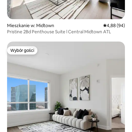
Mieszkanie w: Midtown
Średnia ocena:
4,88 (94)
Pristine 2Bd Penthouse Suite l Central Midtown ATL
Wybór gości
Wybór gości