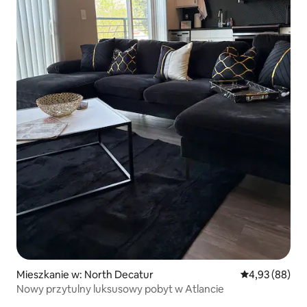
Mieszkanie w: North Decatur
Średnia ocena:
4,93 (88)
Nowy przytulny luksusowy pobyt w Atlancie