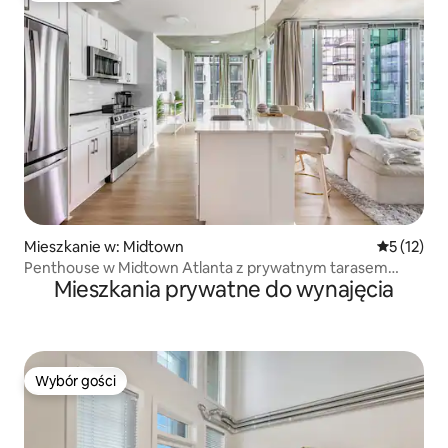
Mieszkanie w: Midtown
Średnia oce
5 (12)
Penthouse w Midtown Atlanta z prywatnym tarasem
Mieszkania prywatne do wynajęcia
i widokami
Wybór gości
Wybór gości