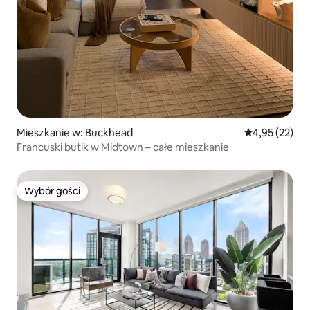
Mieszkanie w: Buckhead
Średnia ocena:
4,95 (22)
Francuski butik w Midtown – całe mieszkanie
Wybór gości
Wybór gości