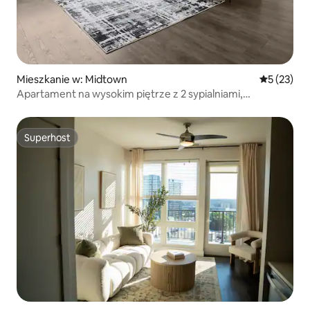
Mieszkanie w: Midtown
Średnia oce
5 (23)
Apartament na wysokim piętrze z 2 sypialniami,
2 łazienkami, widokiem na panoramę miasta i balkonem
Superhost
Superhost