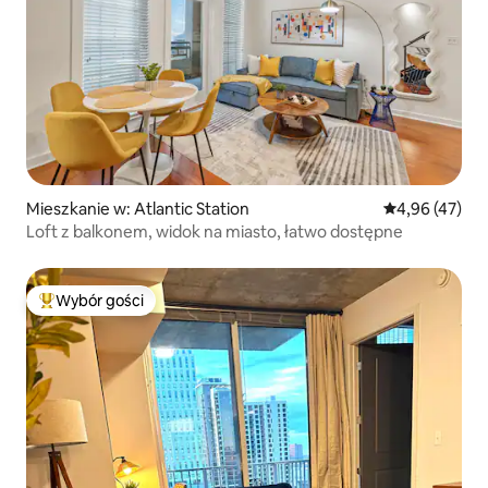
Mieszkanie w: Atlantic Station
Średnia ocena:
4,96 (47)
Loft z balkonem, widok na miasto, łatwo dostępne
Wybór gości
Najpopularniejsze z kategorii Wybór gości