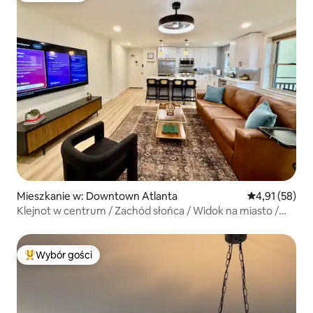
Mieszkanie w: Downtown Atlanta
Średnia ocena:
4,91 (58)
Klejnot w centrum / Zachód słońca / Widok na miasto /
Odnowiony / 23. piętro
Wybór gości
Najpopularniejsze z kategorii Wybór gości