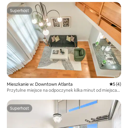
Superhost
Superhost
Mieszkanie w: Downtown Atlanta
Średnia oc
5 (4)
Przytulne miejsce na odpoczynek kilka minut od miejsca
rozgrywania Mistrzostw Świata FIFA
Superhost
Superhost