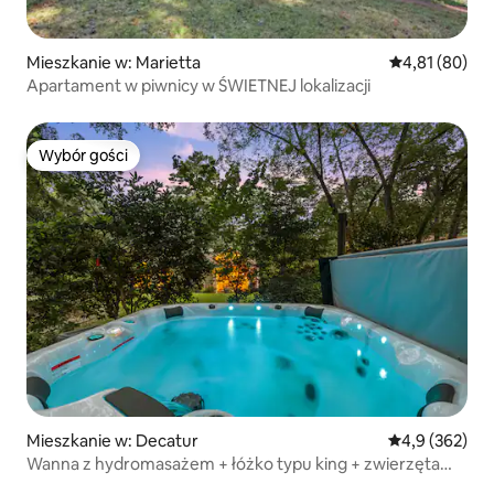
Mieszkanie w: Marietta
Średnia ocena:
4,81 (80)
Apartament w piwnicy w ŚWIETNEJ lokalizacji
Wybór gości
Wybór gości
Mieszkanie w: Decatur
Średnia ocena:
4,9 (362)
Wanna z hydromasażem + łóżko typu king + zwierzęta
akceptowane