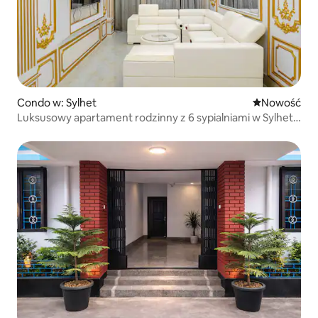
Condo w: Sylhet
Nowe miejsc
Nowość
Luksusowy apartament rodzinny z 6 sypialniami w Sylhet
z parkingiem