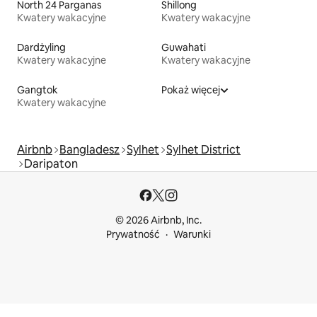
North 24 Parganas
Shillong
Kwatery wakacyjne
Kwatery wakacyjne
Dardżyling
Guwahati
Kwatery wakacyjne
Kwatery wakacyjne
Gangtok
Pokaż więcej
Kwatery wakacyjne
Airbnb
Bangladesz
Sylhet
Sylhet District
Daripaton
© 2026 Airbnb, Inc.
Prywatność
Warunki