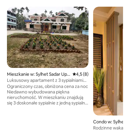
Mieszkanie w: Sylhet Sadar Upa
Średnia ocena: 4,5 na 5, liczb
4,5 (8)
zila
Luksusowy apartament z 3 sypialniami
w Sylhet
Ograniczony czas, obniżona cena za noc
Niedawno wybudowana piękna
nieruchomość. W mieszkaniu znajdują
się 3 doskonałe sypialnie z jedną sypialnią
z klimatyzacją i wentylatorami
sufitowymi. Znajduje się tu duża jadalnia i
sala recepcyjna z klimatyzacją. Znajduje
Condo w: Sylhet
się tu również kuchnia i 2 łazienki, a
Rodzinne wakacyj