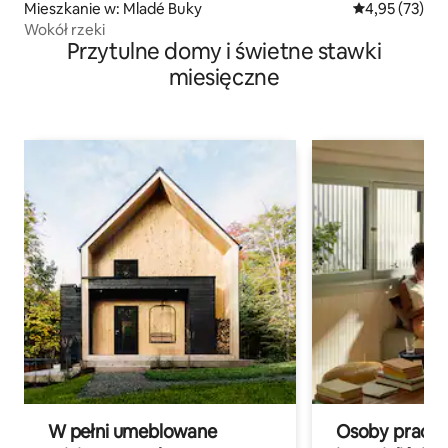
Mieszkanie w: Mladé Buky
Średnia ocena:
4,95 (73)
Wokół rzeki
Przytulne domy i świetne stawki
miesięczne
W pełni umeblowane
Osoby pracują