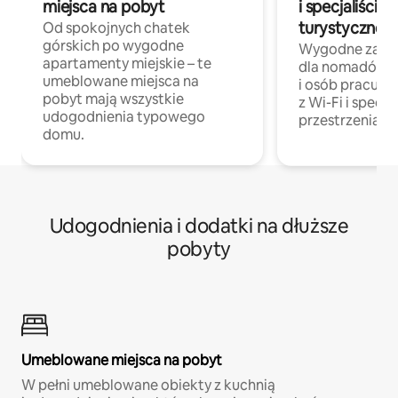
miejsca na pobyt
i specjaliści z
turystycznej
Od spokojnych chatek
górskich po wygodne
Wygodne zakw
apartamenty miejskie – te
dla nomadów 
umeblowane miejsca na
i osób pracując
pobyt mają wszystkie
z Wi-Fi i specja
udogodnienia typowego
przestrzenią do
domu.
Udogodnienia i dodatki na dłuższe
pobyty
Umeblowane miejsca na pobyt
W pełni umeblowane obiekty z kuchnią