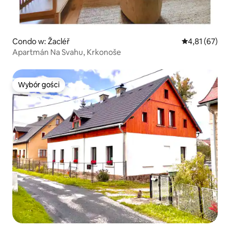
Condo w: Žacléř
Średnia ocena:
4,81 (67)
Apartmán Na Svahu, Krkonoše
Wybór gości
Wybór gości