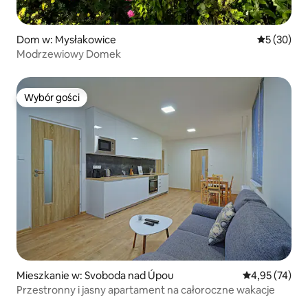
Dom w: Mysłakowice
Średnia oce
5 (30)
Modrzewiowy Domek
Wybór gości
Wybór gości
Mieszkanie w: Svoboda nad Úpou
Średnia ocena:
4,95 (74)
Przestronny i jasny apartament na całoroczne wakacje