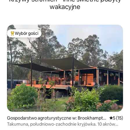
wakacyjne
Wybór gości
Najpopularniejsze z kategorii Wybór gości
Gospodarstwo agroturystyczne w: Brookhampto
Średnia oce
5 (15)
n
Takumuna, południowo-zachodnie kryjówka. 10 akrów
błogości!