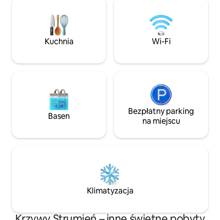
powolne tempo regionu winiarskiego
miasta, rzeki, sp
Margaret River. Zanurz się w przyrodzie,
i wybrzeża. Explorer's Rest, obecny na
obserwując nasze kultowe bydło rasy
liście Urban List od 
Highland pasące się tuż za oknem,
doceniany za atm
wznosząć toast za wieczór, podziwiając
Kuchnia
Wi-Fi
jaką zapewnia. Teraz z własną,
legendarne zachody słońca, i ciesz się
odosobnioną sauną
niezrównanymi widokami na dolinę.
kąpielową na świ
wyłączny użytek.
Bezpłatny parking
Basen
na miejscu
Klimatyzacja
Krzywy Strumień – inne świetne pobyty