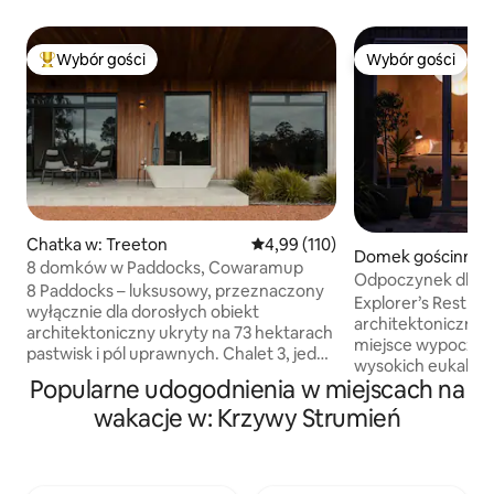
Wybór gości
Wybór gości
Najpopularniejsze z kategorii Wybór gości
Wybór gości
Chatka w: Treeton
Średnia ocena: 4,99 na 5, liczba 
4,99 (110)
Domek gościnny w
8 domków w Paddocks, Cowaramup
et River
Odpoczynek dla o
8 Paddocks – luksusowy, przeznaczony
w pobliżu miasta i 
Explorer’s Rest to
wyłącznie dla dorosłych obiekt
architektonicznie
architektoniczny ukryty na 73 hektarach
miejsce wypoczyn
pastwisk i pól uprawnych. Chalet 3, jeden
wysokich eukalip
z zaledwie czterech odosobnionych
Popularne udogodnienia w miejscach na
Zaprojektowany z 
domków w naszym rozległym
które pozwalają s
wakacje w: Krzywy Strumień
posiadłości w pobliżu Cowaramup,
i odpocząć, oferu
oferuje kameralny wypoczynek z dala od
sanktuarium, w k
codzienności. Został specjalnie
design, natura i s
zaprojektowany, aby celebrować
się w jedno – zale