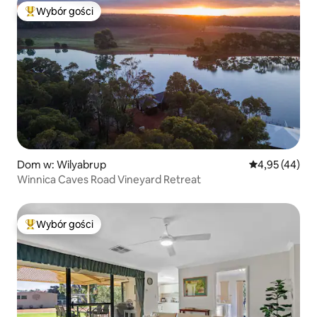
Wybór gości
Najpopularniejsze z kategorii Wybór gości
Dom w: Wilyabrup
Średnia ocena:
4,95 (44)
Winnica Caves Road Vineyard Retreat
Wybór gości
Najpopularniejsze z kategorii Wybór gości