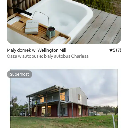
Mały domek w: Wellington Mill
Średnia oc
5 (7)
Oaza w autobusie: biały autobus Charlesa
Superhost
Superhost