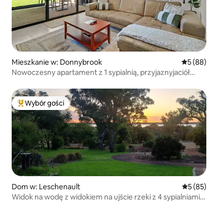
Mieszkanie w: Donnybrook
Średnia oce
5 (88)
Nowoczesny apartament z 1 sypialnią, przyjaznyjaciół
zwierząt, parking
Wybór gości
Najpopularniejsze z kategorii Wybór gości
Dom w: Leschenault
Średnia oce
5 (85)
Widok na wodę z widokiem na ujście rzeki z 4 sypialniami i
basenem