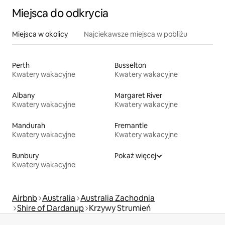
Miejsca do odkrycia
Miejsca w okolicy
Najciekawsze miejsca w pobliżu
Perth
Busselton
Kwatery wakacyjne
Kwatery wakacyjne
Albany
Margaret River
Kwatery wakacyjne
Kwatery wakacyjne
Mandurah
Fremantle
Kwatery wakacyjne
Kwatery wakacyjne
Bunbury
Pokaż więcej
Kwatery wakacyjne
Airbnb
Australia
Australia Zachodnia
Shire of Dardanup
Krzywy Strumień