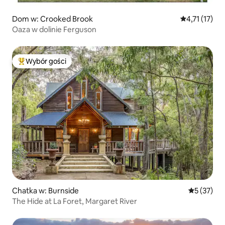
Dom w: Crooked Brook
Średnia ocena
4,71 (17)
Oaza w dolinie Ferguson
Wybór gości
Najpopularniejsze z kategorii Wybór gości
Chatka w: Burnside
Średnia oce
5 (37)
The Hide at La Foret, Margaret River