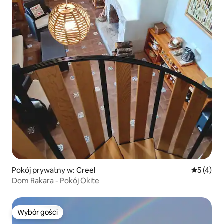
Pokój prywatny w: Creel
Średnia oc
5 (4)
Dom Rakara - Pokój Okite
Wybór gości
Wybór gości