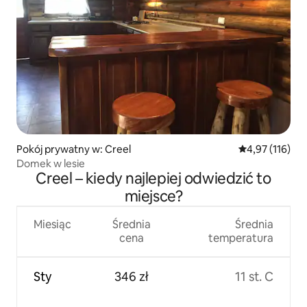
Pokój prywatny w: Creel
Średnia ocena: 
4,97 (116)
Domek w lesie
Creel – kiedy najlepiej odwiedzić to
miejsce?
Miesiąc
Średnia
Średnia
cena
temperatura
Sty
346 zł
11 st. C