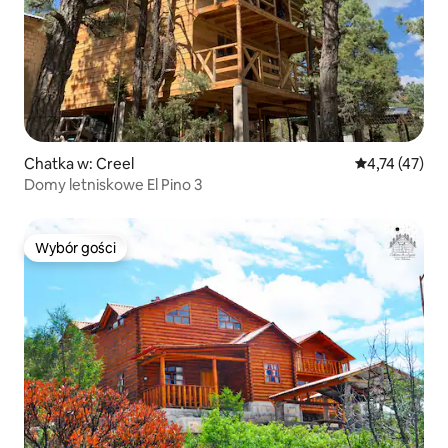
Chatka w: Creel
Średnia ocena:
4,74 (47)
Domy letniskowe El Pino 3
Wybór gości
Wybór gości