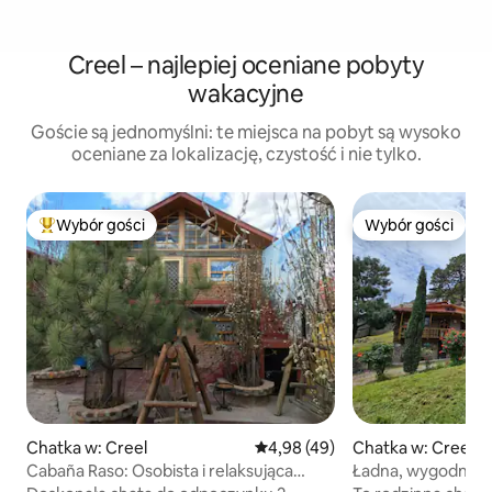
Creel – najlepiej oceniane pobyty
wakacyjne
Goście są jednomyślni: te miejsca na pobyt są wysoko
oceniane za lokalizację, czystość i nie tylko.
Wybór gości
Wybór gości
Najpopularniejsze z kategorii Wybór gości
Wybór gości
Chatka w: Creel
Średnia ocena: 4,98 na 5, liczba
4,98 (49)
Chatka w: Creel
Cabaña Raso: Osobista i relaksująca
Ładna, wygodna i 
przestrzeń!