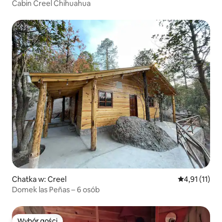
Cabin Creel Chihuahua
Chatka w: Creel
Średnia ocena
4,91 (11)
Domek las Peñas – 6 osób
Wybór gości