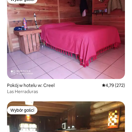
Wybór gości
Pokój w hotelu w: Creel
Średnia ocena: 
4,79 (272)
Las Herraduras
Wybór gości
Wybór gości