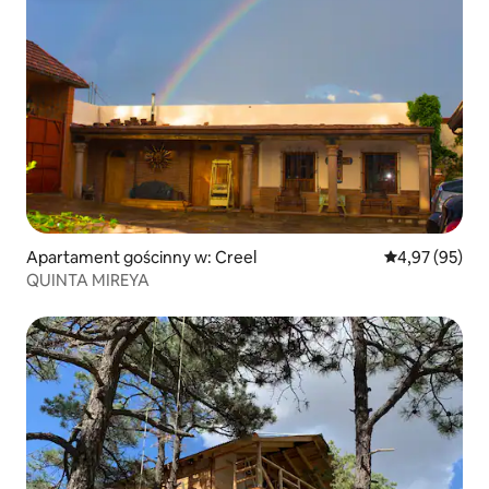
Apartament gościnny w: Creel
Średnia ocena:
4,97 (95)
QUINTA MIREYA