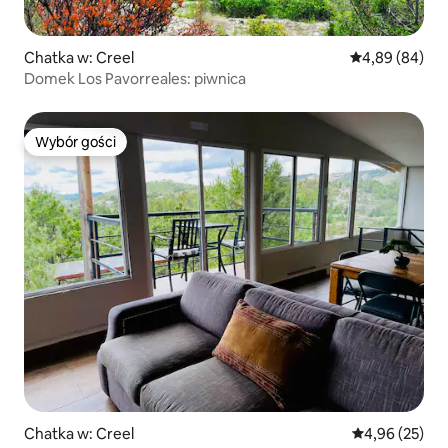
Chatka w: Creel
Średnia ocena:
4,89 (84)
Domek Los Pavorreales: piwnica
Wybór gości
Wybór gości
Chatka w: Creel
Średnia ocena:
4,96 (25)