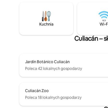
Chapulte
w pełni w
calowy t
i nagłośni
i styl w 
Kuchnia
Wi-F
queen siz
rozkładan
Culiacán – 
Jardín Botánico Culiacán
Poleca 42 lokalnych gospodarzy
Culiacán Zoo
Poleca 18 lokalnych gospodarzy