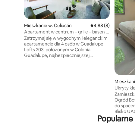
Mieszkanie w: Culiacán
Średnia ocena: 4,88 na
4,88 (8)
Apartament w centrum – grille – basen –
minibar
Zatrzymaj się w wygodnym i eleganckim
apartamencie dla 4 osób w Guadalupe
Lofts 203, położonym w Colonia
Guadalupe, najbezpieczniejszej
i najcichszej dzielnicy Culiacán,
z wszystkimi niezbędnymi
udogodnieniami. Basen oferuje
atmosferę zaprojektowaną tak, aby
Mieszkani
osiągnąć absolutny spokój. Korzystaj
Ukryty kl
z luksusowego minibaru, aby w pełni
Zamieszka
wykorzystać swoją przestrzeń
Ogród Bot
towarzyską i roboczą, a także z grillów na
do spacer
świeżym powietrzu, które idealnie nadają
Blisko UAS
się do organizowania miłych spotkań
Popularne 
takich jak
z rodziną i przyjaciółmi. 2 minuty od
od Forum.
La Lomita, centralna lokalizacja
w kultow
z ponad 40