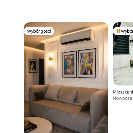
Wybór gości
Wybór
Wybór gości
Najpopul
Mieszkani
Nowoczes