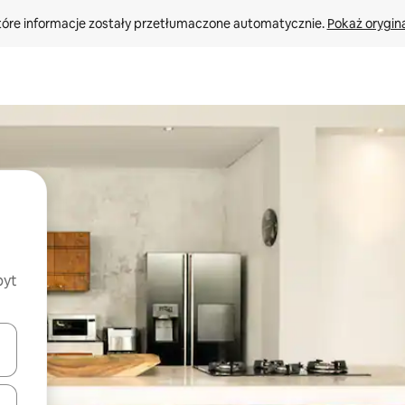
tóre informacje zostały przetłumaczone automatycznie. 
Pokaż orygina
byt
o nich za pomocą klawiszy strzałek w górę i w dół lub przeglądać j