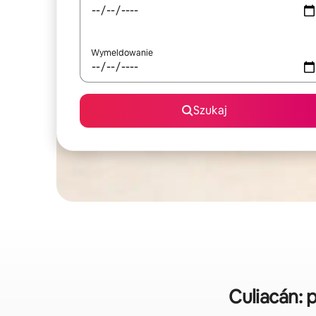
Wymeldowanie
Szukaj
Culiacán: