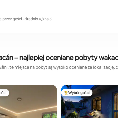
przez gości – średnio 4,8 na 5.
acán – najlepiej oceniane pobyty waka
lni: te miejsca na pobyt są wysoko oceniane za lokalizację, cz
ości
Wybór gości
ości
Najpopularniejsze z kategorii 