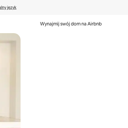
lny język
Wynajmij swój dom na Airbnb
e za pomocą gestów dotykowych lub przesuwania.