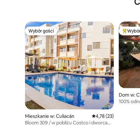
C
Wybór gości
Wybór
Wybór gości
Najpopul
Dom w: C
100% odno
Mieszkanie w: Culiacán
Średnia ocena: 4,78 na 
4,78 (23)
Bloom 309 / w pobliżu Costco i dworca
autobusowego