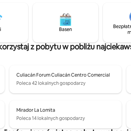
pec. Nowoczesne mieszkanie,
yposażona kuchnia Smeg, 65-
elewizor Samsung Frame
enie Bose. Komfort, lokalizacja
Bezpłat
jednym miejscu. Jedno łóżko typu
i
Basen
m
e marki Pottery Barn i jedna
a sofa.
skorzystaj z pobytu w pobliżu najciekaw
Culiacán Forum Culiacán Centro Comercial
Poleca 42 lokalnych gospodarzy
Mirador La Lomita
Poleca 14 lokalnych gospodarzy