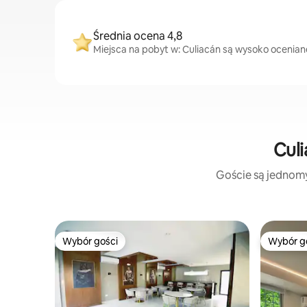
Średnia ocena 4,8
Miejsca na pobyt w: Culiacán są wysoko oceniane 
Culi
Goście są jednomyś
Wybór gości
Wybór g
Wybór gości
Wybór g