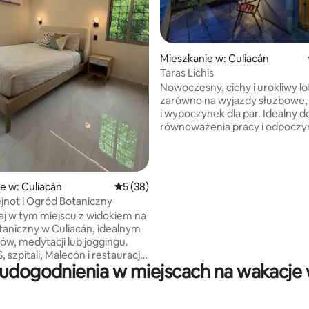
 5, liczba recenzji: 8
Mieszkanie w: Culiacán
Taras Lichis
Nowoczesny, cichy i urokliwy lof
zarówno na wyjazdy służbowe, 
i wypoczynek dla par. Idealny d
równoważenia pracy i odpoczyn
jasnemu wnętrzu, naturalnym 
i bardzo wygodnemu łóżku, kt
zachęca do odłączenia się od ś
Jego przestrzenie emanują sp
e w: Culiacán
Średnia ocena: 5 na 5, liczba recenzji: 38
5 (38)
i skupieniem. Prywatny taras to
ejnot i Ogród Botaniczny
prawdziwa perełka: idealne mie
j w tym miejscu z widokiem na
kawę na świeżym powietrzu, re
aniczny w Culiacán, idealnym
dniu spędzonym na zwiedzaniu
ów, medytacji lub joggingu.
podziwianie zachodu słońca. To
, szpitali, Malecón i restauracji,
które łączy w sobie komfort, 
udogodnienia w miejscach na wakacje 
 Café Miró i Villa Unión. 5 minut
i wyjątkowe wrażenia.
 Prawdziwy ukryty skarb
ym, rustykalnym budynku
-letnią historią w dzielnicy