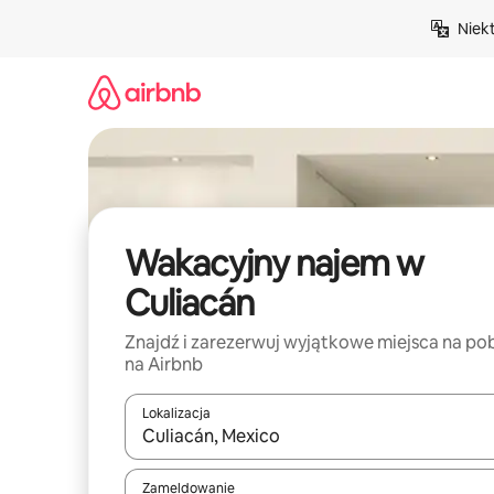
Przejdź
Niek
do
treści
Wakacyjny najem w
Culiacán
Znajdź i zarezerwuj wyjątkowe miejsca na po
na Airbnb
Lokalizacja
Gdy wyniki będą dostępne, możesz poruszać się p
Zameldowanie