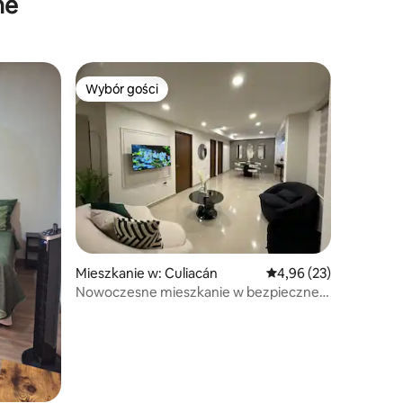
ne
Wybór gości
Wybór gości
Mieszkanie w: Culiacán
Średnia ocena: 4,96 na 
4,96 (23)
Nowoczesne mieszkanie w bezpiecznej i
centralnej okolicy