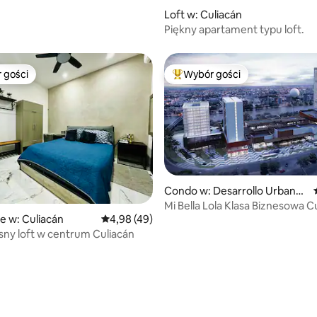
Loft w: Culiacán
Piękny apartament typu loft.
 gości
Wybór gości
arniejsze z kategorii Wybór gości
Najpopularniejsze z kategorii 
Condo w: Desarrollo Urbano
Tres Ríos
Mi Bella Lola Klasa Biznesowa C
e w: Culiacán
Średnia ocena: 4,98 na 5, liczba recenzji: 49
4,98 (49)
ny loft w centrum Culiacán