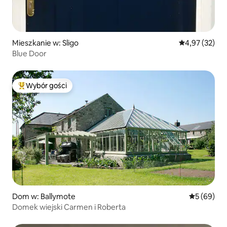
Mieszkanie w: Sligo
Średnia ocena:
4,97 (32)
Blue Door
Wybór gości
Najpopularniejsze z kategorii Wybór gości
Dom w: Ballymote
Średnia oce
5 (69)
Domek wiejski Carmen i Roberta