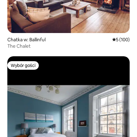
Chatka w: Ballinful
Średnia ocen
5 (100)
The Chalet
Wybór gości
Wybór gości