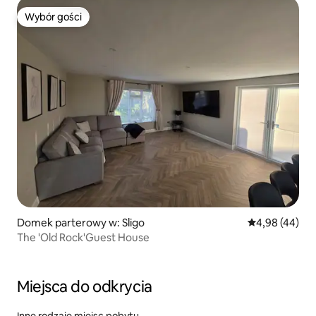
Wybór gości
Wybór gości
Domek parterowy w: Sligo
Średnia ocena:
4,98 (44)
The 'Old Rock'Guest House
Miejsca do odkrycia
Inne rodzaje miejsc pobytu