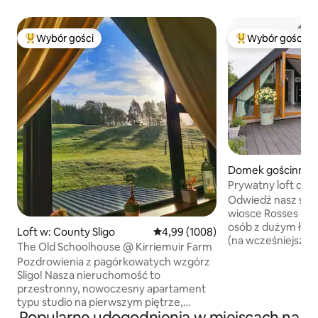
Wybór gości
Wybór gości
Najpopularniejsze z kategorii Wybór gości
Najpopularniejsze
Domek gościnny w
Point
Prywatny loft dla
wejściem
Odwiedź nasz styl
wiosce Rosses Poi
osób z dużym łóżk
Loft w: County Sligo
Średnia ocena: 4,99 na 5, liczba re
4,99 (1008)
(na wcześniejszą
The Old Schoolhouse @ Kirriemuir Farm
przekształcić w 2
Pozdrowienia z pagórkowatych wzgórz
łóżka) i łazienką.
Sligo! Nasza nieruchomość to
kuchenny/przestrz
przestronny, nowoczesny apartament
otwiera się na Twó
typu studio na pierwszym piętrze,
zaledwie 5 minut 
Popularne udogodnienia w miejscach na
sąsiadujący z naszym domem