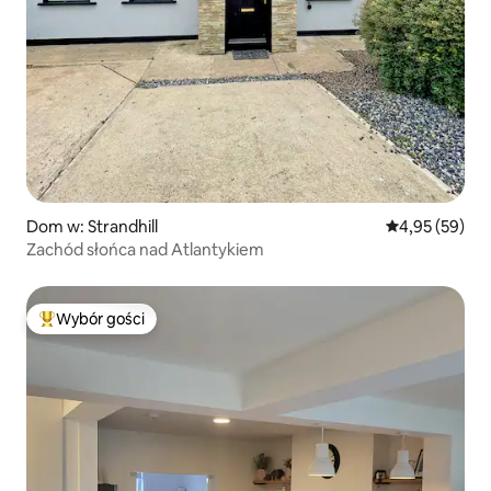
Dom w: Strandhill
Średnia ocena:
4,95 (59)
Zachód słońca nad Atlantykiem
Wybór gości
Najpopularniejsze z kategorii Wybór gości