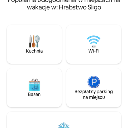
sklepu, pubów i re
rodzinnym. Jest w pełni umeblowane
wakacje w: Hrabstwo Sligo
wszystko, czego p
zgodnie z wysokim standardem i
wyciągnięcie ręki.
wyposażone we wszystkie nowoczesne
golfowe i pobliski
udogodnienia. Jasne i przewiewne z
zarówno miłośników
pięknym widokiem na dojrzały las
żeglarstwa lub po 
liściasty, położone jest na działającej
spaceru na plaży
farmie owiec. Znajduje się w odległości
10 minut jazdy od Sligo Town, 3 minut od
Castledargan Hotel and Golf Course i 5
Kuchnia
Wi-Fi
minut od Markree Castle, z łatwym
dostępem do górskich i leśnych
spacerów oraz światowej sławy plaż.
Bezpłatny parking
Basen
na miejscu