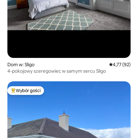
Dom w: Sligo
Średnia ocena:
4,77 (92)
4-pokojowy szeregowiec w samym sercu Sligo
Wybór gości
Najpopularniejsze z kategorii Wybór gości