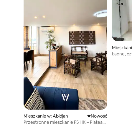
Mieszkan
Ładne, cz
Mieszkanie w: Abidjan
Nowe miejsce pobytu
Nowość
Przestronne mieszkanie F5 HK – Plateau
Côte d'Ivoire