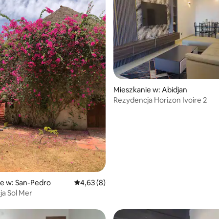
Mieszkanie w: Abidjan
Rezydencja Horizon Ivoire 2
e w: San-Pedro
Średnia ocena: 4,63 na 5, liczba recenzji: 8
4,63 (8)
a Sol Mer