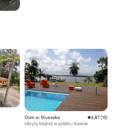
Dom w: Etuessika
Średnia ocena: 4,87 na 
4,87 (15)
Ukryty klejnot w pobliżu Assinie