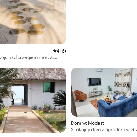
Średnia ocena: 4 na 5, liczba recenzji: 6
4 (6)
koju nad brzegiem morza:
assam
Dom w: Modest
Spokojny dom z ogrodem w Gr
Bassam