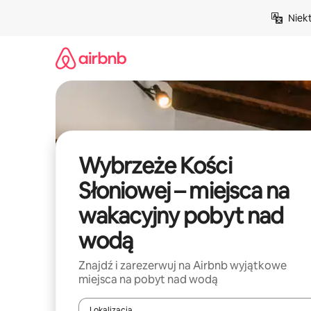
Przejdź
Niek
do
treści
Wybrzeże Kości
Słoniowej – miejsca na
wakacyjny pobyt nad
wodą
Znajdź i zarezerwuj na Airbnb wyjątkowe
miejsca na pobyt nad wodą
Lokalizacja