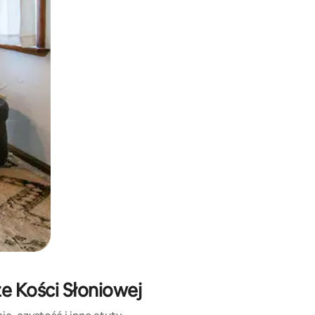
e za pomocą gestów dotykowych lub przesuwania.
e Kości Słoniowej