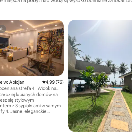
te miejsca na pobyt nad wodą są wysoko oceniane za lokalizację
st
st
e w: Abidjan
Średnia ocena: 4,99 na 5, liczba recenzji: 76
4,99 (76)
oceniana strefa 4 | Widok na
 5, liczba recenzji: 9
Codzienne sprzątanie
bardziej lubianych domów na
ntem z 3 sypialniami w samym
efy 4. Jasne, eleganckie
ne wnętrze wyróżnia się
m wystrojem, delikatnymi
 złotymi akcentami i dziełami