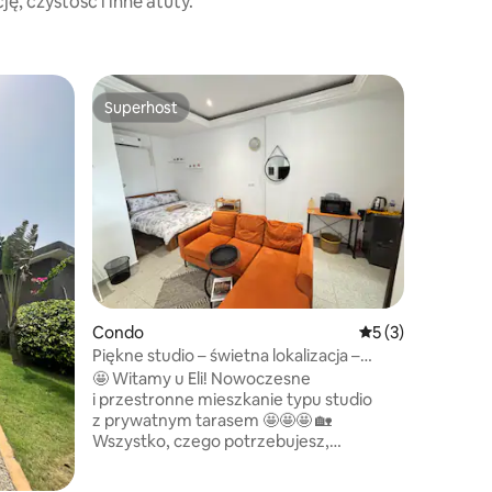
, czystość i inne atuty.
Mieszkan
Superhost
Superho
Superhost
Superho
Fresh Pri
w Cocod
Przestro
stylowe s
Cocody D
poszukiw
drodze do 
funkcjon
stronę” z
szafkami
oknem or
Condo
Średnia ocena: 5 n
5 (3)
salonem/
wyposażo
Piękne studio – świetna lokalizacja –
amerykańskim. Nowocz
komfortowe
🤩 Witamy u Eli! Nowoczesne
mała pralni
i przestronne mieszkanie typu studio
Miłej zab
z prywatnym tarasem 🤩🤩🤩 🏡
Wszystko, czego potrzebujesz,
w jednym miejscu: wygodne łóżko,
prywatna łazienka i pokój dzienny /