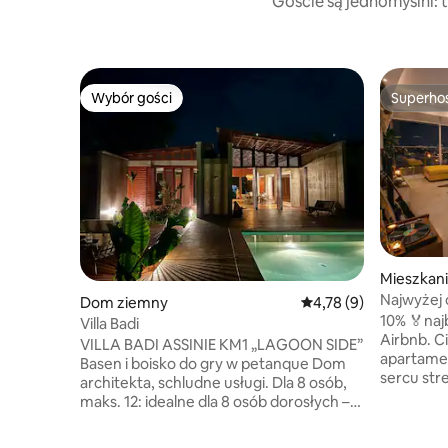
Goście są jednomyślni: 
Wybór gości
Superho
Wybór gości
Superho
Mieszkani
Najwyżej 
Dom ziemny
Średnia ocena: 4,78 na
4,78 (9)
lagunę • 
10% 🏅naj
Villa Badi
Airbnb. Ciesz się stylowym
VILLA BADI ASSINIE KM1 „LAGOON SIDE”
apartame
Basen i boisko do gry w petanque Dom
sercu str
architekta, schludne usługi. Dla 8 osób,
i przytul
maks. 12: idealne dla 8 osób dorosłych –
gustowny
pościel „Comfort” z nakładką na materac
kolorami,
– Bardzo dobrze wyposażona kuchnia +