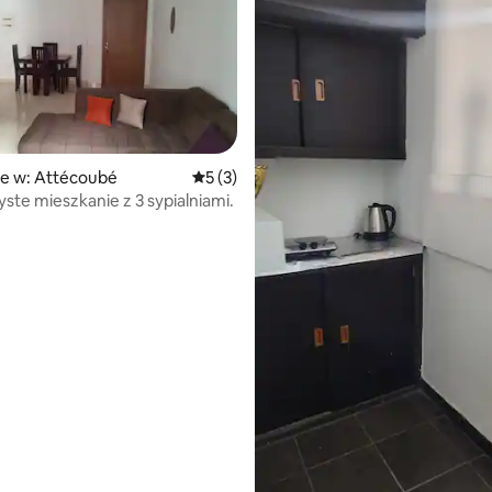
ie w: Attécoubé
Średnia ocena: 5 na 5, liczba recenzji: 3
5 (3)
yste mieszkanie z 3 sypialniami.