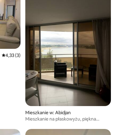
Średnia ocena: 4,33 na 5, liczba recenzji: 3
4,33 (3)
Mieszkanie w: Abidjan
Mieszkanie na płaskowyżu, piękna
rezydencja na brzegu