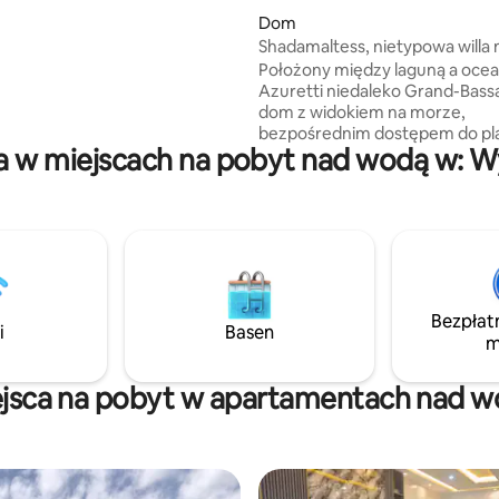
 artystów. Idealne miejsce do
Dom
b pracy zdalnej, z pościelą
Shadamaltess, nietypowa willa
 jakości, w pełni wyposażoną
morzem a laguną.
Położony między laguną a oce
 codziennym sprzątaniem.
Azuretti niedaleko Grand-Bass
wa ochrona zapewnia spokój
dom z widokiem na morze,
czas pobytu w jednej
bezpośrednim dostępem do pla
dziej tętniących życiem dzielnic
 w miejscach na pobyt nad wodą w: W
dużym basenem oferuje rajskie 
.
autentyczne otoczenie. Zaprojektowany
jako przestrzeń życiowa otwar
zewnątrz, składa się z dwóch
niezależnych budynków: częśc
mieszkalnej z salonem, kuchnią 
oraz drugiej części przeznaczo
sypialnie. Ciesz się ponadczasową
Bezpłat
atmosferą w idyllicznym otocze
i
Basen
m
którym wszystko naturalnie za
odpoczynku i relaksu.
jsca na pobyt w apartamentach nad 