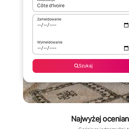
Gdy wyniki będą dostępne, możesz poruszać się p
Zameldowanie
Wymeldowanie
Szukaj
Najwyżej ocenian