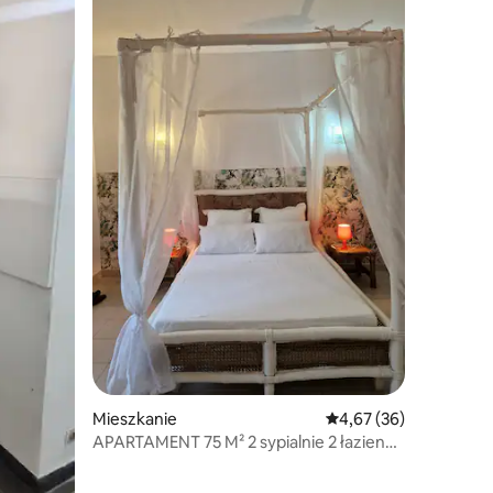
Mieszkanie
Średnia ocena: 4,67 na 
4,67 (36)
APARTAMENT 75 M² 2 sypialnie 2 łazienki
kuchnia