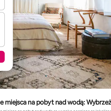
o nich za pomocą klawiszy strzałek w górę i w dół lub przeglądać j
e miejsca na pobyt nad wodą: Wybrzeż