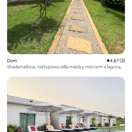
Dom
Średnia ocena
4,67 (3)
Shadamaltess, nietypowa willa między morzem a laguną.