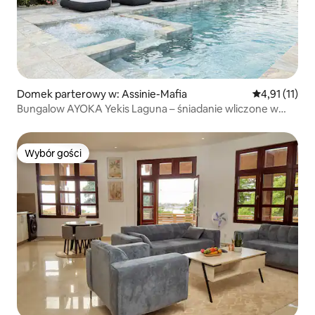
Domek parterowy w: Assinie-Mafia
Średnia ocena
4,91 (11)
Bungalow AYOKA Yekis Laguna – śniadanie wliczone w
cenę
Wybór gości
Wybór gości