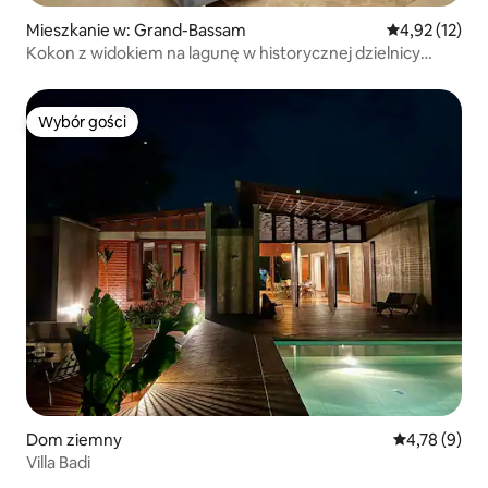
Mieszkanie w: Grand-Bassam
Średnia ocena:
4,92 (12)
Kokon z widokiem na lagunę w historycznej dzielnicy
Quartier France
Wybór gości
Wybór gości
Dom ziemny
Średnia ocena
4,78 (9)
Villa Badi