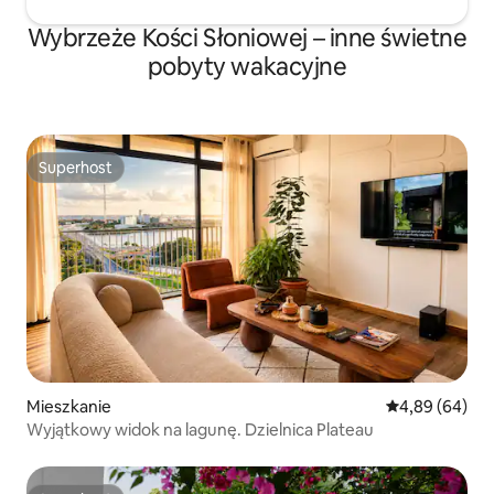
Wybrzeże Kości Słoniowej – inne świetne
pobyty wakacyjne
Superhost
Superhost
Mieszkanie
Średnia ocena:
4,89 (64)
Wyjątkowy widok na lagunę. Dzielnica Plateau