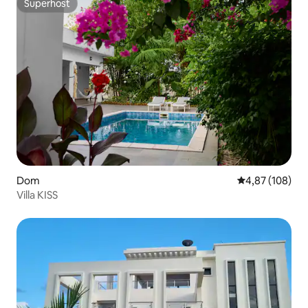
Superhost
Superhost
Dom
Średnia ocena: 
4,87 (108)
Villa KISS