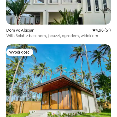
Dom w: Abidjan
Średnia ocena:
4,96 (51)
Willa Bolati z basenem, jacuzzi, ogrodem, widokiem
Wybór gości
Wybór gości