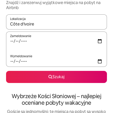
Znajdź i zarezerwuj wyjątkowe miejsca na pobyt na
Airbnb
Lokalizacja
Gdy wyniki będą dostępne, możesz poruszać się po nich za pom
Zameldowanie
Wymeldowanie
Szukaj
Wybrzeże Kości Słoniowej – najlepiej
oceniane pobyty wakacyjne
Goście są jednomyślni: te miejsca na pobyt są wysoko