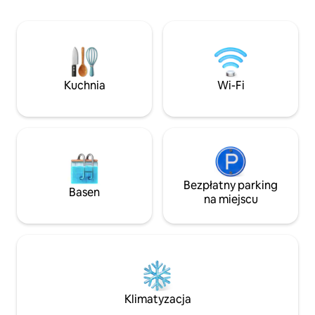
znajduje się 5 mi
dach sprzyjają dostępowi światła,
ambasady Chin i 
wentylacji i harmonii z naturą. Dyskretny
Casino, apteka, pie
i wyrafinowany luksus, zaprojektowany
Z przyjemnością 
jako wciągające i uspokajające miejsce
w naszym eleganc
wypoczynku w sercu Jacqueville w
zapewnić spokojny
Republice Wybrzeża Kości Słoniowej
Kuchnia
Wi-Fi
Projekt: MOYÉSOA
Bezpłatny parking
Basen
na miejscu
Klimatyzacja