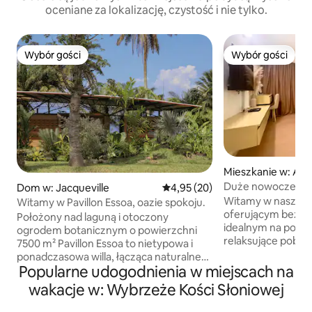
oceniane za lokalizację, czystość i nie tylko.
Wybór gości
Wybór gości
Wybór gości
Wybór gości
Mieszkanie w: Abi
Duże nowoczesne s
Dom w: Jacqueville
Średnia ocena: 4,95 na 5, liczba
4,95 (20)
klimatyzacja i Wi-F
Witamy w naszym
Witamy w Pavillon Essoa, oazie spokoju.
oferującym bezpi
Położony nad laguną i otoczony
idealnym na podr
ogrodem botanicznym o powierzchni
relaksujące pobyty. Łóżko typu ki
7500 m² Pavillon Essoa to nietypowa i
size, Wi-Fi, Netfli
ponadczasowa willa, łącząca naturalne
zameldowanie, w 
Popularne udogodnienia w miejscach na
materiały, współczesny design i
kuchnia, wydzielo
niezależność energetyczną w 100%
wakacje w: Wybrzeże Kości Słoniowej
biurowa, całodob
zapewnianą przez słońce. Jej otwarte
i bezpłatny parking. Apartam
przestrzenie, zielone patio i zakrzywiony