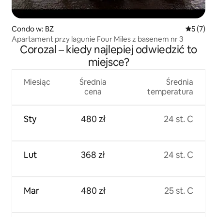
Condo w: BZ
Średnia oc
5 (7)
Apartament przy lagunie Four Miles z basenem nr 3
Corozal – kiedy najlepiej odwiedzić to
miejsce?
Miesiąc
Średnia
Średnia
cena
temperatura
Sty
480 zł
24 st. C
Lut
368 zł
24 st. C
Mar
480 zł
25 st. C