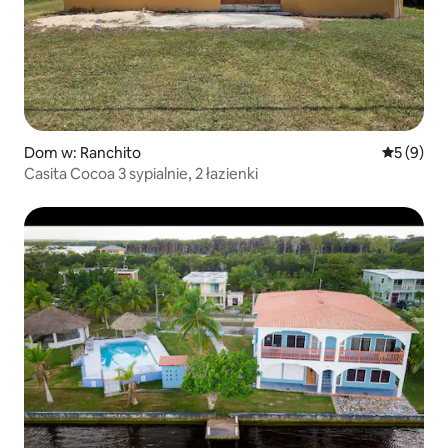
Dom w: Ranchito
Średnia oc
5 (9)
Casita Cocoa 3 sypialnie, 2 łazienki