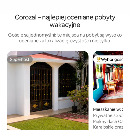
Corozal – najlepiej oceniane pobyty
wakacyjne
Goście są jednomyślni: te miejsca na pobyt są wysoko
oceniane za lokalizację, czystość i nie tylko.
Superhost
Wybór gości
Superhost
Najpopularniejsze
Mieszkanie w: Sar
Prywatne studio pr
Karaibach
Piękny dach Casit
Karaibskie oraz bu