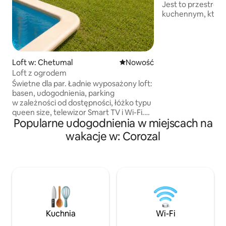
Jest to przestron
kuchennym, które 
wyposażone do gotowa
położyć się w łóżk
panoramiczne wido
poranną filiżanką k
wykonane z piękn
Loft w: Chetumal
Nowe miejsce pobytu
Nowość
drewna liściastego
Loft z ogrodem
luksusowy duży szk
Świetne dla par. Ładnie wyposażony loft:
wyłożony płytkami
basen, udogodnienia, parking
Cal King z wysokiej
w zależności od dostępności, łóżko typu
Ciesz się relaksują
queen size, telewizor Smart TV i Wi-Fi.
podziwiaj morze.
Popularne udogodnienia w miejscach na
Idealnie. W przypadku pobytów
dłuższych niż 3 noce oferujemy
wakacje w: Corozal
bezpłatną usługę prania.
Bezkonkurencyjna lokalizacja: kilka
przecznic od Plaza Las Américas,
supermarketów i restauracji;
3 przecznice od terminalu ADO; 5 minut
od lotniska i Tren Maya oraz tylko
30 minut od Bacalar. Przy sąsiednim
bloku znajduje się park, w którym
Kuchnia
Wi-Fi
możesz poćwiczyć i zjeść najlepsze hot