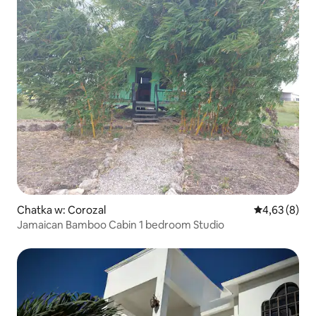
Chatka w: Corozal
Średnia ocena
4,63 (8)
Jamaican Bamboo Cabin 1 bedroom Studio