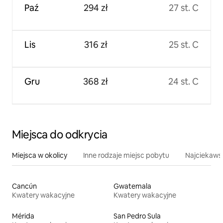
Paź
294 zł
27 st. C
Lis
316 zł
25 st. C
Gru
368 zł
24 st. C
Miejsca do odkrycia
Miejsca w okolicy
Inne rodzaje miejsc pobytu
Najciekawsz
Cancún
Gwatemala
Kwatery wakacyjne
Kwatery wakacyjne
Mérida
San Pedro Sula