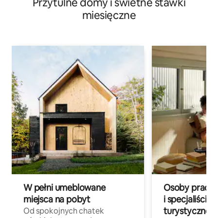
Przytulne domy i świetne stawki
miesięczne
W pełni umeblowane
Osoby pracują
miejsca na pobyt
i specjaliści z
turystycznej
Od spokojnych chatek