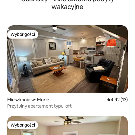
wakacyjne
Wybór gości
Wybór gości
Mieszkanie w: Morris
Średnia ocena:
4,92 (13)
Przytulny apartament typu loft
Wybór gości
Wybór gości