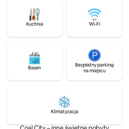
kolejowego Kankakee ✶ W odległości
charakterystyczną kopułą. 
spaceru od lokalnych kawiarni, tawern
na wygodnej kanapi
i miejsca do rzucania toporem ✶ 0,3 mili
na dużym ekranie 
od St. Mary's Hospital ✶ 1,3 mili od
w pluszowym łóżku 
Kuchnia
Wi-Fi
Riverside Medical Center ✶ 2,9 mili do
miejskie miejsce 
Olivet Nazarene University ✶ 55 mil do
się w pobliżu kawia
lotniska Midway
i rozrywki.
Bezpłatny parking
Basen
na miejscu
Klimatyzacja
Coal City – inne świetne pobyty