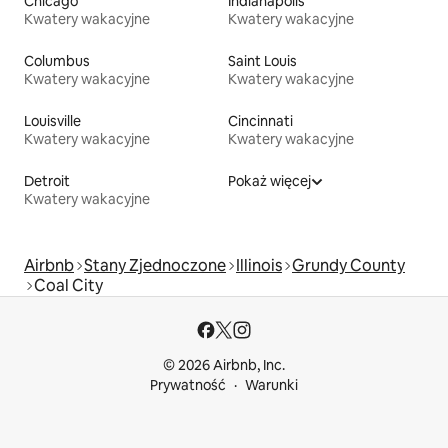
Chicago
Indianapolis
Kwatery wakacyjne
Kwatery wakacyjne
Columbus
Saint Louis
Kwatery wakacyjne
Kwatery wakacyjne
Louisville
Cincinnati
Kwatery wakacyjne
Kwatery wakacyjne
Detroit
Pokaż więcej
Kwatery wakacyjne
Airbnb
Stany Zjednoczone
Illinois
Grundy County
Coal City
© 2026 Airbnb, Inc.
Prywatność
Warunki