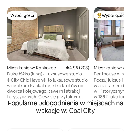
Wybór gości
Wybór gości
Wybór gości
Najpopularniejsze
Mieszkanie w: Kankakee
Średnia ocena: 4,95 na 5, liczba 
4,95 (203)
Mieszkanie w: Aur
Duże łóżko (king) • Luksusowe studio
Penthouse w hist
w stylu boho • Miejska oaza
✤City Chic Haven✤ to luksusowe studio
Poczuj luksus i hi
w centrum Kankakee, kilka kroków od
w apartamencie t
dworca kolejowego, tawern i atrakcji
w Historycznym Hobbs. Z
turystycznych. Ciesz się przytulnym
w 1892 roku i odn
Popularne udogodnienia w miejscach na
łóżkiem typu king, szybkim Wi-Fi,
ten nowy narożny
bezpłatnym barem z kawą/herbatą,
sypialnią oferuje
wakacje w: Coal City
zaopatrzoną kuchnią i 55-calowym
panoramę Aurory. Przygotuj pyszn
telewizorem Smart TV, aby zapewnić
posiłek w w pełni
sobie relaksujący lub przyjazny pracy
Zjedz posiłek prz
pobyt. ✶ Naprzeciwko dworca
w wykuszowym ok