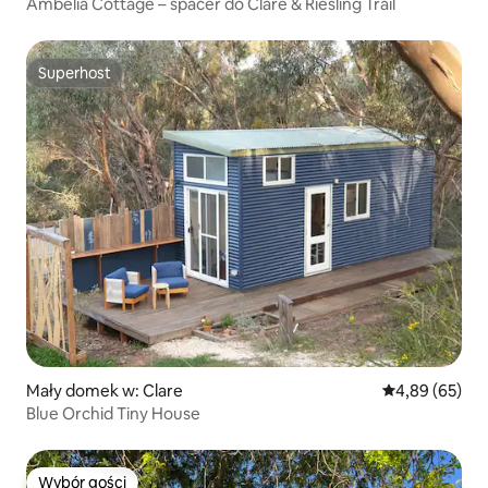
Ambélia Cottage – spacer do Clare & Riesling Trail
Superhost
Superhost
Mały domek w: Clare
Średnia ocena:
4,89 (65)
Blue Orchid Tiny House
Wybór gości