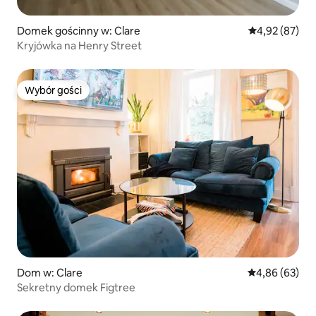
Domek gościnny w: Clare
Średnia ocena:
4,92 (87)
Kryjówka na Henry Street
Wybór gości
Wybór gości
Dom w: Clare
Średnia ocena:
4,86 (63)
Sekretny domek Figtree