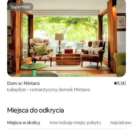
Superhost
Superhost
Dom w: Mintaro
Średnia oc
5 (4)
Łabędzie – romantyczny domek Mintaro
Miejsca do odkrycia
Miejsca w okolicy
Inne rodzaje miejsc pobytu
Najciekawsz