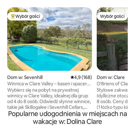
Wybór gości
Wybór gości
Najpopularniejsze z kategorii Wybór gości
Wybór gości
Dom w: Sevenhill
Średnia ocena: 4,9 na 5, liczba 
4,9 (168)
Dom w: Clare
Winnica w Clare Valley – basen i spacer
O'Briens of Clare
do winnic
widok na winnicę |
Wybierz się na pobyt na prywatnej
Stylowe zakwatero
winnicy w Clare Valley, idealnej dla grup
Idylliczne otoczen
od 4 do 8 osób. Odwiedź słynne winnice,
8 osób. Ceny dotyc
takie jak Skillogalee i Sevenhill Cellars,
(1 łóżko typu king 
Popularne udogodnienia w miejscach na
a następnie wróć, aby zrelaksować się
Połączenie charak
przy basenie, zjeść długi lunch
Szerokie tarasy do
wakacje w: Dolina Clare
i odpocząć przy palenisku lub
naziemny. Klimaty
podziwiając winnice. Dom położony jest
Palenisko. 5 akrów