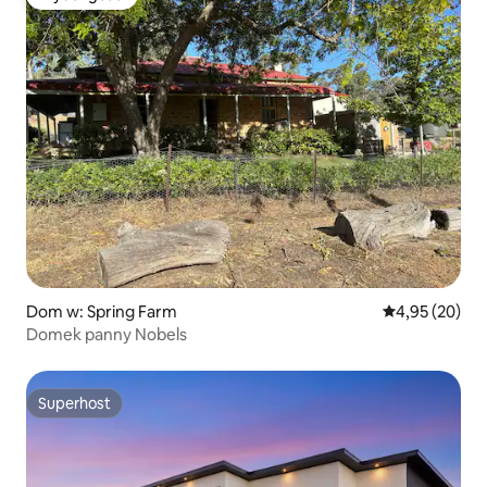
Wybór gości
Dom w: Spring Farm
Średnia ocena:
4,95 (20)
Domek panny Nobels
Superhost
Superhost