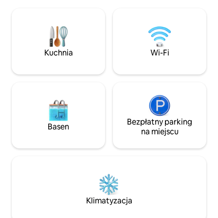
wśród ogrodów i otwartych trawników
minuty jazdy do mi
i oferuje 4 sypialnie, 2 łazienki, w pełni
RieslingTrail i świa
wyposażoną kuchnię, pokój gier i wiele
Duży parking. Przy
części dziennych. Trasy
idealne miejsce dl
piesze/rowerowe zaczynają się przy
życzenie. Niesamo
przedniej bramie, a Szlak Rieslinga i hotel
obserwowania gwi
Kuchnia
Wi-Fi
znajdują się w pobliżu. Lokalizacja jest
Idealne miejsce na
idealna.
Bezpłatny parking
Basen
na miejscu
Klimatyzacja