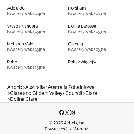
Adelaide
Horsham
Kwatery wakacyjne
Kwatery wakacyjne
Wyspa Kangura
Dolina Barossa
Kwatery wakacyjne
Kwatery wakacyjne
McLaren Vale
Glenelg
Kwatery wakacyjne
Kwatery wakacyjne
Robe
Pokaż więcej
Kwatery wakacyjne
Airbnb
Australia
Australia Południowa
Clare and Gilbert Valleys Council
Clare
Dolina Clare
© 2026 Airbnb, Inc.
Prywatność
Warunki