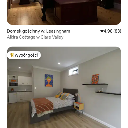
Domek gościnny w: Leasingham
Średnia ocena:
4,98 (83)
Alkira Cottage w Clare Valley
Wybór gości
Najpopularniejsze z kategorii Wybór gości