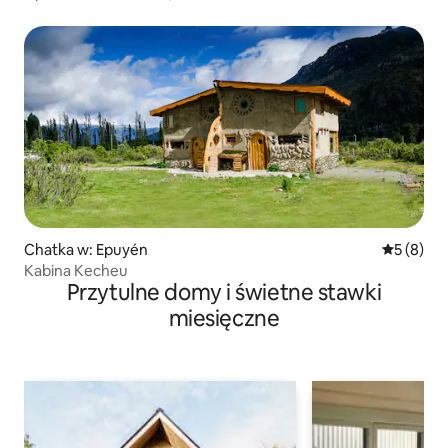
Chatka w: Epuyén
Średnia oc
5 (8)
Kabina Kecheu
Przytulne domy i świetne stawki
miesięczne