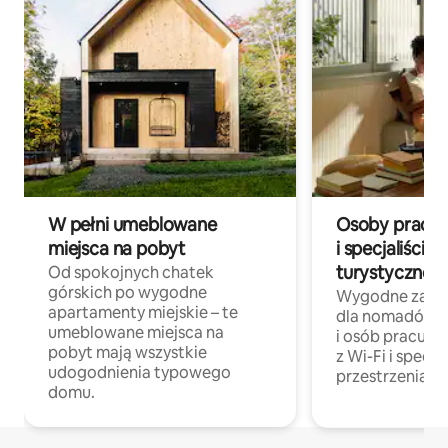
W pełni umeblowane
Osoby pracują
miejsca na pobyt
i specjaliści z
turystycznej
Od spokojnych chatek
górskich po wygodne
Wygodne zakw
apartamenty miejskie – te
dla nomadów 
umeblowane miejsca na
i osób pracując
pobyt mają wszystkie
z Wi-Fi i specja
udogodnienia typowego
przestrzenią do
domu.