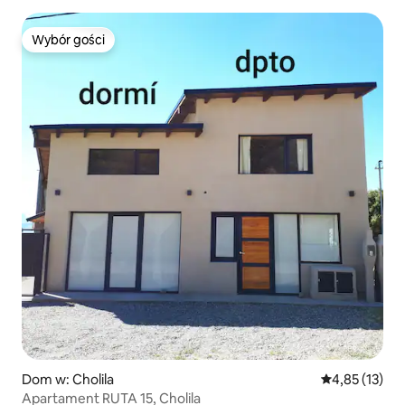
Wybór gości
Wybór gości
Dom w: Cholila
Średnia ocena:
4,85 (13)
Apartament RUTA 15, Cholila