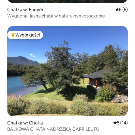
Chatka w: Epuyén
Średnia oc
5 (5)
Wygodna i jasna chata w naturalnym otoczeniu
Wybór gości
Najpopularniejsze z kategorii Wybór gości
Chatka w: Cholila
Średnia oce
5 (14)
BAJKOWA CHATA NAD RZEKĄ CARRILEUFU