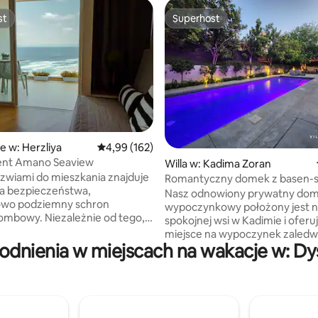
st
Superhost
st
Superhost
, liczba recenzji: 174
e w: Herzliya
Średnia ocena: 4,99 na 5, liczba recenzji: 162
4,99 (162)
nt Amano Seaview
Willa w: Kadima Zoran
rzwiami do mieszkania znajduje
Romantyczny domek z basen-s
a bezpieczeństwa,
Nasz odnowiony prywatny do
owo podziemny schron
wypoczynkowy położony jest 
ezależnie od tego,
spokojnej wsi w Kadimie i oferu
sz miejsca do pracy,
miejsce na wypoczynek zaledw
u, relaksu, rozpieszczania się,
dnienia w miejscach na wakacje w: Dy
15 minut od plaż i kawiarni w Net
ostu chcesz uciec od
otoczona rezerwatami przyrody
go – tutaj znajdziesz wszystko.
truskawek łączy w sobie designe
t jest przestronny
z spokojną atmosferą. Korzysta
ny, z prywatnym balkonem
z prywatnego basenu, jacuzzi, 
m na morze, zaledwie kilka
na świeżym powietrzu i pięknie