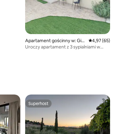
Apartament gościnny w: Giva
Średnia ocena: 4,97 na 
4,97 (65)
t Brenner
Uroczy apartament z 3 sypialniami w
spokojnej lokalizacji
Superhost
Superhost