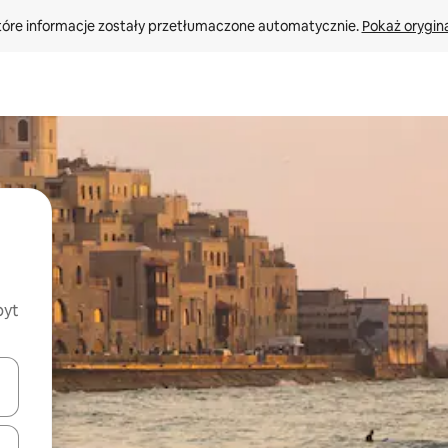
tóre informacje zostały przetłumaczone automatycznie. 
Pokaż orygina
byt
o nich za pomocą klawiszy strzałek w górę i w dół lub przeglądać j