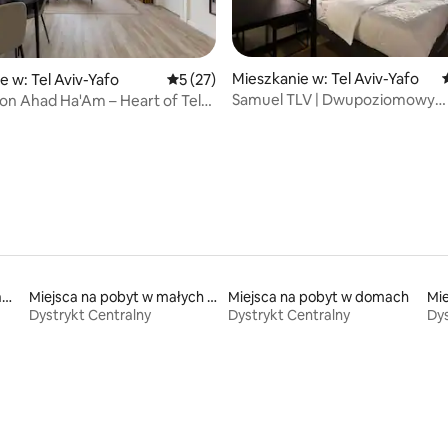
Mieszkanie w: Tel Aviv-Yafo
e w: Tel Aviv-Yafo
Średnia ocena: 5 na 5, liczba recenzji: 27
5 (27)
Samuel TLV | Dwupoziomowy
 on Ahad Ha'Am – Heart of Tel
5, liczba recenzji: 19
apartament przy plaży
Miejsca na pobyt w apartamentach z obsługą
Miejsca na pobyt w małych domkach
Miejsca na pobyt w domach
Dystrykt Centralny
Dystrykt Centralny
Dys