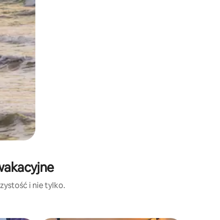
 wakacyjne
ystość i nie tylko.