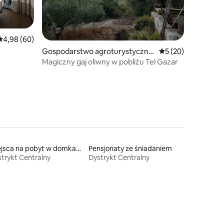
Średnia ocena: 4,98 na 5, liczba recenzji: 60
4,98 (60)
Gospodarstwo agroturystyczne
Średnia ocena: 5 na 
5 (20)
w: Karmei Yosef
Magiczny gaj oliwny w pobliżu Tel Gazar
Miejsca na pobyt w domkach gościnnych
Pensjonaty ze śniadaniem
trykt Centralny
Dystrykt Centralny