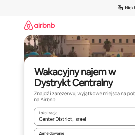
Przejdź
Niek
do
treści
Wakacyjny najem w
Dystrykt Centralny
Znajdź i zarezerwuj wyjątkowe miejsca na po
na Airbnb
Lokalizacja
Gdy wyniki będą dostępne, możesz poruszać się p
Zameldowanie