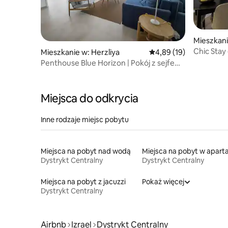
zabytkowy cmentarz Trumpeldor.
Punktem zwrotnym i ostatnim miejscem
spoczynku dla izraelskich legend, Bialik,
Dizengoff, Arik Einstein i innych, jest to
Mieszkani
naprawdę wyjątkowe miejsce kawałek
Chic Stay
historii Izraela. Jest poszukiwany przez
Mieszkanie w: Herzliya
Średnia ocena: 4,89 na 
4,89 (19)
Aviv!
miłośników historii i małe grupy, ale
Penthouse Blue Horizon | Pokój z sejfem
pozostaje cichy, umożliwiając
podłogowym + schronienie
relaksujące, prywatne i spokojne
otoczenie. Uważamy, że jest to
Miejsca do odkrycia
uderzający i piękny widok, ale nie wahaj
się, jeśli masz jakieś pytania.
Inne rodzaje miejsc pobytu
Miejsca na pobyt nad wodą
Dystrykt Centralny
Dystrykt Centralny
Miejsca na pobyt z jacuzzi
Pokaż więcej
Dystrykt Centralny
Airbnb
Izrael
Dystrykt Centralny