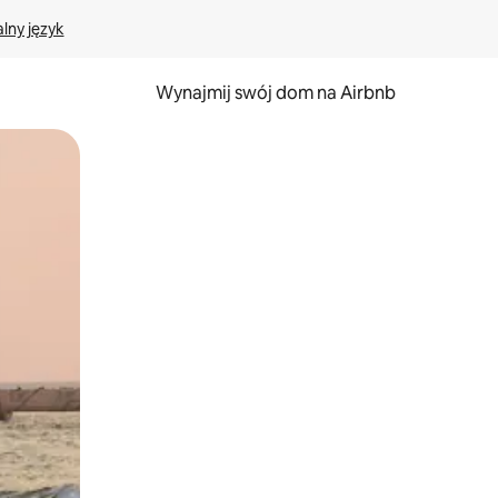
lny język
Wynajmij swój dom na Airbnb
e za pomocą gestów dotykowych lub przesuwania.