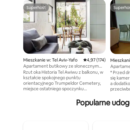
Superhost
Superho
Superhost
Superho
Mieszkanie w: Tel Aviv-Yafo
Średnia ocena: 4,97 na 5
4,97 (174)
Mieszkani
Apartament butikowy ze słonecznym
Apartame
balkonem przy ulicy Hovevei Zion
Rzut oka Historia Tel Awiwu z balkonu, w
* Przed d
kształcie spokojnego punktu
się kamer
orientacyjnego Trumpeldor Cemetery,
a dodatk
miejsce ostatniego spoczynku
przeciwbombowy. Ni
niektórych znanych Izraelczyków. Widoki
czy szuka
na ogród są również obfite, a lokalnych
odpoczynk
Popularne udogo
artystów i projektantów oferuje wiele
czy po pr
obiektów d'art. Położony na pięknej,
wszystkie
cichej, centralnej ulicy Hovevei Zion, tuż
Apartamen
przy Bugrashov, zaledwie 4 minuty od
i przyjem
plaży, w pobliżu wszystkich najbardziej
z widokie