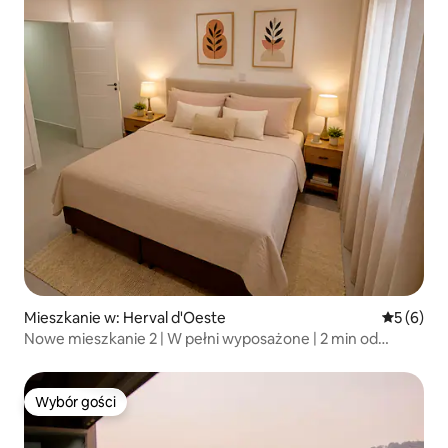
Mieszkanie w: Herval d'Oeste
Średnia oc
5 (6)
Nowe mieszkanie 2 | W pełni wyposażone | 2 min od
Joaçaby
Wybór gości
Wybór gości