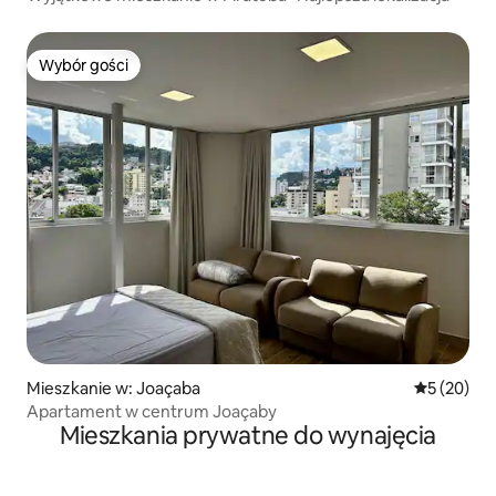
Wybór gości
Wybór gości
Mieszkanie w: Joaçaba
Średnia oce
5 (20)
Apartament w centrum Joaçaby
Mieszkania prywatne do wynajęcia