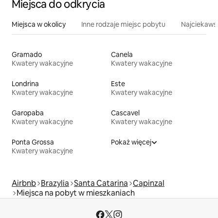
Miejsca do odkrycia
Miejsca w okolicy
Inne rodzaje miejsc pobytu
Najciekawsz
Gramado
Canela
Kwatery wakacyjne
Kwatery wakacyjne
Londrina
Este
Kwatery wakacyjne
Kwatery wakacyjne
Garopaba
Cascavel
Kwatery wakacyjne
Kwatery wakacyjne
Ponta Grossa
Pokaż więcej
Kwatery wakacyjne
Airbnb
Brazylia
Santa Catarina
Capinzal
Miejsca na pobyt w mieszkaniach