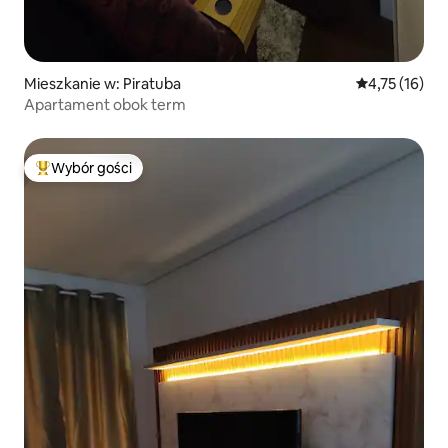
Mieszkanie w: Piratuba
Średnia ocena:
4,75 (16)
Apartament obok term
Wybór gości
Najpopularniejsze z kategorii Wybór gości