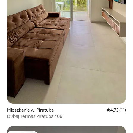
Mieszkanie w: Piratuba
Średnia ocena
4,73 (11)
Dubaj Termas Piratuba 406