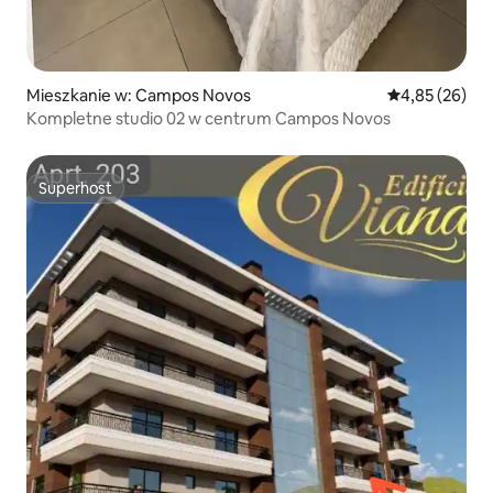
Mieszkanie w: Campos Novos
Średnia ocena:
4,85 (26)
Kompletne studio 02 w centrum Campos Novos
Superhost
Superhost