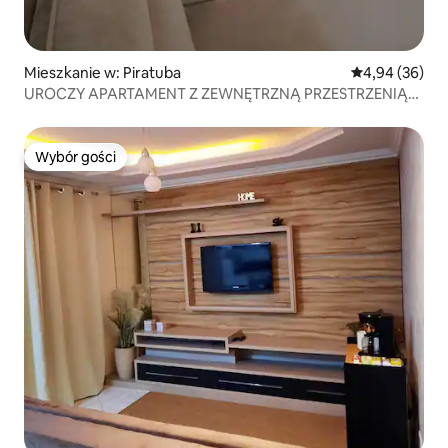
Mieszkanie w: Piratuba
Średnia ocena:
4,94 (36)
UROCZY APARTAMENT Z ZEWNĘTRZNĄ PRZESTRZENIĄ
WIELKIEGO MIASTA
Wybór gości
Wybór gości