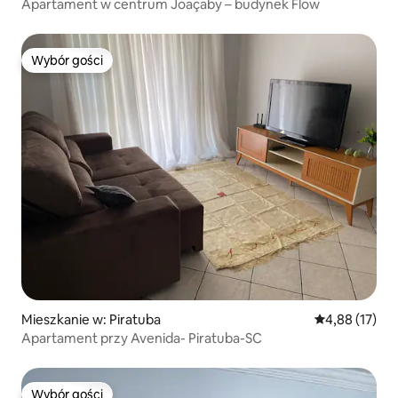
Apartament w centrum Joaçaby – budynek Flow
Wybór gości
Wybór gości
Mieszkanie w: Piratuba
Średnia ocena:
4,88 (17)
Apartament przy Avenida- Piratuba-SC
Wybór gości