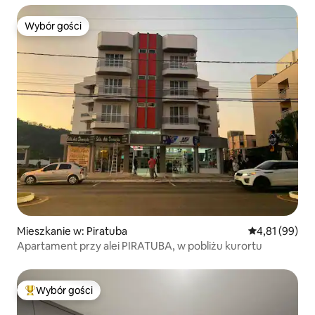
Wybór gości
Wybór gości
Mieszkanie w: Piratuba
Średnia ocena:
4,81 (99)
Apartament przy alei PIRATUBA, w pobliżu kurortu
Wybór gości
Najpopularniejsze z kategorii Wybór gości