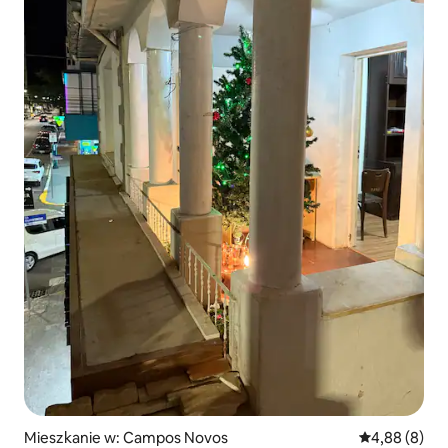
Mieszkanie w: Campos Novos
Średnia ocena
4,88 (8)