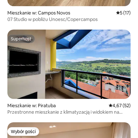
Mieszkanie w: Campos Novos
Średnia oce
5 (17)
07 Studio w pobliżu Unoesc/Copercampos
Superhost
Superhost
Mieszkanie w: Piratuba
Średnia ocena:
4,67 (52)
Przestronne mieszkanie z klimatyzacją i widokiem na
termy
Wybór gości
Wybór gości