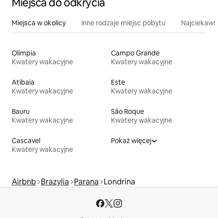
Miejsca do odkrycia
Miejsca w okolicy
Inne rodzaje miejsc pobytu
Najciekawsz
Olímpia
Campo Grande
Kwatery wakacyjne
Kwatery wakacyjne
Atibaia
Este
Kwatery wakacyjne
Kwatery wakacyjne
Bauru
São Roque
Kwatery wakacyjne
Kwatery wakacyjne
Cascavel
Pokaż więcej
Kwatery wakacyjne
Airbnb
Brazylia
Parana
Londrina