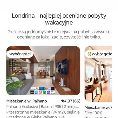
Londrina – najlepiej oceniane pobyty
wakacyjne
Goście są jednomyślni: te miejsca na pobyt są wysoko
oceniane za lokalizację, czystość i nie tylko.
Wybór gości
Wybór gości
Wybór gości
Najpopularniejsze
Mieszkanie w: Palhano
Średnia ocena: 4,97 na 5, liczba
4,97 (66)
Palhano Exclusive | Basen | PS5 | 2 miejsca
Mieszkanie w: Pal
parkingowe | Luksus
Przestronne mieszkanie (74 m2), pięknie
Elite 100%
urządzone w Gleba Palhano. Dla
klimatyzowany/Aur