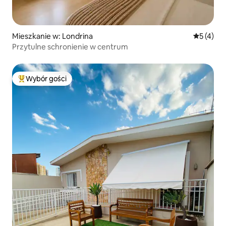
Mieszkanie w: Londrina
Średnia oc
5 (4)
Przytulne schronienie w centrum
Wybór gości
Najpopularniejsze z kategorii Wybór gości