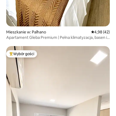
Mieszkanie w: Palhano
Średnia ocena:
4,98 (42)
Apartament Gleba Premium | Pełna klimatyzacja, basen i
siłownia
Wybór gości
Najpopularniejsze z kategorii Wybór gości