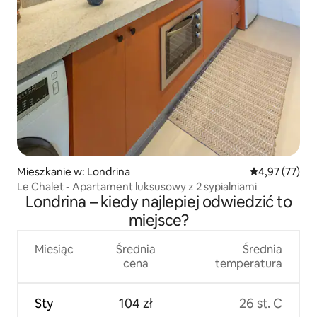
Mieszkanie w: Londrina
Średnia ocena:
4,97 (77)
Le Chalet - Apartament luksusowy z 2 sypialniami
Londrina – kiedy najlepiej odwiedzić to
miejsce?
Miesiąc
Średnia
Średnia
cena
temperatura
Sty
104 zł
26 st. C