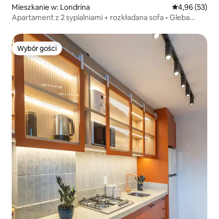
Mieszkanie w: Londrina
Średnia ocena:
4,96 (53)
Apartament z 2 sypialniami + rozkładana sofa • Gleba
Palhano
Wybór gości
Wybór gości