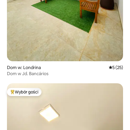
Dom w: Londrina
Średnia oce
5 (25)
Dom w Jd. Bancários
Wybór gości
Najpopularniejsze z kategorii Wybór gości