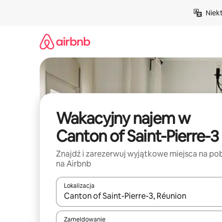
Przejdź
Niek
do
treści
Wakacyjny najem w
Canton of Saint-Pierre-3
Znajdź i zarezerwuj wyjątkowe miejsca na po
na Airbnb
Lokalizacja
Gdy wyniki będą dostępne, możesz poruszać się p
Zameldowanie