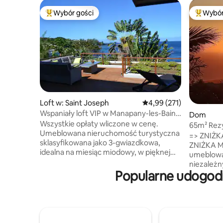
Wybór gości
Wybór
Najpopularniejsze z kategorii Wybór gości
Najpopul
Loft w: Saint Joseph
Średnia ocena: 4,99 na 5
4,99 (271)
Wspaniały loft VIP w Manapany-les-Bains,
Dom
z widokiem na morze
Wszystkie opłaty wliczone w cenę.
65m² Rez
Umeblowana nieruchomość turystyczna
dom waka
=> ZNIŻK
sklasyfikowana jako 3-gwiazdkowa,
ZNIŻKA MIES
idealna na miesiąc miodowy, w pięknej
umeblowa
zatoce Manapany, w odległości krótkiego
niezależn
spaceru od naturalnego basenu.
Popularne udogodn
blisko ws
Ogromny taras z widokiem na Ocean
centrum m
Indyjski. Ogromne szklane okno pozwala
Plage) Pełna kuchnia i przestronne, jasne
cieszyć się tym wyjątkowym otoczeniem
wnętrze. Do dyspozycji gości jest
z wnętrza obiektu, jednocześnie
wysokiej j
całkowicie zachowując prywatność.
i ręczniki. Prywatny taras do spożywania