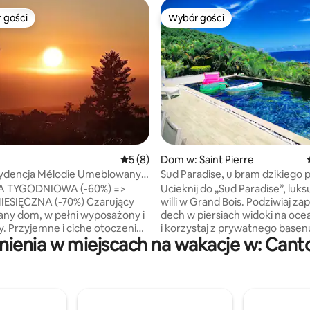
 gości
Wybór gości
arniejsze z kategorii Wybór gości
Wybór gości
, liczba recenzji: 271
Średnia ocena: 5 na 5, liczba recenzji: 8
5 (8)
Dom w: Saint Pierre
ydencja Mélodie Umeblowany
Sud Paradise, u bram dzikiego 
cyjny
wyspy
A TYGODNIOWA (-60%) =>
Ucieknij do „Sud Paradise”, luk
IĘCZNA (-70%) Czarujący
willi w Grand Bois. Podziwiaj za
ny dom, w pełni wyposażony i
dech w piersiach widoki na oce
y. Przyjemne i ciche otoczenie,
i korzystaj z prywatnego basen
ienia w miejscach na wakacje w: Canton
zystkich udogodnień (5 km od
Wnętrze jest w pełni klimatyz
iasta 9 km od Saint-Pierre
(w tym salony), aby zapewnić
maksymalny komfort nawet latem. 
z 3 apartamentami (z prywatn
akości pościel, pralka, pościel
łazienkami) może pomieścić od
8 osób, które będą miały zape