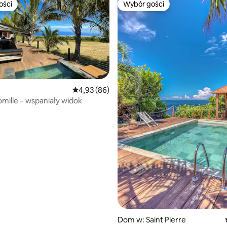
ości
Wybór gości
ości
Wybór gości
Średnia ocena: 4,93 na 5, liczba recenzji: 86
4,93 (86)
omille – wspaniały widok
5, liczba recenzji: 16
Dom w: Saint Pierre