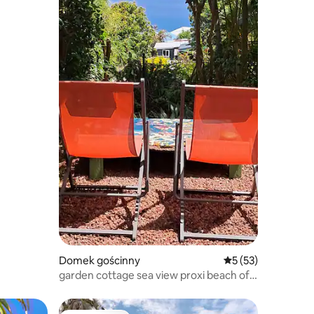
Domek gościnny
Średnia ocena: 5 na
5 (53)
garden cottage sea view proxi beach of
Grande Anse!