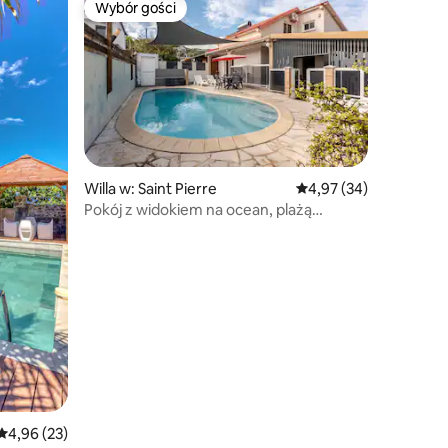
Wybór gości
Wybór gości
Willa w: Saint Pierre
Średnia ocena: 4,97 na 
4,97 (34)
Pokój z widokiem na ocean, plażą
i basenem dla 6 osób
Średnia ocena: 4,96 na 5, liczba recenzji: 23
4,96 (23)