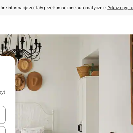
tóre informacje zostały przetłumaczone automatycznie. 
Pokaż orygina
byt
o nich za pomocą klawiszy strzałek w górę i w dół lub przeglądać j