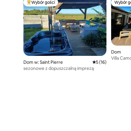
Wybór gości
Wybór g
Najpopularniejsze z kategorii Wybór gości
Wybór g
Dom
Villa Cam
Dom w: Saint Pierre
Średnia ocena: 5 na 
5 (16)
sezonowe z dopuszczalną imprezą