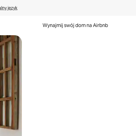
lny język
Wynajmij swój dom na Airbnb
e za pomocą gestów dotykowych lub przesuwania.