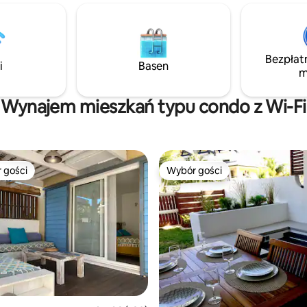
ę Cilaos i jego wyjątkowymi
z widokiem na morze... lub w i
ami. Zapomnij o codziennych
miejscu w ogrodzie. Bardzo spokojna
ach i zrelaksuj się w naszej
okolica. Wynajmujemy nasze r
 balii. 🫧 Pobyt na świeżym
elektryczne. Wypożyczenie 2 p
Bezpłat
, w otoczeniu spokoju wyżyn
masek, fajek i różnych gier pl
i
Basen
m
nion. 🇷🇪
Wynajem mieszkań typu condo z Wi-Fi
 gości
Wybór gości
arniejsze z kategorii Wybór gości
Wybór gości