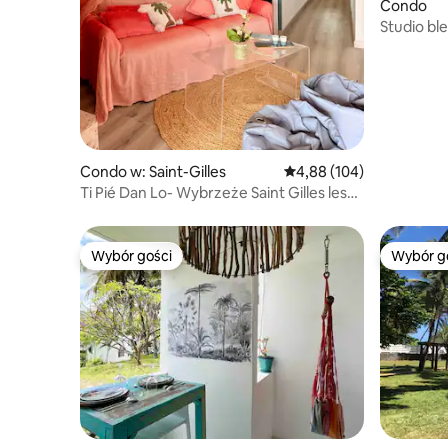
Condo
Studio ble
Condo w: Saint-Gilles
Średnia ocena: 4,88 na 5
4,88 (104)
Ti Pié Dan Lo- Wybrzeże Saint Gilles les
bains
Wybór gości
Wybór g
Wybór gości
Wybór g