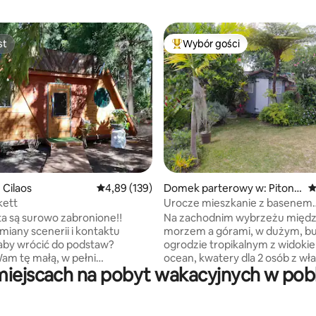
st
Wybór gości
st
Najpopularniejsze z kategorii 
, liczba recenzji: 271
 Cilaos
Średnia ocena: 4,89 na 5, liczba recenzji: 139
4,89 (139)
Domek parterowy w: Piton S
Ś
aint-Leu
kett
Urocze mieszkanie z basenem
z podgrzewaną wodą
ta są surowo zabronione‼️
Na zachodnim wybrzeżu międ
miany scenerii i kontaktu
morzem a górami, w dużym, b
 aby wrócić do podstaw?
ogrodzie tropikalnym z widoki
am tę małą, w pełni
ocean, kwatery dla 2 osób z w
iejscach na pobyt wakacyjnych w pobl
ną, komfortową chatkę
wejściem. Sucha toaleta i prysz
ercu japońskiego lasu
zewnątrz pod gigantycznym p
ne i przytulne
Możesz przygotować posiłki i zj
w którym możesz w pełni
w kuchni pośród zieleni, na tara