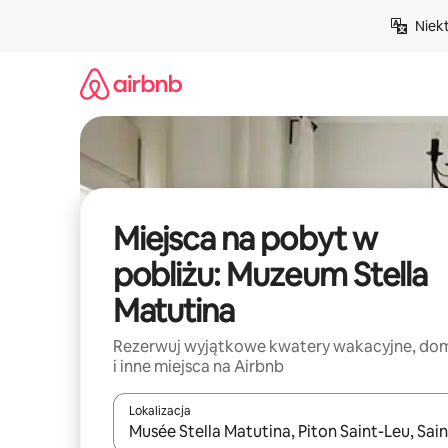
Przejdź
Niek
do
treści
Miejsca na pobyt w
pobliżu: Muzeum Stella
Matutina
Rezerwuj wyjątkowe kwatery wakacyjne, do
i inne miejsca na Airbnb
Lokalizacja
Gdy wyniki będą dostępne, możesz poruszać się p