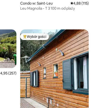
Condo w: Saint-Leu
Średnia ocena: 4,88 na 5
4,88 (115)
Leu Magnolia - T 3 100 m od plaży
Wybór gości
Wybór gości
Najpopularniejsze z kategorii Wybór gości
rednia ocena: 4,95 na 5, liczba recenzji: 257
4,95 (257)