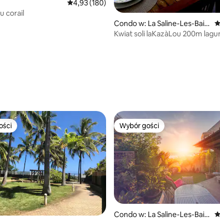
Średnia ocena: 4,93 na 5, liczba recenzji: 180
4,93 (180)
u corail
Condo w: La Saline-Les-Bain
Ś
s
Kwiat soli laKazàLou 200m lagu
kąpiele
, liczba recenzji: 104
ości
Wybór gości
ości
Wybór gości
Condo w: La Saline-Les-Bain
Ś