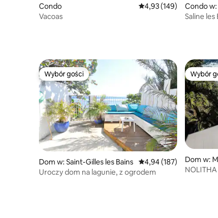
Condo
Średnia ocena: 4,93 na 5
4,93 (149)
Condo w: 
Vacoas
Saline le
nad wodą
Wybór gości
Wybór g
Wybór gości
Wybór g
Dom w: M
Dom w: Saint-Gilles les Bains
Średnia ocena: 4,94 na 5
4,94 (187)
s
NOLITHA 2
Uroczy dom na lagunie, z ogrodem
Manapan