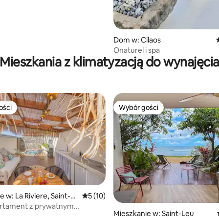
Dom w: Cilaos
Onaturel i spa
Mieszkania z klimatyzacją do wynajęci
ości
Wybór gości
ości
Wybór gości
 w: La Riviere, Saint-L
Średnia ocena: 5 na 5, liczba recenzji: 10
5 (10)
artament z prywatnym
Mieszkanie w: Saint-Leu
a Rivière St Louis