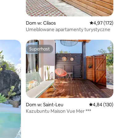
Dom w: Cilaos
Średnia ocena: 4,97 na 5
4,97 (172)
Umeblowane apartamenty turystyczne
Superhost
Superhost
Dom w: Saint-Leu
Średnia ocena: 4,84 na 5
4,84 (130)
Kazubuntu Maison Vue Mer ***