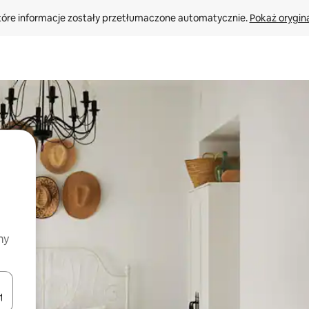
tóre informacje zostały przetłumaczone automatycznie. 
Pokaż orygina
my
o nich za pomocą klawiszy strzałek w górę i w dół lub przeglądać j