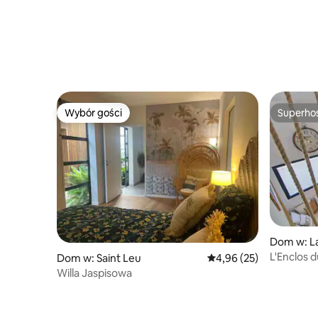
Wybór gości
Superho
Wybór gości
Superho
Dom w: La
L'Enclos 
Dom w: Saint Leu
Średnia ocena: 4,96 na 
4,96 (25)
Willa Jaspisowa