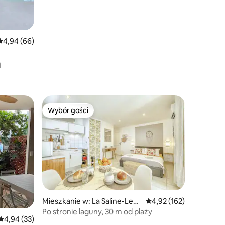
Średnia ocena: 4,94 na 5, liczba recenzji: 66
4,94 (66)
a
Wybór gości
Wybór gości
Mieszkanie w: La Saline-Les-
Średnia ocena: 4,92 na 5
4,92 (162)
Bains
Po stronie laguny, 30 m od plaży
Średnia ocena: 4,94 na 5, liczba recenzji: 33
4,94 (33)