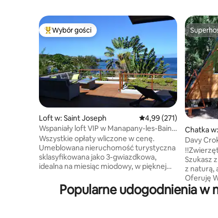
Wybór gości
Superho
Najpopularniejsze z kategorii Wybór gości
Superho
Loft w: Saint Joseph
Średnia ocena: 4,99 na 5
4,99 (271)
Wspaniały loft VIP w Manapany-les-Bains,
Chatka w:
z widokiem na morze
Wszystkie opłaty wliczone w cenę.
Davy Cro
Umeblowana nieruchomość turystyczna
‼️Zwierzę
sklasyfikowana jako 3-gwiazdkowa,
Szukasz z
idealna na miesiąc miodowy, w pięknej
z naturą,
zatoce Manapany, w odległości krótkiego
Oferuję W
spaceru od naturalnego basenu.
Popularne udogodnienia w m
wyposażo
Ogromny taras z widokiem na Ocean
w samym s
Indyjski. Ogromne szklane okno pozwala
kryptomerii. 🌲 Rustykal
cieszyć się tym wyjątkowym otoczeniem
miejsce, 