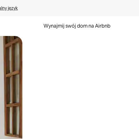
lny język
Wynajmij swój dom na Airbnb
e za pomocą gestów dotykowych lub przesuwania.