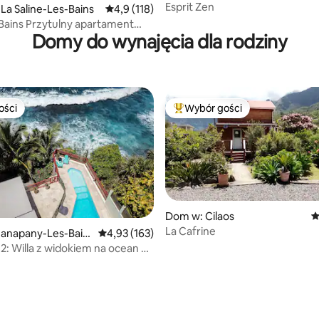
s
Esprit Zen
, liczba recenzji: 149
La Saline-Les-Bains
Średnia ocena: 4,9 na 5, liczba recenzji: 118
4,9 (118)
s Bains Przytulny apartament
Domy do wynajęcia dla rodziny
ości
Wybór gości
ości
Najpopularniejsze z kategorii 
Dom w: Cilaos
Ś
La Cafrine
anapany-Les-Bain
Średnia ocena: 4,93 na 5, liczba recenzji: 163
4,93 (163)
, liczba recenzji: 187
: Willa z widokiem na ocean w
y