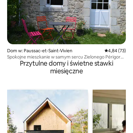
Dom w: Paussac-et-Saint-Vivien
Średnia ocena:
4,84 (73)
Spokojne mieszkanie w samym sercu Zielonego Périgord.
Przytulne domy i świetne stawki
GR 36
miesięczne