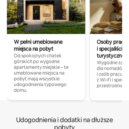
W pełni umeblowane
Osoby pracują
miejsca na pobyt
i specjaliści z
turystycznej
Od spokojnych chatek
górskich po wygodne
Wygodne zakw
apartamenty miejskie – te
dla nomadów 
umeblowane miejsca na
i osób pracując
pobyt mają wszystkie
z Wi-Fi i specja
udogodnienia typowego
przestrzenią do
domu.
Udogodnienia i dodatki na dłuższe
pobyty