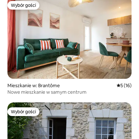
Wybór gości
Wybór gości
Mieszkanie w: Brantôme
Średnia oce
5 (16)
Nowe mieszkanie w samym centrum
Wybór gości
Wybór gości