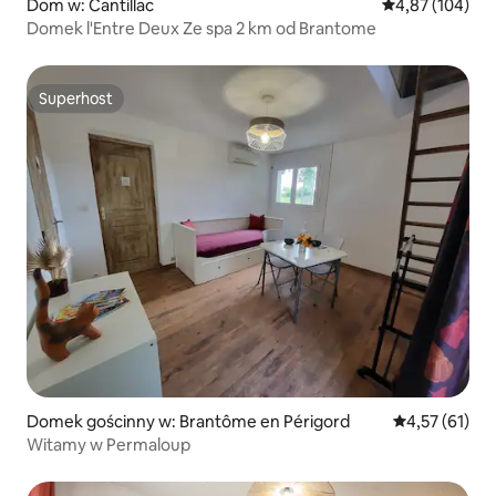
Dom w: Cantillac
Średnia ocena: 
4,87 (104)
Domek l'Entre Deux Ze spa 2 km od Brantome
Superhost
Superhost
Domek gościnny w: Brantôme en Périgord
Średnia ocena:
4,57 (61)
Witamy w Permaloup