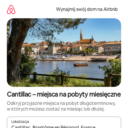
Przejdź
do
Wynajmij swój dom na Airbnb
treści
Cantillac – miejsca na pobyty miesięczne
Odkryj przyjazne miejsca na pobyt długoterminowy,
w których możesz zostać na miesiąc lub dłużej.
Lokalizacja
Gdy wyniki będą dostępne, możesz poruszać się po nich za pom