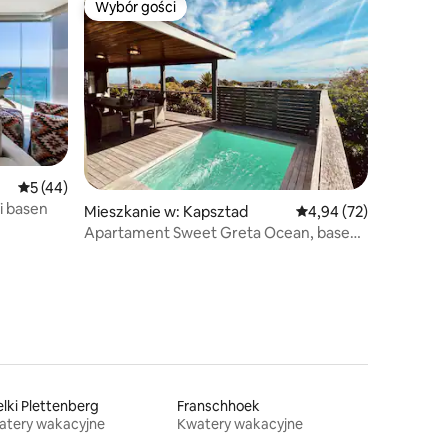
Wybór gości
Wybór gości
Średnia ocena: 5 na 5, liczba recenzji: 44
5 (44)
i basen
Mieszkanie w: Kapsztad
Średnia ocena: 4,94 na 
4,94 (72)
Apartament Sweet Greta Ocean, basen
i niesamowite widoki
lki Plettenberg
Franschhoek
atery wakacyjne
Kwatery wakacyjne