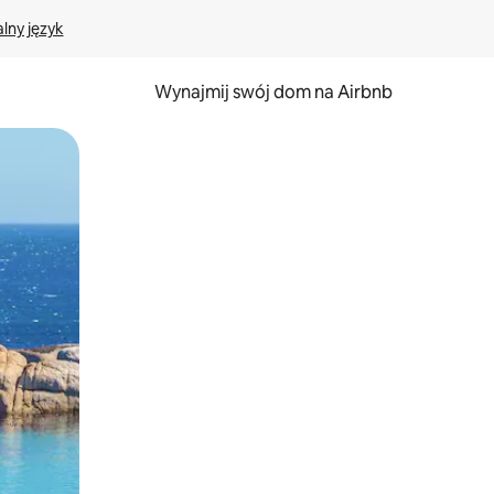
lny język
Wynajmij swój dom na Airbnb
e za pomocą gestów dotykowych lub przesuwania.