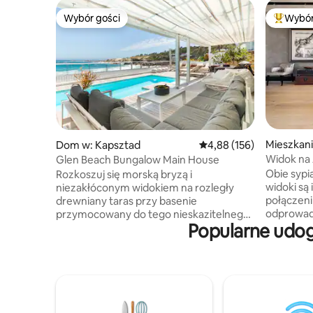
Wybór gości
Wybór
Wybór gości
Najpopul
Mieszkani
Dom w: Kapsztad
Średnia ocena: 4,88 na 5
4,88 (156)
Widok na 
Glen Beach Bungalow Main House
ścianami
Obie sypi
Rozkoszuj się morską bryzą i
widoki są
niezakłóconym widokiem na rozległy
połączeni
drewniany taras przy basenie
odprowadz
przymocowany do tego nieskazitelnego
Popularne udog
wrócisz d
nowoczesnego domku na plaży.
Całe mies
Zrelaksuj się na leżakach przy szumie fal.
kuchnia w 
Wewnątrz, rozciągaj się w otwartej
wejściowa
przestrzeni mieszkalnej dwóch salonów -
moje stud
otwartych na kuchnię i jadalnię. The Main
mieszkani
House level of the beach house is
będę go 
equipped with 4 bedrooms and 4