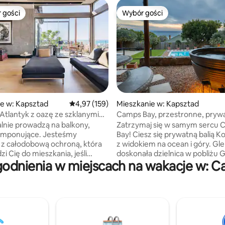
 gości
Wybór gości
arniejsze z kategorii Wybór gości
Wybór gości
e w: Kapsztad
Średnia ocena: 4,97 na 5, liczba recenzji: 159
4,97 (159)
Mieszkanie w: Kapsztad
, liczba recenzji: 156
Atlantyk z oazę ze szklanymi
Camps Bay, przestronne, pryw
słoneczne mieszkanie, lokal 2
alnie prowadzą na balkony,
Zatrzymaj się w samym sercu
 imponujące. Jesteśmy
Bay! Ciesz się prywatną balią Ko
 z całodobową ochroną, która
z widokiem na ocean i góry. Gle
i Cię do mieszkania, jeśli
doskonała dzielnica w pobliżu 
odnienia w miejscach na wakacje w: 
o domu późno lub samotnie.
Stołowej. Apartament znajduje 
zkanie jest dostępne. Otwarta
w odległości krótkiego spaceru
salonie i dwie łazienki, strefa
Camps Bay, plaży Glen i najlep
 i taras. Jestem artystą, więc
restauracji przy plaży. Duży sal
io (naprzeciwko wejścia do
wszystkim, czego potrzebujesz
a) będzie zamknięte, ponieważ
Rozkoszuj się prywatnym balk
używał jako magazynu.
tarasem z widokiem na ocean –