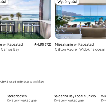
ości
Wybór gości
ości
Wybór gości
e w: Kapsztad
Średnia ocena: 4,99 na 5, liczba recenzji: 72
4,99 (72)
Mieszkanie w: Kapsztad
– Camps Bay
Clifton Azure | Widok na ocean 
5, liczba recenzji: 49
jciekawsze miejsca w pobliżu
Stellenbosch
Saldanha Bay Local Municipality
Wie
Kwatery wakacyjne
Kwatery wakacyjne
Kw