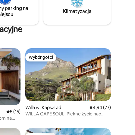
 wino
z toaletą i prysznicem. Idealna lokalizacja,
ny parking na
Klimatyzacja
aby w pełni doświadczyć Kapsztadu.
iejscu
lnych:
braai
acyjne
Wybór gości
Wybór gości
Willa w: Kapsztad
Średnia ocena: 4,94 na 
4,94 (77)
Średnia ocena: 5 na 5, liczba recenzji: 15
5 (15)
WILLA CAPE SOUL. Piękne życie nad
om na
morzem