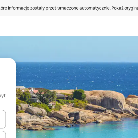
tóre informacje zostały przetłumaczone automatycznie. 
Pokaż orygina
byt
o nich za pomocą klawiszy strzałek w górę i w dół lub przeglądać j