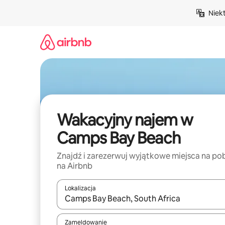
Przejdź
Niek
do
treści
Wakacyjny najem w
Camps Bay Beach
Znajdź i zarezerwuj wyjątkowe miejsca na po
na Airbnb
Lokalizacja
Gdy wyniki będą dostępne, możesz poruszać się p
Zameldowanie