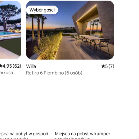
Wybór gości
Wybór gości
Średnia ocena: 4,95 na 5, liczba recenzji: 62
4,95 (62)
Willa
Średnia ocena: 5 n
5 (7)
Barrosa
Retiro 6 Piombino (6 osób)
Miejsca na pobyt w gospodarstwach agroturystycznych
Miejsca na pobyt w kamperach