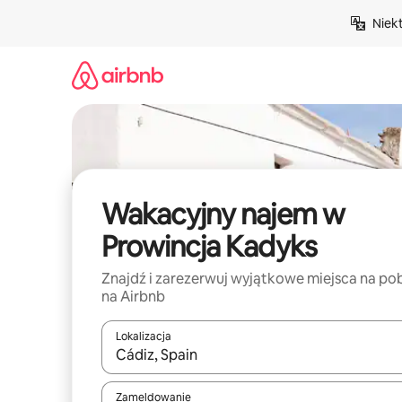
Przejdź
Niek
do
treści
Wakacyjny najem w
Prowincja Kadyks
Znajdź i zarezerwuj wyjątkowe miejsca na po
na Airbnb
Lokalizacja
Gdy wyniki będą dostępne, możesz poruszać się p
Zameldowanie