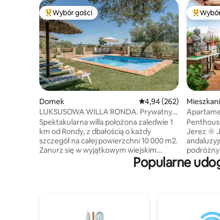
Wybór gości
Wybór
Najpopularniejsze z kategorii Wybór gości
Najpopul
Domek
Średnia ocena: 4,94 na 5,
4,94 (262)
Mieszkan
LUKSUSOWA WILLA RONDA. Prywatny
Apartame
basen z widokiem
teatr + p
Spektakularna willa położona zaledwie 1
Penthous
km od Rondy, z dbałością o każdy
Jerez 🌞 J
szczegół na całej powierzchni 10 000 m2.
andaluzyj
Zanurz się w wyjątkowym wiejskim
podróżny
Popularne udog
otoczeniu, w otoczeniu prywatnych
wrażeń, a 
gajów oliwnych, gdzie możesz cieszyć się
Ciesz się 
wspaniałymi widokami na miasto,
materiała
odpoczywać w ogrodach, solarium, grillu
idealnym 
i prywatnym basenie. Posiada
o zachodz
komfortowo zaadaptowany dom,
miasta. Rzut beretem od winnic,
urządzony z dbałością o szczegóły, aby
flamenco 