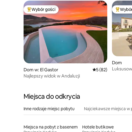
Wybór gości
Wybór
Najpopularniejsze z kategorii Wybór gości
Najpopul
Dom
Luksusowa
Dom w: El Gastor
Średnia ocena: 5 na 
5 (82)
2 baseny •
Najlepszy widok w Andaluzji
Miejsca do odkrycia
Inne rodzaje miejsc pobytu
Najciekawsze miejsca w 
Miejsca na pobyt z basenem
Hotele butikowe