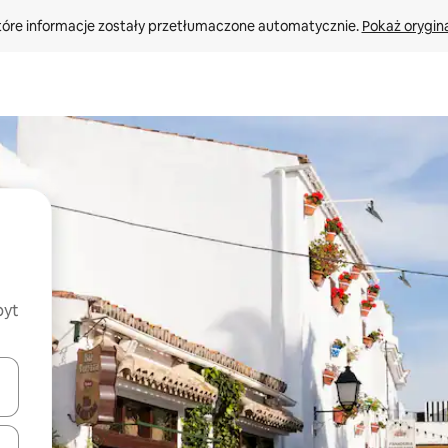
tóre informacje zostały przetłumaczone automatycznie. 
Pokaż orygina
byt
o nich za pomocą klawiszy strzałek w górę i w dół lub przeglądać j