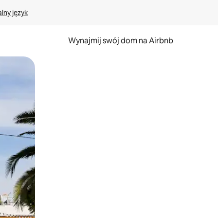
lny język
Wynajmij swój dom na Airbnb
e za pomocą gestów dotykowych lub przesuwania.