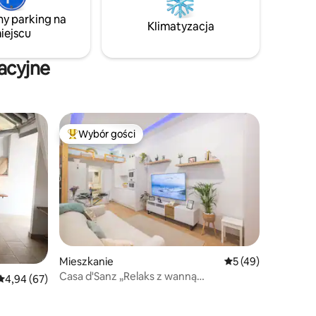
ciszą i spokojem w zabytkowym
k w La
ny parking na
budynku.
 Ciebie!
Klimatyzacja
iejscu
acyjne
Wybór gości
Wybór gości
Najpopularniejsze z kategorii Wybór gości
Mieszkanie
Średnia ocena: 5 na 
5 (49)
Casa d'Sanz „Relaks z wanną
Średnia ocena: 4,94 na 5, liczba recenzji: 67
4,94 (67)
z hydromasażem”