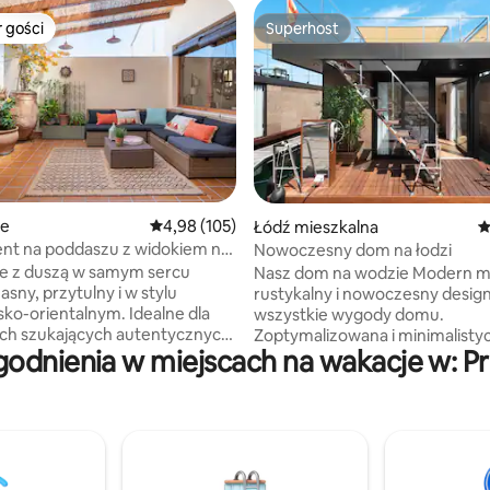
 gości
Superhost
arniejsze z kategorii Wybór gości
Superhost
 liczba recenzji: 262
ie
Średnia ocena: 4,98 na 5, liczba recenzji: 105
4,98 (105)
Łódź mieszkalna
Ś
nt na poddaszu z widokiem na
Nowoczesny dom na łodzi
arking, zabytkowe centrum.
e z duszą w samym sercu
Nasz dom na wodzie Modern 
asny, przytulny i w stylu
rustykalny i nowoczesny design
sko-orientalnym. Idealne dla
wszystkie wygody domu.
ch szukających autentycznych
Zoptymalizowana i minimalisty
odnienia w miejscach na wakacje w: P
nie tylko miejsca do spania.
przestrzeń w pełni wyposażona
spokojną sypialnią, naturalnymi
na niezapomniane wakacje na
mi i prywatnym tarasem
Idealne na przeżycie czegoś i
na poranną kawę lub drinka
relaksującej atmosferze, w oto
ie słońca z widokiem na dachy
przyrody i z wyjątkowym wido
przystań i Skałę Gibraltarską.
tabancos, placów i zakątków
W odległości kilku minut od ba