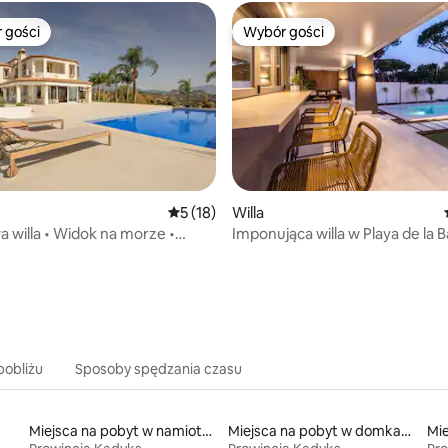
 gości
Wybór gości
arniejsze z kategorii Wybór gości
Wybór gości
Średnia ocena: 5 na 5, liczba recenzji: 18
5 (18)
Willa
 willa • Widok na morze •
Imponująca willa w Playa de la 
5, liczba recenzji: 82
 Spa • Casa Iris
pobliżu
Sposoby spędzania czasu
Miejsca na pobyt w namiotach
Miejsca na pobyt w domkach