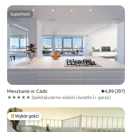
Superhost
Superhost
Mieszkanie w: Cádiz
Średnia ocena: 
4,89 (297)
★★★★★ Spektakularne widoki i światło (+ garaż)
Wybór gości
Najpopularniejsze z kategorii Wybór gości