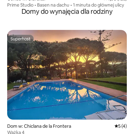
Prime Studio • Basen na dachu • 1 minuta do głównej ulicy
Domy do wynajęcia dla rodziny
Superhost
Superhost
Dom w: Chiclana de la Frontera
Średnia oc
5 (4)
Ważka 4