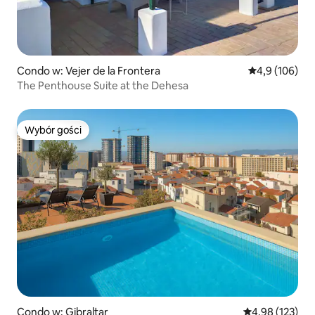
Condo w: Vejer de la Frontera
Średnia ocena:
4,9 (106)
The Penthouse Suite at the Dehesa
Wybór gości
Wybór gości
Condo w: Gibraltar
Średnia ocena: 
4,98 (123)