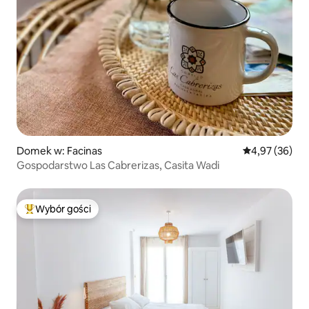
Domek w: Facinas
Średnia ocena:
4,97 (36)
Gospodarstwo Las Cabrerizas, Casita Wadi
Wybór gości
Najpopularniejsze z kategorii Wybór gości