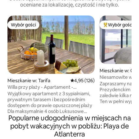
oceniane za lokalizację, czystość i nie tylko.
Wybór gości
Wybór gości
Wybór gości
Najpopularniejsze
Mieszkanie w: Gibr
Niesamowite widok
Mieszkanie w: Tarifa
Średnia ocena: 4,95 na 5, liczba 
4,95 (126)
mieszkanie
Zapraszamy na po
Willa przy plaży - Apartament -
Prezydenckim w E1
wyjątkowa lokalizacja
Wyjątkowy apartament z 3 sypialniami,
zaledwie kilka min
prywatnym tarasem i bezpośrednim
Ten w pełni wypo
dostępem do prawie opuszczonej plaży
apartament oferuj
Dla maksymalnie 4 osób Luksusowe
Morze Śródziemne i Hi
Popularne udogodnienia w miejscach na
wnętrze Chłodna letnia bryza na
mogą korzystać z 
zewnętrznym zadaszonym tarasie
pobyt wakacyjnych w pobliżu: Playa de
basenu i spa za d
z wspaniałym widokiem na ulicę
należy uiścić bezp
Atlanterra
Gibraltaru Niezapomniane wakacje przy
Port lotniczy Gibr