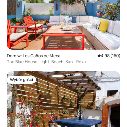
Dom w: Los Caños de Meca
Średnia ocena: 
4,98 (160)
The Blue House, Light, Beach, Sun...Relax.
Wybór gości
Wybór gości