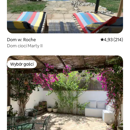
Dom w: Roche
Średnia ocena: 
4,93 (214)
Dom cioci Marty II
Wybór gości
Wybór gości