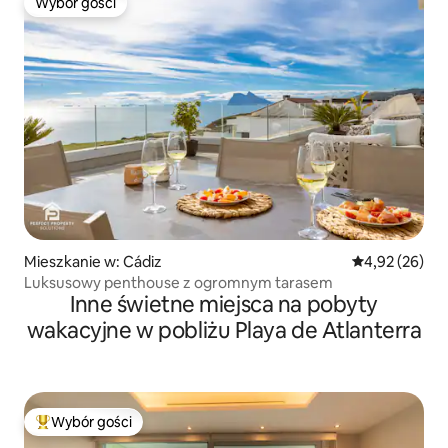
Wybór gości
Wybór gości
Mieszkanie w: Cádiz
Średnia ocena:
4,92 (26)
Luksusowy penthouse z ogromnym tarasem
Inne świetne miejsca na pobyty
wakacyjne w pobliżu Playa de Atlanterra
Wybór gości
Najpopularniejsze z kategorii Wybór gości