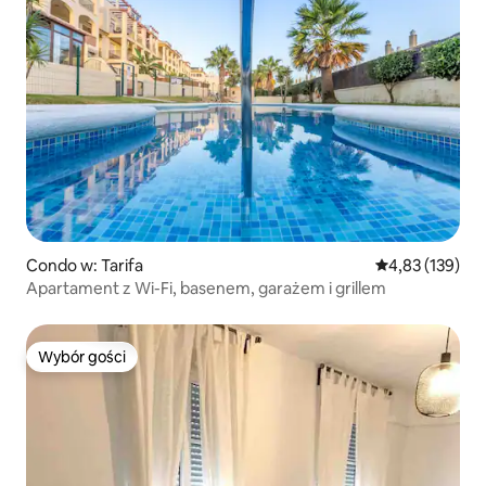
Condo w: Tarifa
Średnia ocena: 
4,83 (139)
Apartament z Wi-Fi, basenem, garażem i grillem
Wybór gości
Wybór gości