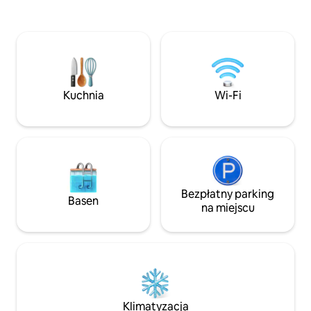
dźwięku fal delikatnie rozbijających się o
i przystań znajdują
brzeg morza Oszałamiający widok na
15 minut spacerem. Rozpocznij dzie
morze z Marokiem na horyzoncie,
zapierających dec
oddalonym o zaledwie 12 km. Położona
wschodów słońca 
zaledwie 15 minut jazdy od Tarifa 2
balkonu.
restauracje w odległości spaceru Willa
składa się z 2 apartamentów
Kuchnia
Wi-Fi
Bezpłatny parking
Basen
na miejscu
Klimatyzacja