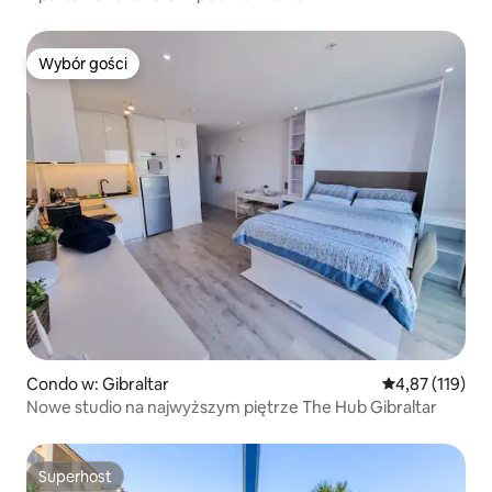
Wybór gości
Wybór gości
Condo w: Gibraltar
Średnia ocena: 
4,87 (119)
Nowe studio na najwyższym piętrze The Hub Gibraltar
Superhost
Superhost