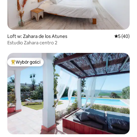
Loft w: Zahara de los Atunes
Średnia oce
5 (40)
Estudio Zahara centro 2
Wybór gości
Najpopularniejsze z kategorii Wybór gości