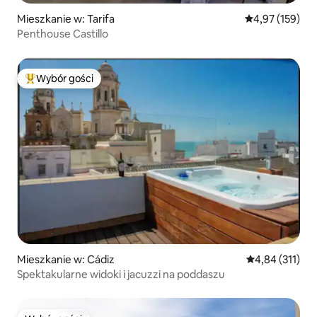
Mieszkanie w: Tarifa
Średnia ocena: 
4,97 (159)
Penthouse Castillo
Wybór gości
Najpopularniejsze z kategorii Wybór gości
Mieszkanie w: Cádiz
Średnia ocena: 
4,84 (311)
Spektakularne widoki i jacuzzi na poddaszu