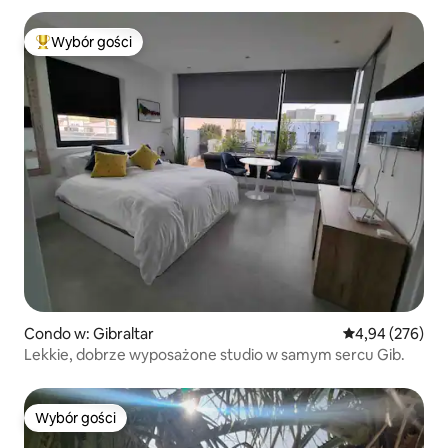
Wybór gości
Najpopularniejsze z kategorii Wybór gości
Condo w: Gibraltar
Średnia ocena: 
4,94 (276)
Lekkie, dobrze wyposażone studio w samym sercu Gib.
Wybór gości
Wybór gości