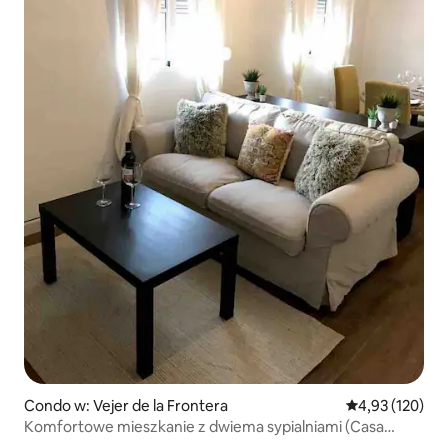
Condo w: Vejer de la Frontera
Średnia ocena: 
4,93 (120)
Komfortowe mieszkanie z dwiema sypialniami (Casa
Leon)