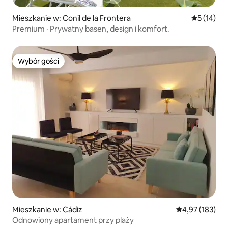
Mieszkanie w: Conil de la Frontera
Średnia oce
5 (14)
Premium · Prywatny basen, design i komfort.
Wybór gości
Wybór gości
Mieszkanie w: Cádiz
Średnia ocena: 
4,97 (183)
Odnowiony apartament przy plaży