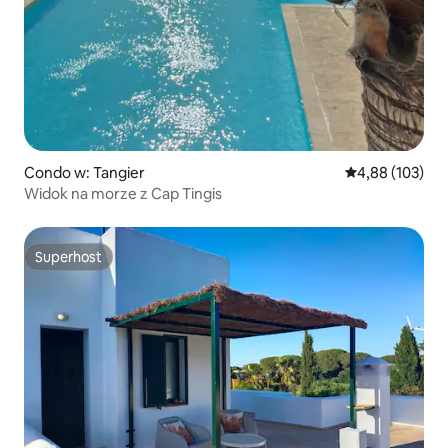
Condo w: Tangier
Średnia ocena: 
4,88 (103)
Widok na morze z Cap Tingis
Superhost
Superhost