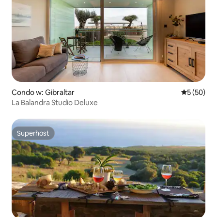
Condo w: Gibraltar
Średnia oce
5 (50)
La Balandra Studio Deluxe
Superhost
Superhost