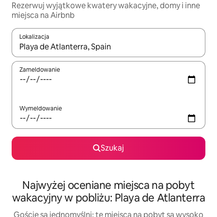
Rezerwuj wyjątkowe kwatery wakacyjne, domy i inne
miejsca na Airbnb
Lokalizacja
Gdy wyniki będą dostępne, możesz poruszać się po nich za pom
Zameldowanie
Wymeldowanie
Szukaj
Najwyżej oceniane miejsca na pobyt
wakacyjny w pobliżu: Playa de Atlanterra
Goście są jednomyślni: te miejsca na pobyt są wysoko