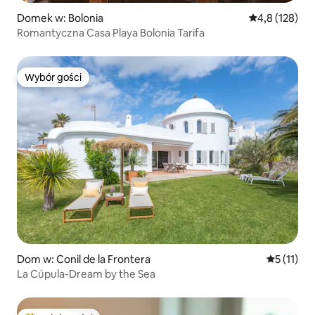
Domek w: Bolonia
Średnia ocena:
4,8 (128)
Romantyczna Casa Playa Bolonia Tarifa
Wybór gości
Wybór gości
Dom w: Conil de la Frontera
Średnia oc
5 (11)
La Cúpula-Dream by the Sea