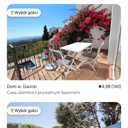
Wybór gości
Najpopularniejsze z kategorii Wybór gości
Dom w: Gaucín
Średnia ocena: 
4,98 (140)
Casa Jasmina z prywatnym basenem
Wybór gości
Najpopularniejsze z kategorii Wybór gości