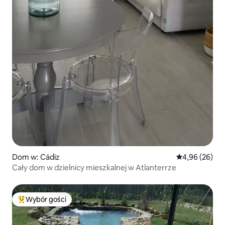
Dom w: Cádiz
Średnia ocena:
4,96 (26)
Cały dom w dzielnicy mieszkalnej w Atlanterrze
Wybór gości
Najpopularniejsze z kategorii Wybór gości