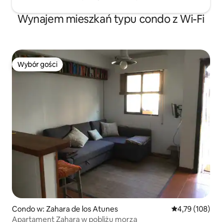
Wynajem mieszkań typu condo z Wi-Fi
Wybór gości
Wybór gości
Condo w: Zahara de los Atunes
Średnia ocena: 
4,79 (108)
Apartament Zahara w pobliżu morza