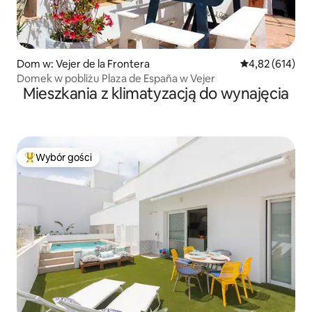
Dom w: Vejer de la Frontera
Średnia ocena: 
4,82 (614)
Domek w pobliżu Plaza de España w Vejer
Mieszkania z klimatyzacją do wynajęcia
Wybór gości
Najpopularniejsze z kategorii Wybór gości