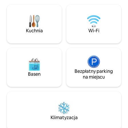
ale jest też bardzo wygodne i ma
Somiedo, idealne d
wszystko, czego potrzebujesz do
rodzin szukającyc
przyjemnego i spokojnego pobytu.
przyrody, spokoju 
Apartament ma widok na dolinę,
masowej turystyki
prywatny taras z niesamowitymi
widokami i oddzielne wejście. Możesz
Kuchnia
Wi-Fi
również korzystać z przestrzeni
wspólnych i dużego ogrodu. Pamiętaj, że
w apartamentach nie ma pralki,
telewizora ani kuchenki mikrofalowej /
piekarnika. Jeśli nie możesz się bez nich
obejść, to może nie jest to idealne
miejsce na pobyt. Sygnał telefoniczny
i Wi-Fi działają idealnie i są dość
Bezpłatny parking
Basen
niezawodne. Casa del río to idealny
na miejscu
sposób na ucieczkę od hałasu
i doświadczenie na własnej skórze
prostego i zrównoważonego życia
w asturyjskiej wiosce z dala od utartych
ścieżek. Obiekt jest idealny dla osób,
które chcą uciec od hałasu i tłumów,
ponieważ jest dość odizolowany,
Klimatyzacja
a w wiosce Xio nie ma żadnych usług.
Najbliższe usługi to