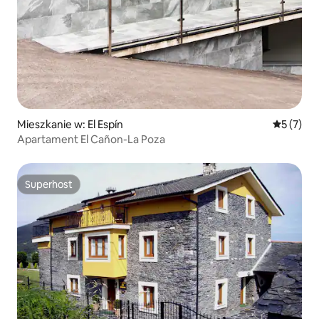
Mieszkanie w: El Espín
Średnia oc
5 (7)
Apartament El Cañon-La Poza
Superhost
Superhost