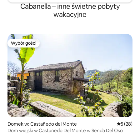
bar/restauracja/basen 10 minut jazdy
Cabanella – inne świetne pobyty
samochodem oraz sklepy, supermarket,
wakacyjne
restauracje, apteka, stacja benzynowa
itp. 20 minut jazdy samochodem.
Wybór gości
Wybór gości
Domek w: Castañedo del Monte
Średnia oce
5 (28)
Dom wiejski w Castañedo Del Monte w Senda Del Oso