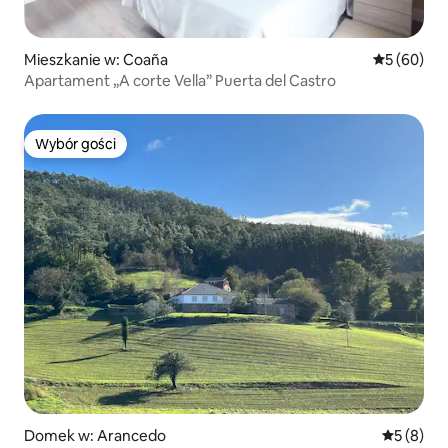
Mieszkanie w: Coaña
Średnia oce
5 (60)
Apartament „A corte Vella” Puerta del Castro
Wybór gości
Wybór gości
Domek w: Arancedo
Średnia oc
5 (8)