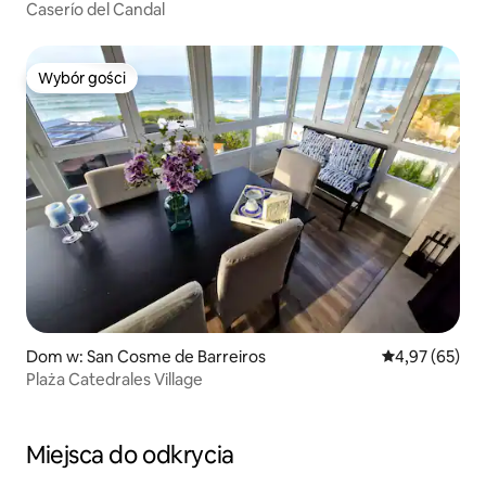
Caserío del Candal
Wybór gości
Wybór gości
Dom w: San Cosme de Barreiros
Średnia ocena:
4,97 (65)
Plaża Catedrales Village
Miejsca do odkrycia