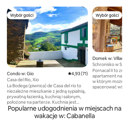
Wybór gości
Wybór gości
Wybór gości
Wybór gości
Domek w: Villar de
Schronisko w Somi
Widoki | Niedźwie
Pornacal II to znac
Condo w: Gío
Średnia ocena: 4,93 na 5, liczba
4,93 (71)
apartament na wsi:
Casa del Río, Xio
w którym można si
La Bodega (piwnica) de Casa del río to
spacerować wśród 
niezależne mieszkanie z jedną sypialnią,
odkrywać Somiedo. Nie przyjeżdżas
prywatną łazienką, kuchnią i salonym,
tylko po to, żeby
położone na parterze. Kuchnia jest
oddychania czyst
Popularne udogodnienia w miejscach na
wyposażona tak, aby można było
podróżowania spe
przygotować proste posiłki (ale nie ma
oraz cieszenia się
wakacje w: Cabanella
piekarnika ani kuchenki mikrofalowej).
życiem doliny. Przytulne miejsce
Mieszkanie jest proste i minimalistyczne,
w samym sercu P