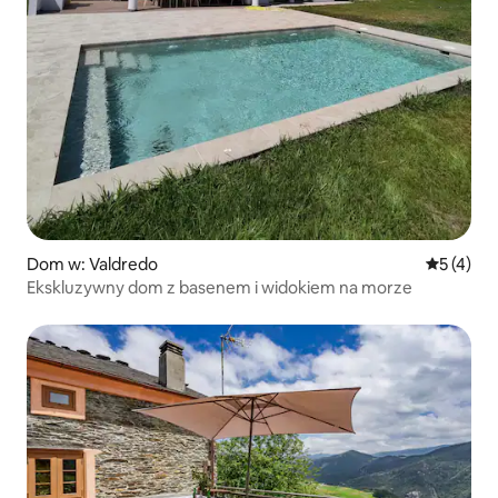
Dom w: Valdredo
Średnia oc
5 (4)
Ekskluzywny dom z basenem i widokiem na morze