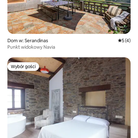
Dom w: Serandinas
Średnia oc
5 (4)
Punkt widokowy Navia
Wybór gości
Wybór gości