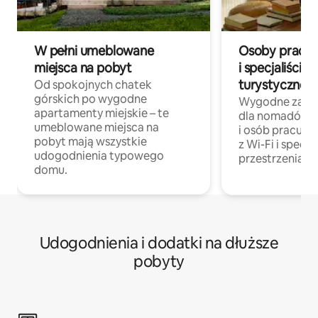
W pełni umeblowane
Osoby pracują
miejsca na pobyt
i specjaliści z
turystycznej
Od spokojnych chatek
górskich po wygodne
Wygodne zakw
apartamenty miejskie – te
dla nomadów 
umeblowane miejsca na
i osób pracując
pobyt mają wszystkie
z Wi-Fi i specja
udogodnienia typowego
przestrzenią do
domu.
Udogodnienia i dodatki na dłuższe
pobyty