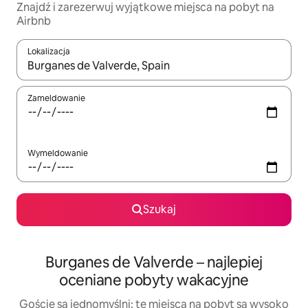
Znajdź i zarezerwuj wyjątkowe miejsca na pobyt na
Airbnb
Lokalizacja
Gdy wyniki będą dostępne, możesz poruszać się po nich za pom
Zameldowanie
Wymeldowanie
Szukaj
Burganes de Valverde – najlepiej
oceniane pobyty wakacyjne
Goście są jednomyślni: te miejsca na pobyt są wysoko