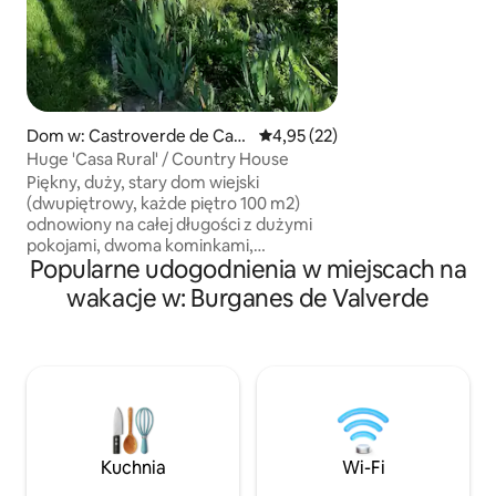
po prostu spokojn
oddychać świeży
pochodzącym z gó
zobaczyć dzikie zw
jelenie, jelenie, 
poćwiczyć piłkę no
koszykówkę, rzyms
Dom w: Castroverde de Cam
Średnia ocena: 4,95 na 5, liczba
4,95 (22)
pos
Huge 'Casa Rural' / Country House
Piękny, duży, stary dom wiejski
(dwupiętrowy, każde piętro 100 m2)
odnowiony na całej długości z dużymi
pokojami, dwoma kominkami,
Popularne udogodnienia w miejscach na
ogromnym tarasem z pełnym
wyposażeniem meblowym i dużym
wakacje w: Burganes de Valverde
ogrodem wiejskim (800 m2) ze starymi
wiązami i różnorodną florą. Dostępne dla
maksymalnie 7 najemców, z 3 pokojami
dwuosobowymi i 1 pojedynczym łóżkiem
na korytarzu na górze. Ogrzewanie i
ciepła woda. W pobliżu znajduje się
doskonała restauracja „Lera” z gwiazdką
Michelina. Kort do paddle tennis 100
Kuchnia
Wi-Fi
metrów od hotelu i publiczny basen