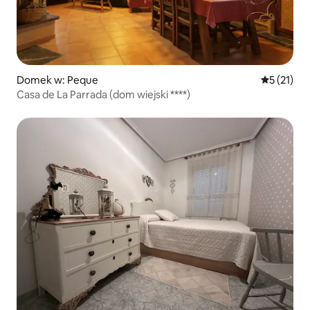
Domek w: Peque
Średnia oce
5 (21)
Casa de La Parrada (dom wiejski ****)