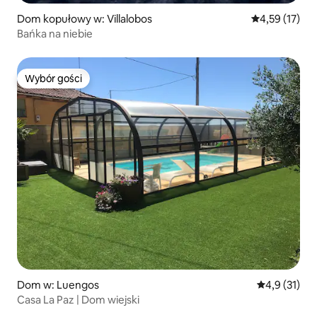
Dom kopułowy w: Villalobos
Średnia ocena:
4,59 (17)
Bańka na niebie
Wybór gości
Wybór gości
Dom w: Luengos
Średnia ocena
4,9 (31)
Casa La Paz | Dom wiejski