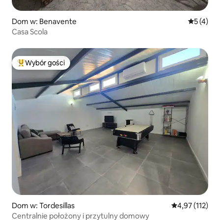
Dom w: Benavente
Średnia oc
5 (4)
Casa Scola
Wybór gości
Najpopularniejsze z kategorii Wybór gości
Dom w: Tordesillas
Średnia ocena: 
4,97 (112)
Centralnie położony i przytulny domowy