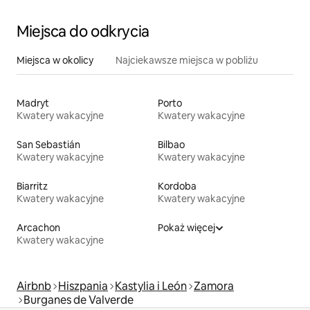
Miejsca do odkrycia
Miejsca w okolicy
Najciekawsze miejsca w pobliżu
Madryt
Porto
Kwatery wakacyjne
Kwatery wakacyjne
San Sebastián
Bilbao
Kwatery wakacyjne
Kwatery wakacyjne
Biarritz
Kordoba
Kwatery wakacyjne
Kwatery wakacyjne
Arcachon
Pokaż więcej
Kwatery wakacyjne
Airbnb
Hiszpania
Kastylia i León
Zamora
Burganes de Valverde