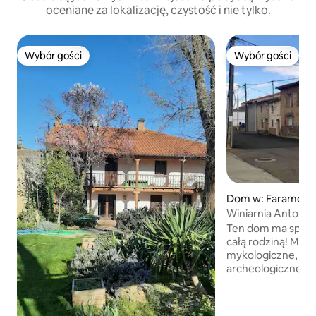
oceniane za lokalizację, czystość i nie tylko.
Wybór gości
Wybór gości
Wybór gości
Wybór gości
Dom w: Faramonta
a
Winiarnia Antonio
Ten dom ma spokój 
całą rodziną! Moż
mykologiczne, od
archeologiczne, m
średniowieczne kla
malowidła jaskiniow
pobliskie zbiorniki