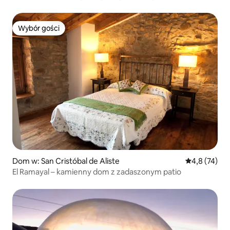
Wybór gości
Wybór gości
Dom w: San Cristóbal de Aliste
Średnia ocena
4,8 (74)
El Ramayal – kamienny dom z zadaszonym patio