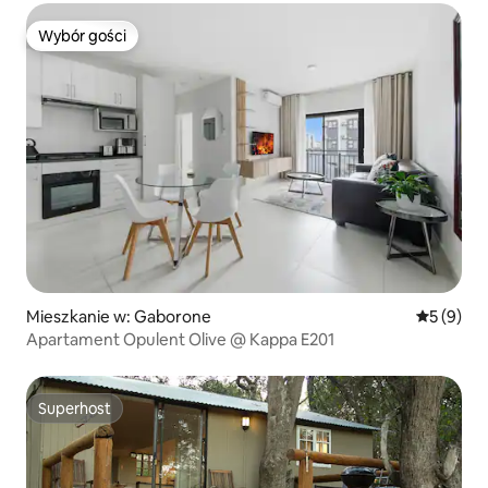
Wybór gości
Wybór gości
Mieszkanie w: Gaborone
Średnia oc
5 (9)
Apartament Opulent Olive @ Kappa E201
Superhost
Superhost