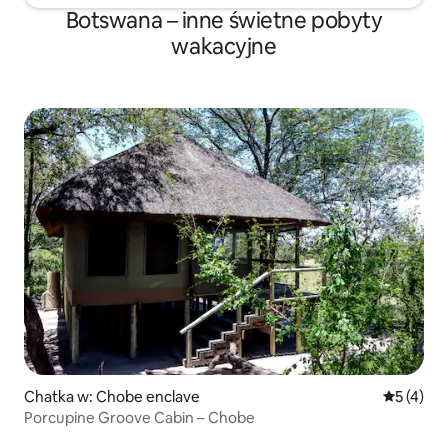
Botswana – inne świetne pobyty
wakacyjne
Chatka w: Chobe enclave
Średnia oc
5 (4)
Porcupine Groove Cabin – Chobe