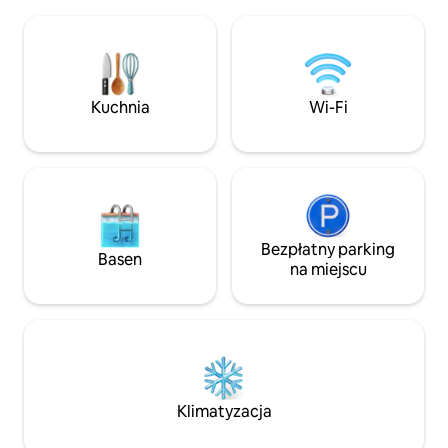
całodobową ochroną w prywatnej,
tu w interesach, 
ogrodzonej społeczności. ✔ Doskonała
pokochasz centraln
lokalizacja: łatwo dotrzesz do centrów
i spokojną atmosferę. 5 min d
biznesowych, centrów handlowych
centrów handlowyc
i świetnych restauracji. ✔ Komfort
15 minut do lotnisk
i wygoda: ciesz się bezproblemowym
Kuchnia
Wi-Fi
telewizor Smart T
pobytem dzięki wejściu bez klucza,
Idealne dla wszyst
w pełni wyposażonej kuchni oraz
szybkiemu i niezawodnemu Wi-Fi
dostępnemu 24/7.
Bezpłatny parking
Basen
na miejscu
Klimatyzacja