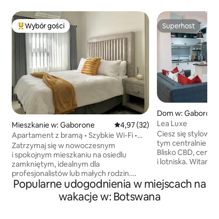
Wybór gości
Superhost
Najpopularniejsze z kategorii Wybór gości
Superhost
Dom w: Gaboron
Lea Luxe
Mieszkanie w: Gaborone
Średnia ocena: 4,97 na 5, liczba
4,97 (32)
Ciesz się stylow
Apartament z bramą • Szybkie Wi-Fi •
tym centralnie po
Miejsce pracy • 2 min do centrum
Zatrzymaj się w nowoczesnym
Blisko CBD, cent
handlowego
i spokojnym mieszkaniu na osiedlu
i lotniska. Witamy w naszym domu
zamkniętym, idealnym dla
w Gaborone! Ten 
profesjonalistów lub małych rodzin.
dom oferuje zarów
Popularne udogodnienia w miejscach na
Najważniejsze cechy to: ✔ Samodzielne
i wygodę. Znajduje 
zameldowanie: przyjedź, kiedy chcesz,
wakacje w: Botswana
minut od CBD, naj
i skorzystaj z łatwego samodzielnego
handlowych, resta
zameldowania. ✔ Spokój ducha: ciesz się
atrakcji. Niezależn