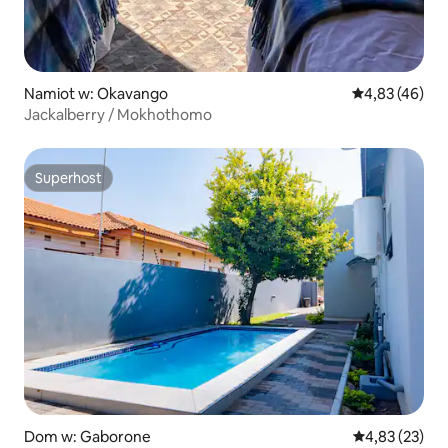
Namiot w: Okavango
Średnia ocena:
4,83 (46)
Jackalberry / Mokhothomo
Superhost
Superhost
Dom w: Gaborone
Średnia ocena:
4,83 (23)