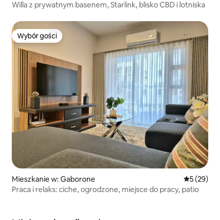
Willa z prywatnym basenem, Starlink, blisko CBD i lotniska
Wybór gości
Wybór gości
Mieszkanie w: Gaborone
Średnia oce
5 (29)
Praca i relaks: ciche, ogrodzone, miejsce do pracy, patio