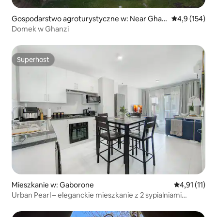
Gospodarstwo agroturystyczne w: Near Ghan
Średnia ocena:
4,9 (154)
zi
Domek w Ghanzi
Superhost
Superhost
Mieszkanie w: Gaborone
Średnia ocena
4,91 (11)
Urban Pearl – eleganckie mieszkanie z 2 sypialniami
w Sarona City