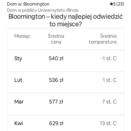
Dom w: Bloomington
Średnia oce
5 (23)
Dom w pobliżu Uniwersytetu Illinois
Bloomington – kiedy najlepiej odwiedzić
to miejsce?
Miesiąc
Średnia
Średnia
cena
temperatura
Sty
540 zł
-1 st. C
Lut
536 zł
1 st. C
Mar
577 zł
7 st. C
Kwi
629 zł
13 st. C