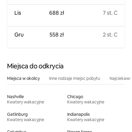
Lis
688 zł
7 st. C
Gru
558 zł
2 st. C
Miejsca do odkrycia
Miejsca w okolicy
Inne rodzaje miejsc pobytu
Najciekawsz
Nashville
Chicago
Kwatery wakacyjne
Kwatery wakacyjne
Gatlinburg
Indianapolis
Kwatery wakacyjne
Kwatery wakacyjne
Columbus
Pigeon Forge