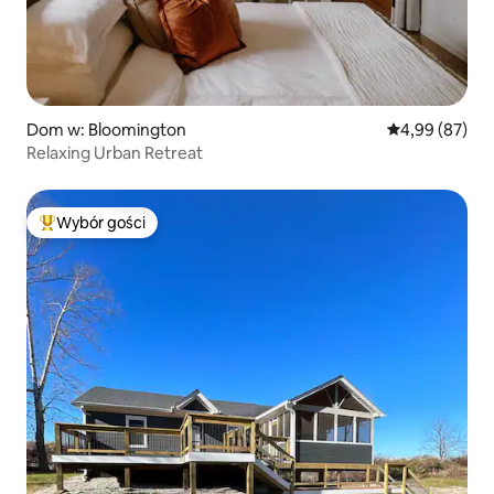
Dom w: Bloomington
Średnia ocena:
4,99 (87)
Relaxing Urban Retreat
Wybór gości
Najpopularniejsze z kategorii Wybór gości