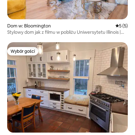
Dom w: Bloomington
Średnia oc
5 (5)
Stylowy dom jak z filmu w pobliżu Uniwersytetu Illinois |
Palenisko
Wybór gości
Wybór gości