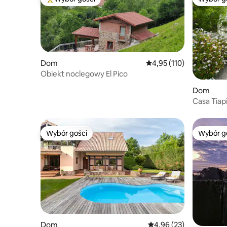
Najpopularniejsze z kategorii Wybór gości
Wybór g
Dom
Średnia ocena: 4,95 na 5
4,95 (110)
Obiekt noclegowy El Pico
Dom
Casa Tiapi
Wybór gości
Wybór g
Wybór gości
Wybór g
Dom
Średnia ocena: 4,96 na 
4,96 (23)