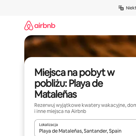
Przejdź
Niek
do
treści
Miejsca na pobyt w
pobliżu: Playa de
Mataleñas
Rezerwuj wyjątkowe kwatery wakacyjne, do
i inne miejsca na Airbnb
Lokalizacja
Gdy wyniki będą dostępne, możesz poruszać się p