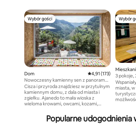
Wybór gości
Wybór g
Wybór gości
Wybór g
Mieszkan
Dom
Średnia ocena: 4,91 na 5
4,91 (173)
3 pokoje, 
Nowoczesny kamienny sen z panoramą
i przestr
Wspaniał
z Wi-Fi
Cisza i przyroda znajdziesz w przytulnym
miasta, w
kamiennym domu, z dala od miasta i
turystycznych 
zgiełku. Ajanedo to mała wioska z
możliwość
wieloma krowami, owcami, kozami,
dwie pełn
kotami, psami i około 30
druga z w
majestatycznymi sępami gęsimi.
Popularne udogodnienia w
z jadalnią
Znajduje się na wysokości 400 metrów w
Niedawno
dolinie Miera, w otoczeniu gór o
wszystko,
wysokości 2000 metrów. W Líerganes, w
spędzić tu