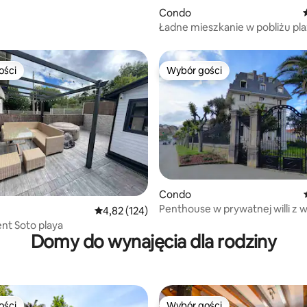
, liczba recenzji: 240
Condo
Ładne mieszkanie w pobliżu pl
Sardinero
ości
Wybór gości
ości
Wybór gości
, liczba recenzji: 166
Condo
Penthouse w prywatnej willi z 
Średnia ocena: 4,82 na 5, liczba recenzji: 124
4,82 (124)
na plażę
nt Soto playa
Domy do wynajęcia dla rodziny
ości
Wybór gości