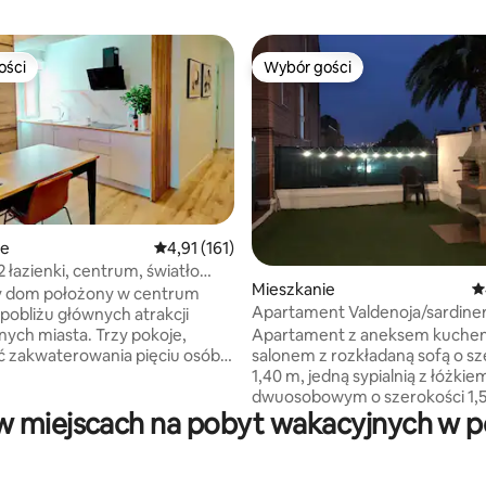
ości
Wybór gości
ości
Wybór gości
ie
Średnia ocena: 4,91 na 5, liczba recenzji: 161
4,91 (161)
, liczba recenzji: 173
2 łazienki, centrum, światło
Mieszkanie
Ś
zeń
y dom położony w centrum
Apartament Valdenoja/sardiner
 pobliżu głównych atrakcji
dużym tarasem.
miasta. Trzy pokoje,
Apartament z aneksem kuche
 zakwaterowania pięciu osób,
salonem z rozkładaną sofą o sz
e łazienki (jedna z prysznicem,
1,40 m, jedną sypialnią z łóżkie
anną), przestronna kuchnia
dwuosobowym o szerokości 1,5
 miejscach na pobyt wakacyjnych w po
 i salonem. Dwa balkony i winda.
łazienką z toaletą i prysznicem
 odnowione i wyposażone we
tarasy, jeden z grillem, stołem
 czego potrzebujesz, aby
i krzesłami. Wi-Fi. Zainstalowan
 kilka spektakularnych dni.
czujnik monitorowania hałasu, 