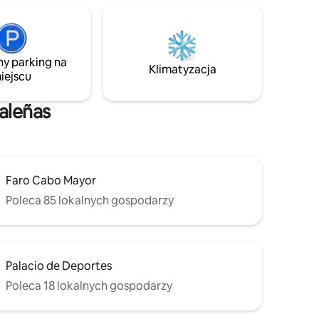
zczalny
z niezrównanymi widokami, zadaszoną
jadalnią na świeżym powietrzu, grillem,
 rozmów,
fontanną i magicznym lasem, w którym
sie,
wiatr szepcze przez gałęzie buków
ny parking na
rawem
najbardziej romantyczną historię, jaką
Klimatyzacja
iejscu
kiedykolwiek opowiedziano.
aleñas
Faro Cabo Mayor
Poleca 85 lokalnych gospodarzy
Palacio de Deportes
Poleca 18 lokalnych gospodarzy