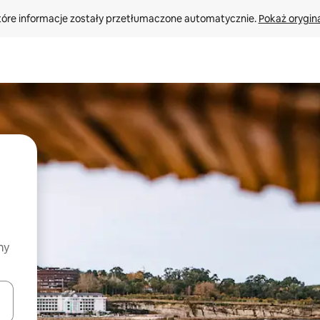
tóre informacje zostały przetłumaczone automatycznie. 
Pokaż orygina
my
o nich za pomocą klawiszy strzałek w górę i w dół lub przeglądać j