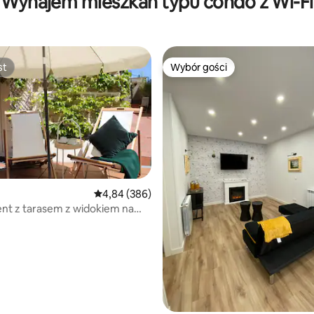
Wynajem mieszkań typu condo z Wi-Fi
st
Wybór gości
st
Wybór gości
Średnia ocena: 4,84 na 5, liczba recenzji: 386
4,84 (386)
nt z tarasem z widokiem na
garażem