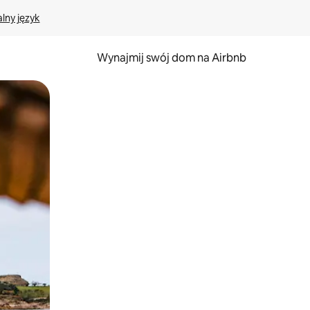
lny język
Wynajmij swój dom na Airbnb
e za pomocą gestów dotykowych lub przesuwania.