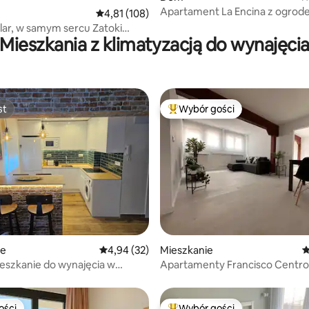
Apartament La Encina z ogrod
Średnia ocena: 4,81 na 5, liczba recenzji: 108
4,81 (108)
lar, w samym sercu Zatoki
Mieszkania z klimatyzacją do wynajęci
r
st
Wybór gości
st
Najpopularniejsze z kategorii 
, liczba recenzji: 103
ie
Średnia ocena: 4,94 na 5, liczba recenzji: 32
4,94 (32)
Mieszkanie
Ś
eszkanie do wynajęcia w
Apartamenty Francisco Centro
ardinero
Santander, 5C...
ości
Wybór gości