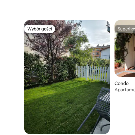
Wybór gości
Superho
Wybór gości
Superho
Condo
Apartame
morze i 