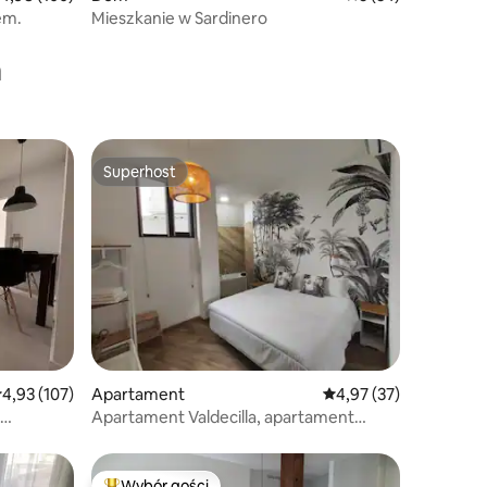
em.
Mieszkanie w Sardinero
a
Superhost
Wybór gości
Superhost
rednia ocena: 4,93 na 5, liczba recenzji: 107
4,93 (107)
Apartament
Średnia ocena: 4,97 na 
4,97 (37)
Apartament Valdecilla, apartament
rodzinny 2
Wybór gości