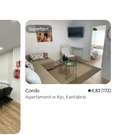
Superhost
Superhost
Condo
Średnia ocena: 4,82 na 5
4,82 (172)
Apartament w Ajo, Kantabria