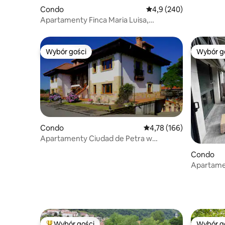
Condo
Średnia ocena: 4,9 na 5
4,9 (240)
Apartamenty Finca Maria Luisa,
Apartament 7D
Wybór gości
Wybór g
Wybór gości
Wybór g
Condo
Średnia ocena: 4,78 na 5
4,78 (166)
Apartamenty Ciudad de Petra w
Santillana del Mar
Condo
Apartame
Wybór gości
Wybór g