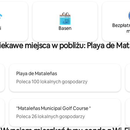
dwie minuty spacerem dzieli
za zadanie zapewnić, że dopus
nt od Parkingu Santander
poziom decybeli nie zostanie
dealnej alternatywy, aby
przekroczony. Nie nagrywa on
samochód w dobrej cenie.
ale ostrzega o nadmiernym hała
Bezpłat
ponieważ zgodnie z nowym p
i
Basen
m
jego stosowanie jest obecnie
obowiązkowe.
ciekawe miejsca w pobliżu: Playa de Mat
Playa de Mataleñas
Poleca 100 lokalnych gospodarzy
"Mataleñas Municipal Golf Course "
Poleca 26 lokalnych gospodarzy