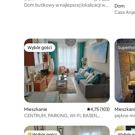
Dom butikowy w najlepszej lokalizacji w
Dom
Kantabrii
Casa Anja
Santande
Wybór gości
Superho
Wybór gości
Superho
Mieszkanie
Średnia ocena: 4,75 na 5
4,75 (103)
Mieszkan
CENTRUM, PARKING, WI-FI, BASEN,
piękne mi
TENIS, PLAŻA
pobliżu S
Wybór gości
Wybór g