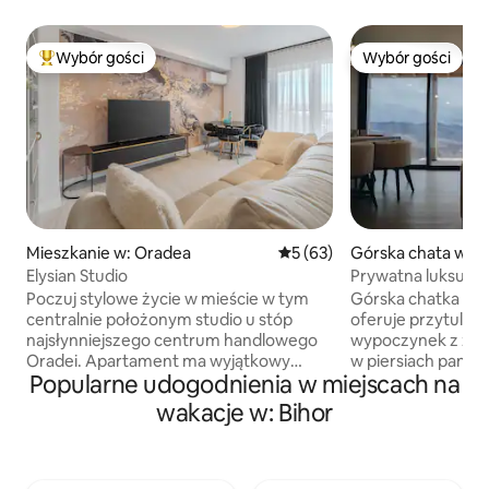
Wybór gości
Wybór gości
Najpopularniejsze z kategorii Wybór gości
Wybór gości
Mieszkanie w: Oradea
Średnia ocena: 5 na 5, liczba
5 (63)
Górska chata w: 
Elysian Studio
Prywatna luksusow
Podgrzewany base
Poczuj stylowe życie w mieście w tym
Górska chatka na 
centralnie położonym studio u stóp
oferuje przytulny 
najsłynniejszego centrum handlowego
wypoczynek z zap
Oradei. Apartament ma wyjątkowy
w piersiach pano
Popularne udogodnienia w miejscach na
wystrój i najwyższej jakości
Domek ma przestr
wykończenie, a także bardzo wygodne
piętra, z wolnost
wakacje w: Bihor
łóżko typu king-size i otwartą część
i wanną z hydroma
dzienną oddzieloną ścianką ozdobną. Do
w głównej części mieszk
dyspozycji gości jest telewizor z płaskim
w całej chatce po
ekranem, w pełni wyposażona kuchnia
naturalne piękno 