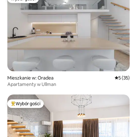
Wybór gości
Mieszkanie w: Oradea
Średnia oce
5 (35)
Apartamenty w Ullman
Wybór gości
Najpopularniejsze z kategorii Wybór gości