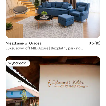
Mieszkanie w: Oradea
Średnia oce
5 (10)
Luksusowy loft MID Azure | Bezpłatny parking
i samodzielne zameldowanie
Wybór gości
Wybór gości