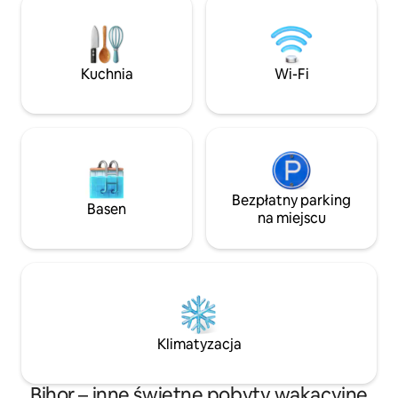
i balkon z widokiem na miasto.
a jednocześnie ci
Przestronny prysznic dodaje luksusu
życia w pomieszczeniach
łazience. Ta kompaktowa, ale elegancka
znajduje się też po
przestrzeń została sprytnie
pozwala się dobrz
Kuchnia
Wi-Fi
zaprojektowana i oferuje wszystko,
Idealne miejsce 
czego potrzebujesz, aby Twój pobyt był
z rodziną
niezapomniany.
Bezpłatny parking
Basen
na miejscu
Klimatyzacja
Bihor – inne świetne pobyty wakacyjne