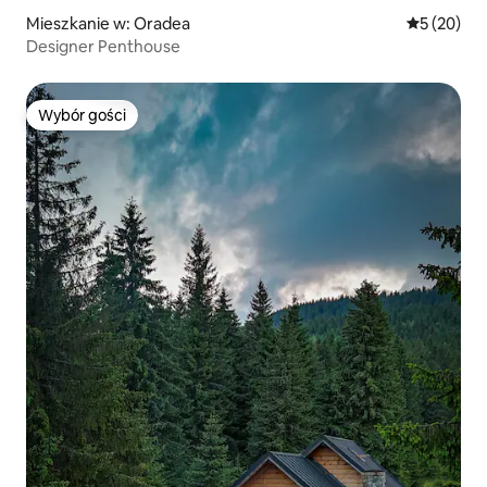
Mieszkanie w: Oradea
Średnia oce
5 (20)
Designer Penthouse
Wybór gości
Wybór gości