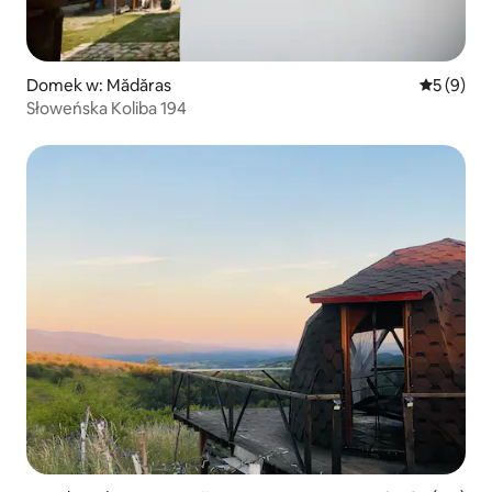
Domek w: Mădăras
Średnia oc
5 (9)
Słoweńska Koliba 194