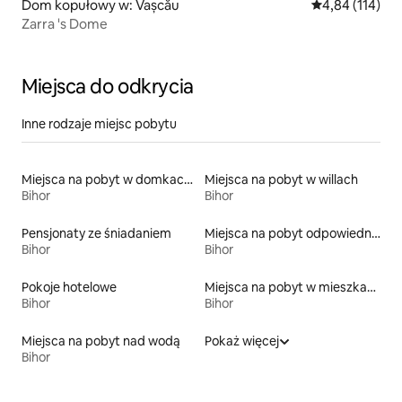
Dom kopułowy w: Vașcău
Średnia ocena: 
4,84 (114)
Zarra 's Dome
Miejsca do odkrycia
Inne rodzaje miejsc pobytu
Miejsca na pobyt w domkach gościnnych
Miejsca na pobyt w willach
Bihor
Bihor
Pensjonaty ze śniadaniem
Miejsca na pobyt odpowiednie dla rodzin
Bihor
Bihor
Pokoje hotelowe
Miejsca na pobyt w mieszkaniach typu condo
Bihor
Bihor
Miejsca na pobyt nad wodą
Pokaż więcej
Bihor