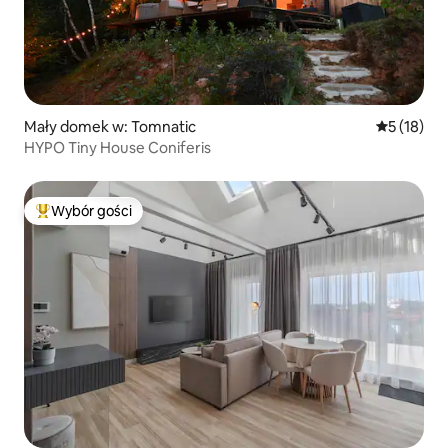
Mały domek w: Tomnatic
Średnia oce
5 (18)
HYPO Tiny House Coniferis
Wybór gości
Najpopularniejsze z kategorii Wybór gości