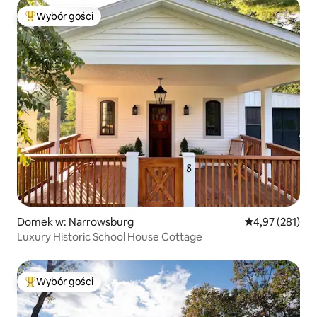
Wybór gości
Najpopularniejsze z kategorii Wybór gości
Domek w: Narrowsburg
Średnia ocena: 
4,97 (281)
Luxury Historic School House Cottage
Wybór gości
Najpopularniejsze z kategorii Wybór gości