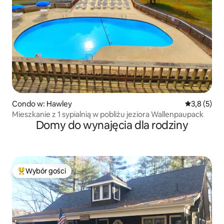
Condo w: Hawley
Średnia ocen
3,8 (5)
Mieszkanie z 1 sypialnią w pobliżu jeziora Wallenpaupack
Domy do wynajęcia dla rodziny
Wybór gości
Najpopularniejsze z kategorii Wybór gości