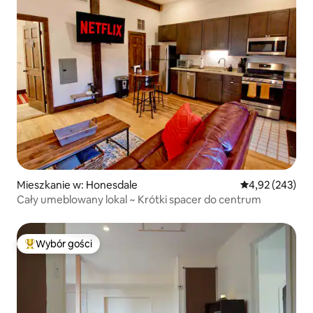
Mieszkanie w: Honesdale
Średnia ocena: 
4,92 (243)
Cały umeblowany lokal ~ Krótki spacer do centrum
Wybór gości
Najpopularniejsze z kategorii Wybór gości