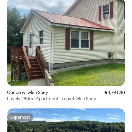
Condo w: Glen Spey
Średnia ocena:
4,79 (28)
Lovely 2Bdrm Apartment in quiet Glen Spey
Superhost
Superhost