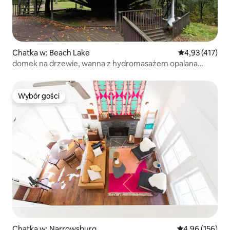
Chatka w: Beach Lake
Średnia ocena: 
4,93 (417)
domek na drzewie, wanna z hydromasażem opalana
drewnem / sauna beczkowa
Wybór gości
Wybór gości
Chatka w: Narrowsburg
Średnia ocena: 
4,96 (156)