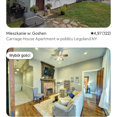
Mieszkanie w: Goshen
Średnia ocena: 
4,97 (122)
Carriage House Apartment w pobliżu Legoland NY
Wybór gości
Wybór gości