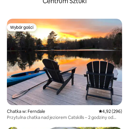
Centrum Sztuki
Wybór gości
Wybór gości
Chatka w: Ferndale
Średnia ocena: 
4,92 (296)
Przytulna chatka nad jeziorem Catskills – 2 godziny od
Nowego Jorku!