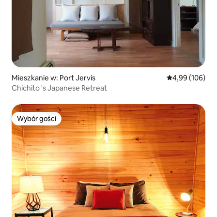
Mieszkanie w: Port Jervis
Średnia ocena: 
4,99 (106)
Chichito 's Japanese Retreat
Wybór gości
Wybór gości