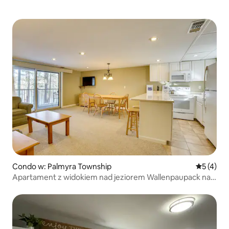
Condo w: Palmyra Township
Średnia oc
5 (4)
Apartament z widokiem nad jeziorem Wallenpaupack na
cały rok