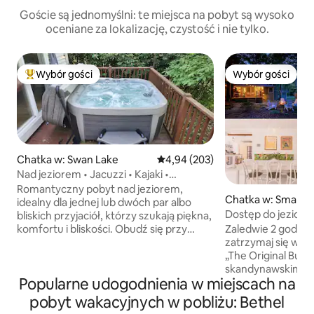
Goście są jednomyślni: te miejsca na pobyt są wysoko
oceniane za lokalizację, czystość i nie tylko.
Wybór gości
Wybór gości
Najpopularniejsze z kategorii Wybór gości
Wybór gości
Chatka w: Swan Lake
Średnia ocena: 4,94 na 5, liczba 
4,94 (203)
Nad jeziorem • Jacuzzi • Kajaki •
Palenisko • Wędkowanie
Romantyczny pobyt nad jeziorem,
Chatka w: Smallw
idealny dla jednej lub dwóch par albo
Dostęp do jeziora 
bliskich przyjaciół, którzy szukają piękna,
do pływania – ognis
komfortu i bliskości. Obudź się przy
Zaledwie 2 godzin
wodzie z bąbelkami, zrelaksuj się
zatrzymaj się w @
w jacuzzi pod rozgwieżdżonym niebem
„The Original Bung
i spędź długie wieczory przy
skandynawskim w C
Popularne udogodnienia w miejscach na
trzaskającym palenisku z dostarczonym
do jeziora, kajaki
drewnem opałowym. Ciesz się otwartą
wiosłowania i koła
pobyt wakacyjnych w pobliżu: Bethel
przestrzenią, w pełni wyposażoną
Przyjedź, aby skor