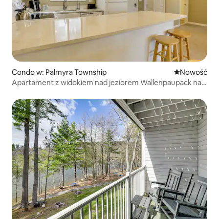
Condo w: Palmyra Township
Nowe miejsc
Nowość
Apartament z widokiem nad jeziorem Wallenpaupack na
cały rok