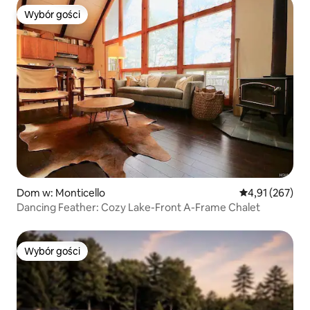
Wybór gości
Wybór gości
Dom w: Monticello
Średnia ocena: 
4,91 (267)
Dancing Feather: Cozy Lake-Front A-Frame Chalet
Wybór gości
Wybór gości