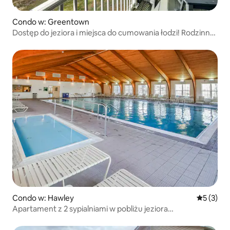
Condo w: Greentown
Dostęp do jeziora i miejsca do cumowania łodzi! Rodzinne
mieszkanie w Greentown
Condo w: Hawley
Średnia oc
5 (3)
Apartament z 2 sypialniami w pobliżu jeziora
Wallenpaupack