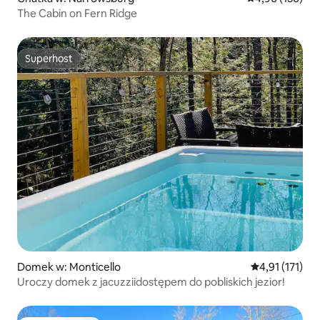
The Cabin on Fern Ridge
Superhost
Superhost
Domek w: Monticello
Średnia ocena: 
4,91 (171)
Uroczy domek z jacuzziidostępem do pobliskich jezior!