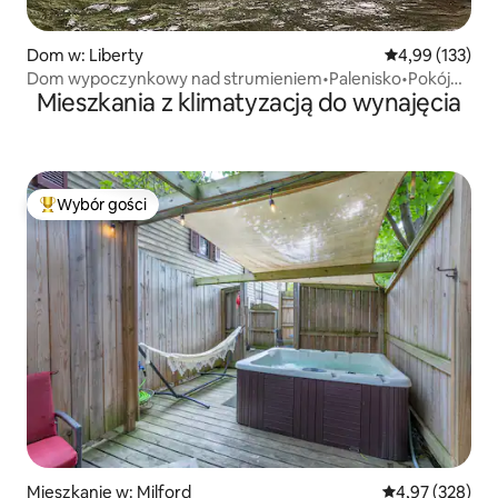
Dom w: Liberty
Średnia ocena: 
4,99 (133)
Dom wypoczynkowy nad strumieniem•Palenisko•Pokój
Mieszkania z klimatyzacją do wynajęcia
gier•Przyjazne dla psów
Wybór gości
Najpopularniejsze z kategorii Wybór gości
Mieszkanie w: Milford
Średnia ocena: 
4,97 (328)