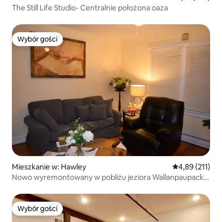
The Still Life Studio- Centralnie położona oaza
Wybór gości
Wybór gości
Mieszkanie w: Hawley
Średnia ocena: 
4,89 (211)
Nowo wyremontowany w pobliżu jeziora Wallanpaupack –
balkon wewnętrzny
Wybór gości
Wybór gości