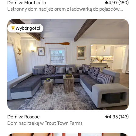
Dom w: Monticello
Średnia ocena: 
4,97 (180)
Ustronny dom nad jeziorem z ładowarką do pojazdów
elektrycznych
Wybór gości
Najpopularniejsze z kategorii Wybór gości
Dom w: Roscoe
Średnia ocena: 
4,95 (143)
Dom nad rzeką w Trout Town Farms