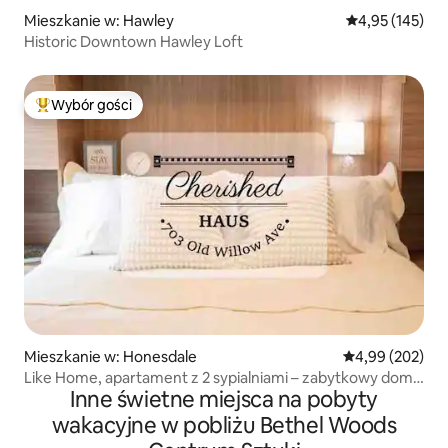
Mieszkanie w: Hawley
Średnia ocena: 
4,95 (145)
Historic Downtown Hawley Loft
Wybór gości
Najpopularniejsze z kategorii Wybór gości
Mieszkanie w: Honesdale
Średnia ocena: 
4,99 (202)
Like Home, apartament z 2 sypialniami – zabytkowy dom –
Inne świetne miejsca na pobyty
Honesdale, Pensylwania
wakacyjne w pobliżu Bethel Woods