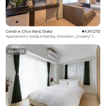
Condo w: Chuo Ward, Osaka
Średnia ocena: 
4,93 (272)
Apartament z windą w Namba, Dotonbori „2 toalety” 1
minuta pieszo do metra i 3 minuty do targu Kuromon i 5
minut do Shinsaibashi, inne oferty w tym samym budynku,
zapraszam do kontaktu
Superhost
Superhost