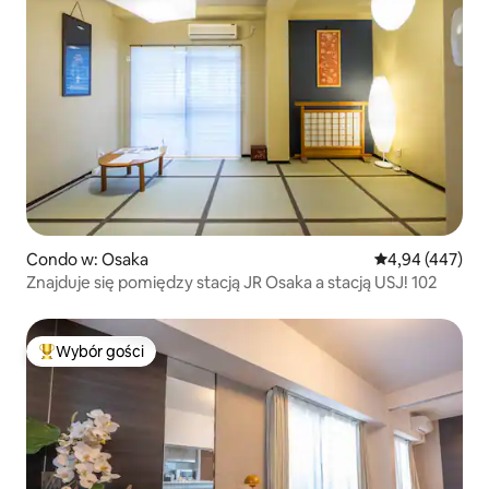
Condo w: Osaka
Średnia ocena: 
4,94 (447)
Znajduje się pomiędzy stacją JR Osaka a stacją USJ! 102
Wybór gości
Najpopularniejsze z kategorii Wybór gości