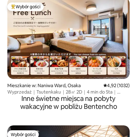
Wybór gości
Najpopularniejsze z kategorii Wybór gości
Mieszkanie w: Naniwa Ward, Osaka
Średnia ocena: 4
4,92 (1032)
Wyprzedaż｜Tsutenkaku｜28㎡ 2D｜4 min do Sta｜
Inne świetne miejsca na pobyty
Dotonbori Namba
wakacyjne w pobliżu Bentencho
Wybór gości