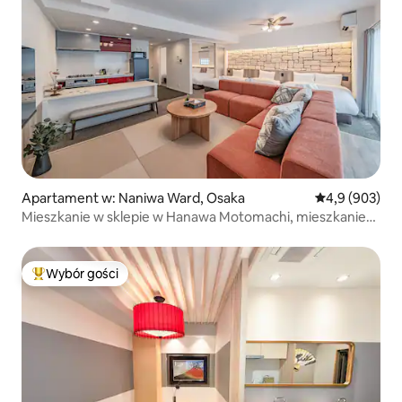
Apartament w: Naniwa Ward, Osaka
Średnia ocena:
4,9 (903)
Mieszkanie w sklepie w Hanawa Motomachi, mieszkanie
rodzinne 3
Wybór gości
Najpopularniejsze z kategorii Wybór gości