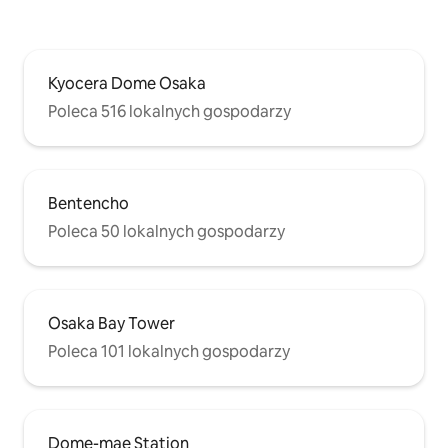
1 bezpłatne miejsce parkingowe przed
stacji Tennoji, stacj
wejściem na pierwszym piętrze
Wymiary miejsca parkingowego: 2,3 m
szerokości × 2,4 m wysokości × 4,8 m
długości Jeśli pojazd jest duży,
Kyocera Dome Osaka
z wyprzedzeniem potwierdź, czy
Poleca 516 lokalnych gospodarzy
możesz go zaparkować
Bentencho
Poleca 50 lokalnych gospodarzy
Osaka Bay Tower
Poleca 101 lokalnych gospodarzy
Dome-mae Station