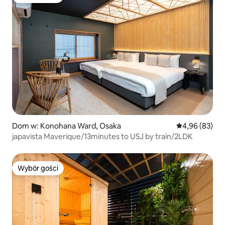
Wybór gości
Dom w: Konohana Ward, Osaka
Średnia ocena:
4,96 (83)
japavista Maverique/13minutes to USJ by train/2LDK
Wybór gości
Wybór gości