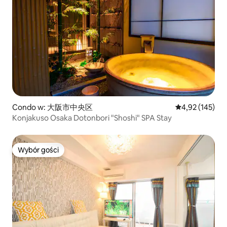
Condo w: 大阪市中央区
Średnia ocena: 
4,92 (145)
Konjakuso Osaka Dotonbori "Shoshi" SPA Stay
Wybór gości
Wybór gości