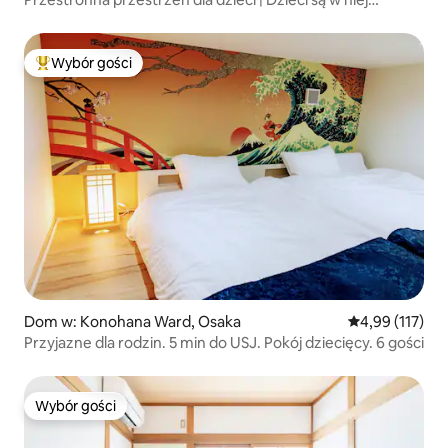
pochłonięte, a dorośli są zadowoleni z luksusowych
specyfikacji
Wybór gości
Najpopularniejsze z kategorii Wybór gości
Dom w: Konohana Ward, Osaka
Średnia ocena: 
4,99 (117)
Przyjazne dla rodzin. 5 min do USJ. Pokój dziecięcy. 6 gości
Wybór gości
Wybór gości