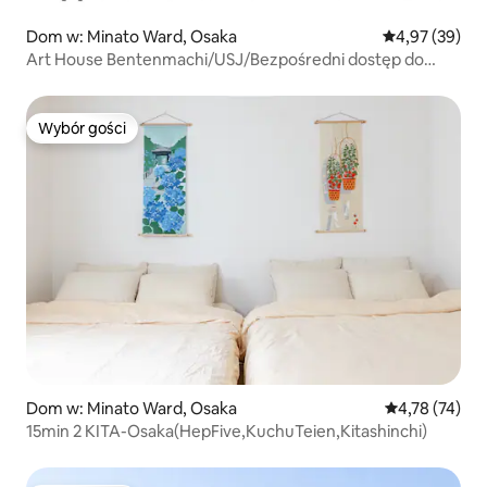
Dom w: Minato Ward, Osaka
Średnia ocena:
4,97 (39)
Art House Bentenmachi/USJ/Bezpośredni dostęp do
lotniska Kansai/Do 8 osób/88 m²
Wybór gości
Wybór gości
Dom w: Minato Ward, Osaka
Średnia ocena:
4,78 (74)
15min 2 KITA-Osaka(HepFive,KuchuTeien,Kitashinchi)