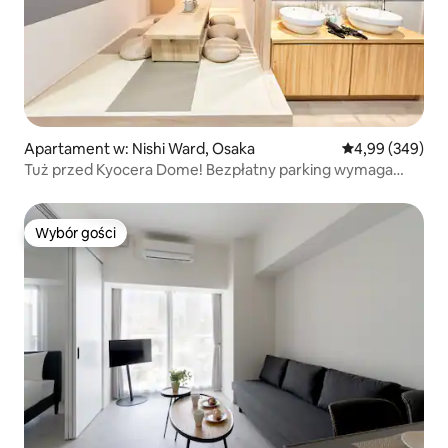
Apartament w: Nishi Ward, Osaka
Średnia ocena: 4
4,99 (349)
Tuż przed Kyocera Dome! Bezpłatny parking wymaga
rezerwacji / 5 minut do Shinsaibashi 3 stacji / 7 minut do
USJ 3 stacji / bezpośrednie połączenie z Kobe i Narą,
Kyocera.
Wybór gości
Wybór gości