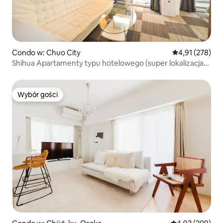
Condo w: Chuo City
Średnia ocena: 
4,91 (278)
Shihua Apartamenty typu hotelowego (super lokalizacja)
Tętniące życiem centrum handlowe 1 minuta od stacji
metra Nihonbashi!
Wybór gości
Wybór gości