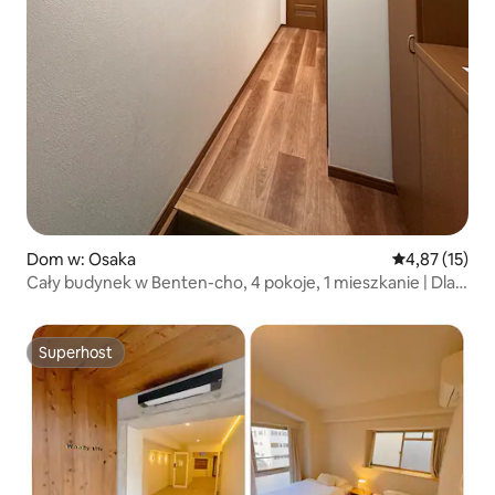
Dom w: Osaka
Średnia ocena:
4,87 (15)
Cały budynek w Benten-cho, 4 pokoje, 1 mieszkanie | Dla 8
osób | 4 łóżka dwuosobowe + tatami | W pobliżu USJ
Namba | Bezpośredni dostęp do Namba Umeda |
Odpowiednie dla rodzin i grup | Kyocera Dome
Superhost
Superhost