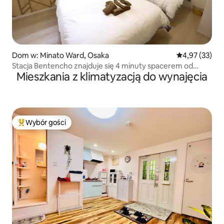
Dom w: Minato Ward, Osaka
Średnia ocena:
4,97 (33)
Stacja Bentencho znajduje się 4 minuty spacerem od
Mieszkania z klimatyzacją do wynajęcia
dwóch linii kolejowych JR i linii metra! Duża liczba osób!
Przestronny dom 4LDK!
Wybór gości
Najpopularniejsze z kategorii Wybór gości