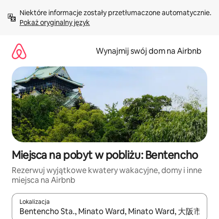
Przejdź
Niektóre informacje zostały przetłumaczone automatycznie. 
do
Pokaż oryginalny język
treści
Wynajmij swój dom na Airbnb
Miejsca na pobyt w pobliżu: Bentencho
Rezerwuj wyjątkowe kwatery wakacyjne, domy i inne
miejsca na Airbnb
Lokalizacja
Gdy wyniki będą dostępne, możesz poruszać się po nich za pom