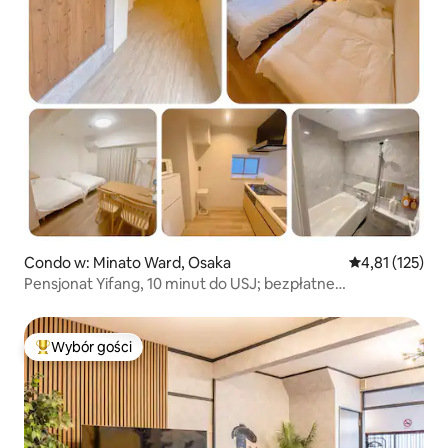
Condo w: Minato Ward, Osaka
Średnia ocena: 
4,81 (125)
Pensjonat Yifang, 10 minut do USJ; bezpłatne
przechowywanie bagażu przez 24 godziny; 15 minut do
Umeda i Shinsaibashi, Yifang [301] winda...
Wybór gości
Najpopularniejsze z kategorii Wybór gości