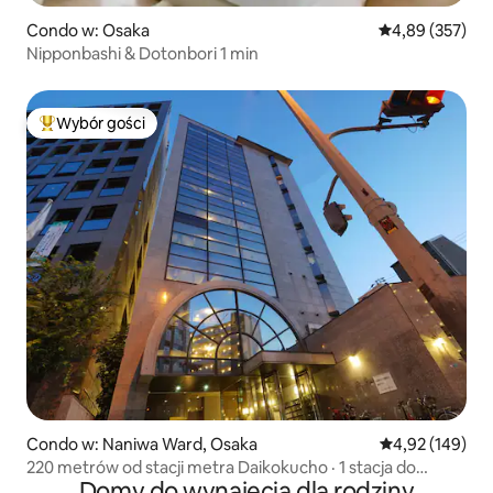
Condo w: Osaka
Średnia ocena: 
4,89 (357)
Nipponbashi & Dotonbori 1 min
Wybór gości
Najpopularniejsze z kategorii Wybór gości
Condo w: Naniwa Ward, Osaka
Średnia ocena: 
4,92 (149)
220 metrów od stacji metra Daikokucho · 1 stacja do
Domy do wynajęcia dla rodziny
Namba / Shinsaibashi · bezpośredni do Umeda ·