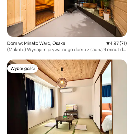
Dom w: Minato Ward, Osaka
Średnia ocena:
4,97 (71)
(Makoto) Wynajem prywatnego domu z sauną 9 minut do
USJ / Bezpłatny parking / 3 sypialnie / 8 łóżek / 2 łazienki
Wybór gości
Wybór gości