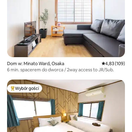
Dom w: Minato Ward, Osaka
Średnia ocena: 
4,83 (109)
6 min. spacerem do dworca / 2way access to JR/Sub.
Wybór gości
Najpopularniejsze z kategorii Wybór gości