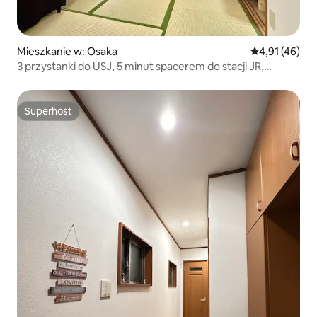
Mieszkanie w: Osaka
Średnia ocena:
4,91 (46)
3 przystanki do USJ, 5 minut spacerem do stacji JR,
apartament z podwójnym łóżkiem
Superhost
Superhost