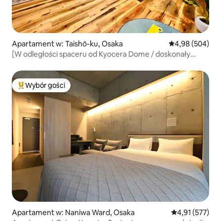
Apartament w: Taishō-ku, Osaka
Średnia ocena: 4
4,98 (504)
[W odległości spaceru od Kyocera Dome / doskonały
dostęp do USJ i Namby] 1 minuta od stacji Taisho /
wynajem całego budynku / dla rodzin / bezpośrednio przy
KIX...
Wybór gości
Najpopularniejsze z kategorii Wybór gości
Apartament w: Naniwa Ward, Osaka
Średnia ocena: 
4,91 (577)