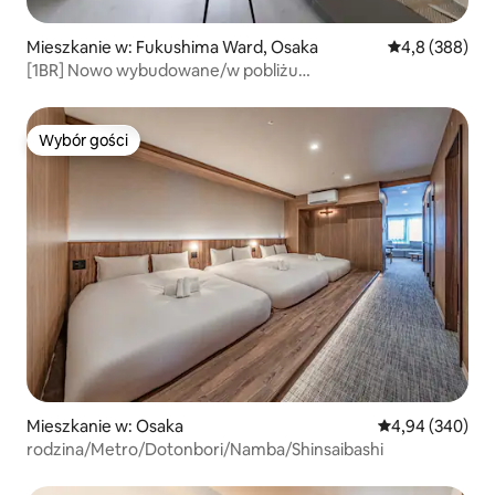
Mieszkanie w: Fukushima Ward, Osaka
Średnia ocena:
4,8 (388)
[1BR] Nowo wybudowane/w pobliżu
Umeda&Namba/Darmowe Wi-Fi
Wybór gości
Wybór gości
Mieszkanie w: Osaka
Średnia ocena: 4
4,94 (340)
rodzina/Metro/Dotonbori/Namba/Shinsaibashi