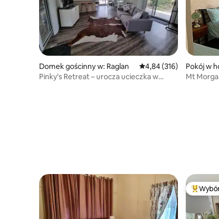
Domek gościnny w: Raglan
Średnia ocena: 4,84 na 5
4,84 (316)
Pokój w h
Pinky's Retreat – urocza ucieczka w
Mt Morgan
buszu
Wybór
Najpopul