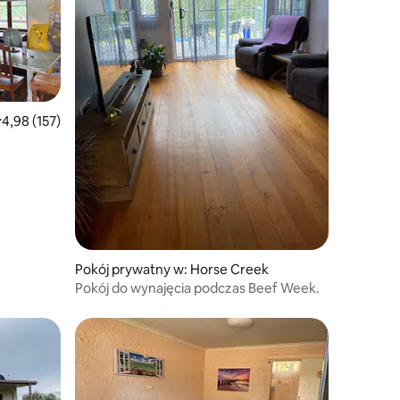
rednia ocena: 4,98 na 5, liczba recenzji: 157
4,98 (157)
Pokój prywatny w: Horse Creek
Pokój do wynajęcia podczas Beef Week.