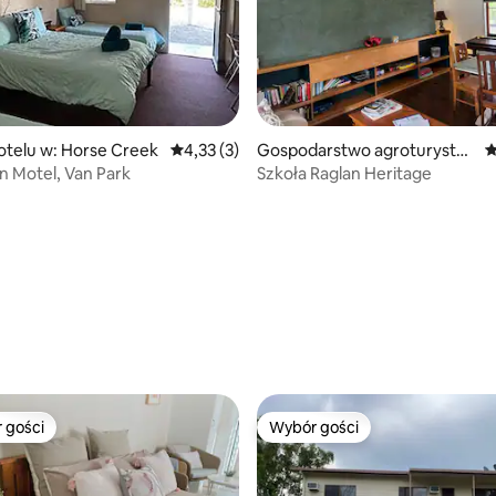
, liczba recenzji: 316
otelu w: Horse Creek
Średnia ocena: 4,33 na 5, liczba recenzji: 3
4,33 (3)
Gospodarstwo agroturystyc
Ś
zne w: Raglan
 Motel, Van Park
Szkoła Raglan Heritage
 gości
Wybór gości
arniejsze z kategorii Wybór gości
Wybór gości