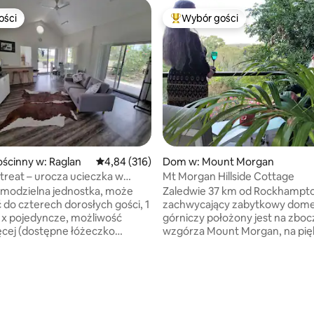
ości
Wybór gości
ości
Najpopularniejsze z kategorii 
ścinny w: Raglan
Średnia ocena: 4,84 na 5, liczba recenzji: 316
4,84 (316)
Dom w: Mount Morgan
etreat – urocza ucieczka w
Mt Morgan Hillside Cottage
amodzielna jednostka, może
Zaledwie 37 km od Rockhampto
 do czterech dorosłych gości, 1
zachwycający zabytkowy dom
 x pojedyncze, możliwość
górniczy położony jest na zboc
ęcej (dostępne łóżeczko
wzgórza Mount Morgan, na pię
ne i wysokie krzesełko), wanna
zacisznej działce o powierzchni
, kuchnia, salon, Wi-Fi i
Wspaniałe widoki, kangury i b
. Przestrzeń na zewnątrz,
ptaków. Zbudowany w okresie
paleniska, grilla i pieca do
świetności kopalni złota Mount
c zabaw dla dzieci. Duży
został niedawno odnowiony, dz
Położony na 170 akrach buszu,
czemu stał się pięknym miejsc