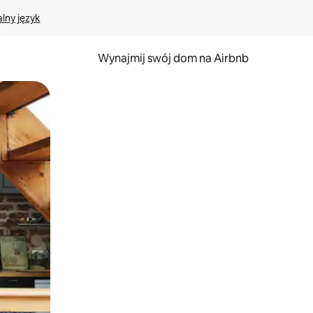
lny język
Wynajmij swój dom na Airbnb
e za pomocą gestów dotykowych lub przesuwania.