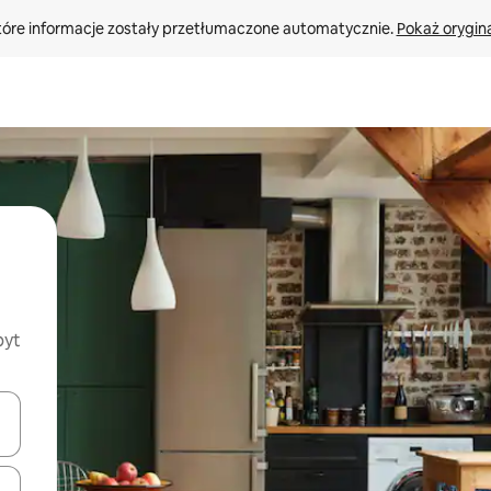
tóre informacje zostały przetłumaczone automatycznie. 
Pokaż orygina
byt
o nich za pomocą klawiszy strzałek w górę i w dół lub przeglądać j