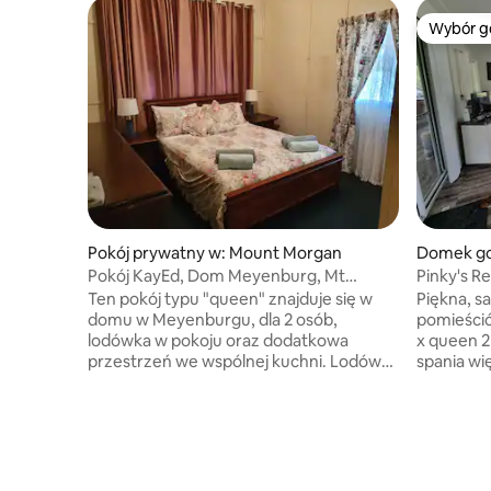
Wybór g
Wybór g
Pokój prywatny w: Mount Morgan
Domek go
Pokój KayEd, Dom Meyenburg, Mt
Pinky's R
Morgan, pokój Queen
buszu
Ten pokój typu "queen" znajduje się w
Piękna, s
domu w Meyenburgu, dla 2 osób,
pomieścić
lodówka w pokoju oraz dodatkowa
x queen 2
przestrzeń we wspólnej kuchni. Lodówka
spania wi
będzie odpowiednia dla par, znajduje się
turystycz
wspólny salon ze smart TV, jadalnia,
z pazurami
wewnątrz i na zewnątrz znajduje się
telewizor
opcja alfresco. wspólna łazienka, Wi-Fi
dostęp do 
wliczone w cenę, regularny darmowy
pizzy. Pla
telewizor. Śniadanie kontynentalne jest
parking. 