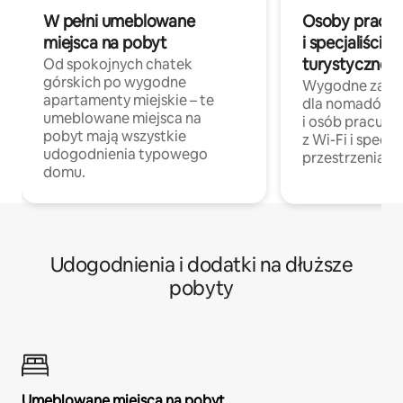
W pełni umeblowane
Osoby pracują
miejsca na pobyt
i specjaliści z
turystycznej
Od spokojnych chatek
górskich po wygodne
Wygodne zakw
apartamenty miejskie – te
dla nomadów 
umeblowane miejsca na
i osób pracując
pobyt mają wszystkie
z Wi-Fi i specja
udogodnienia typowego
przestrzenią do
domu.
Udogodnienia i dodatki na dłuższe
pobyty
Umeblowane miejsca na pobyt